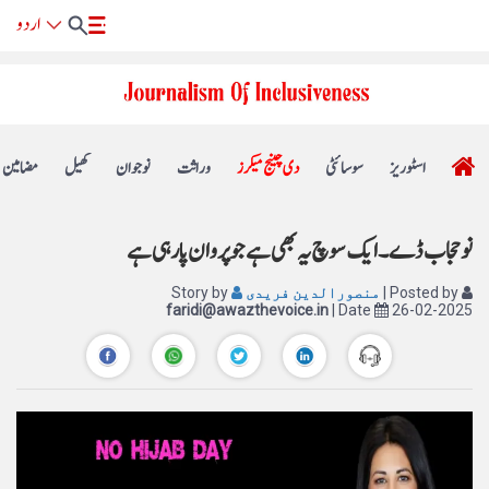
اسٹوریز
سوسائٹی
دی چینج میکرز
وراثت
نوجوان
کھیل
مضامین
نو حجاب ڈے ۔ ایک سوچ یہ بھی ہے جو پروان پا رہی ہے
| Posted by
منصورالدین فریدی
Story by
faridi@awazthevoice.in
| Date
26-02-2025