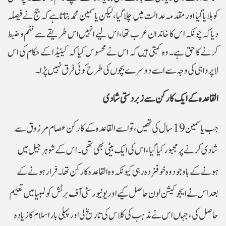
کو بلایا گیا اور مقدمہ عدالت میں چلا گیا، لیکن یاسمین محمد بتاتا ہے کہ جج نے فیصلہ
دیا کہ چونکہ اس کا خاندان عرب تھا، اس لیے انہیں اس طریقے سے نظم و ضبط
کرنے کا حق ہے۔ وہ کہتی ہیں کہ اس نے محسوس کیا کہ کینیڈا کے حکام کی اس
لاپرواہی کی وجہ سے اسے دوسرے بچوں کی طرح کوئی فرق نہیں پڑا۔
القاعدہ کے ایک کارکن سے زبردستی شادی
جب یاسمین 19 سال کی تھیں، تو اسے القاعدہ کے کارکن عصام مرزوق سے
شادی کرنے پر مجبور کیا گیا ، اس کی ایک بیٹی بھی تھی۔ اس کے شوہر جیل میں
ہونے کے باوجود وہ خوفزدہ رہی کیونکہ وہ القاعدہ کا رکن تھا۔ فرار ہونے کے
بعد اس نے ایجوکیشن لون حاصل کیے اور یونیورسٹی آف برٹش کولمبیا میں تعلیم
حاصل کی ، جہاں اس نے مذہب کی کلاس کی تاریخ لی اور پہلی بار اسلام کا زیادہ