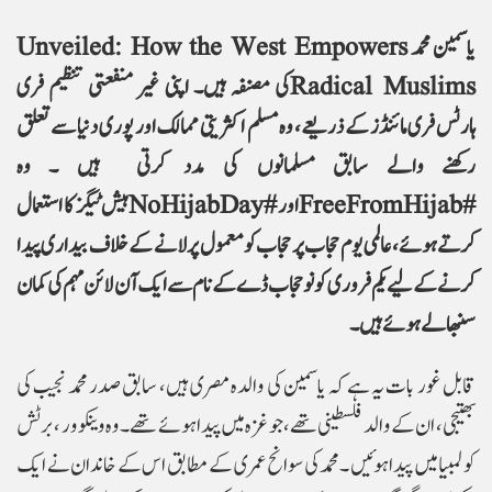
یاسمین محمد
Unveiled: How the West Empowers
Radical Muslims
کی مصنفہ ہیں۔ اپنی غیر منفعتی تنظیم فری
ہارٹس فری مائنڈز کے ذریعے، وہ مسلم اکثریتی ممالک اور پوری دنیا سے تعلق
رکھنے والے سابق مسلمانوں کی مدد کرتی ہیں ۔ وہ
#
FreeFromHijab
اور #
NoHijabDay
ہیش ٹیگز کا استعمال
کرتے ہوئے، عالمی یوم حجاب پر حجاب کو معمول پر لانے کے خلاف بیداری پیدا
کرنے کے لیے یکم فروری کو نو حجاب ڈے کے نام سے ایک آن لائن مہم کی کمان
سنبھالے ہوئےہیں ۔
قابل غور بات یہ ہے کہ یاسمین کی والدہ مصری ہیں، سابق صدر محمد نجیب کی
بھتیجی ، ان کے والد فلسطینی تھے، جو غزہ میں پیدا ہوئے تھے ۔ وہ وینکوور ، برٹش
کولمبیا میں پیدا ہوئیں ۔محمد کی سوانح عمری کے مطابق اس کے خاندان نے ایک