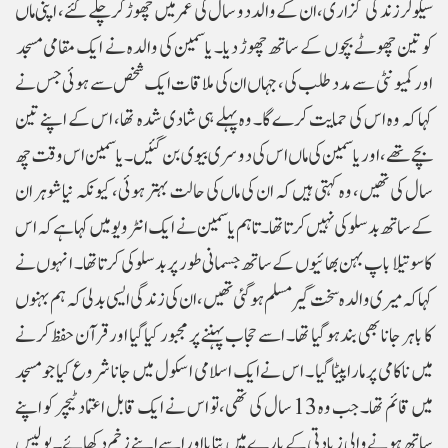
سیکولر زندگی گزاری، ان کے والد دو سال کی عمر میں چھوڑ کر چلے گئے ، اپنی ماں
کو تین چھوٹے بچوں کے ساتھ چھوڑ دیا۔ یاسمین کی والدہ نے ایک مقامی مسجد
اور کمیونٹی سے مدد طلب کی، جہاں ان کی ملاقات ایک شخص سے ہوئی جس نے
کہا کہ وہ اس کی حمایت کرے گا۔ وہ پہلے ہی شادی شدہ تھا، اس کے اپنے تین
بچے تھے، اور یاسمین کی ماں اس کی دوسری بیوی بن گئیں۔ یاسمین اس وقت چھ
سال کی تھیں، وہ کہتی ہیں کہ ان کی ماں کی حالت بہتر ہوئی، کیونکہ نیا شوہر ان
کے ساتھ بدسلوکی نہیں کرتا تھا۔ تاہم یاسمین نے ایک انٹرویو میں کہا ہے کہ اس
کا سوتیلا باپ بہن بھائیوں کے ساتھ جسمانی طور پر بدسلوکی کرتا تھا۔ انہوں نے
کہا کہ میری والدہ سخت گیر مسلم ہوگئی تھیں ،ان کی زندگی ایسی بدلی کہ ہم بہنوں
کا باہر جانا بھی بند ہوگیا تھا۔ اسے حجاب پہننے پر مجبور کیا گیا اور قرآن حفظ کرنے
میں ناکامی پر مارا پیٹا گیا ۔ اس نے ایک اسلامی اسکول میں جانا شروع کیا جو مسجد
میں قائم تھا۔ جب وہ 13 سال کی تھی، تو اس نے ایک قابل اعتماد ٹیچر کو اپنے
ساتھ ہونے والی زیادتی کے بارے میں بتایا اور اسے اپنے زخم دکھائے۔ پولیس