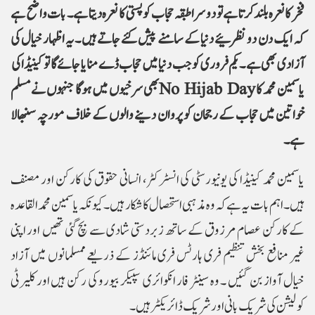
فخر کا نعرہ بلند کرتا ہے تو دوسرا طبقہ حجاب کو پستی کا نعرہ دیتا ہے ۔ بات واضح ہے
کہ ایک دن دو نظرئیے دنیا کے سامنے پیش کئے جاتے ہیں ۔ یہ اظہار خیال کی
آزادی بھی ہے ۔ یکم فروری کو جب دنیا میں حجاب ڈے منایا جائے گا تو کینیڈا کی
یاسمین محمد کا
No Hijab Day
بھی سرخیوں میں ہوگا جنہوں نے مسلم
خواتین میں حجاب کے رجحان کو پروان دینے والوں کے خلاف مورچہ سنبھالا
ہے۔
یاسمین محمد کینیڈا کی یونیورسٹی کی انسٹرکٹر، انسانی حقوق کی کارکن اور مصنف
ہیں۔ اہم بات یہ ہے کہ وہ مذہبی استحصال کا شکار ہیں ۔کیونکہ یاسمین محمد القاعدہ
کے کارکن عصام مرزوق کے ساتھ زبردستی شادی سے بچ گئی تھیں اور اپنی
غیر منافع بخش تنظیم فری ہارٹس فری مائنڈز کے ذریعے ممسلمانوں میں آزاد
خیال آواز بن گئیں ۔ وہ سینٹر فار انکوائری سپیکر بیورو کی رکن ہیں اور کلیرٹی
کولیشن کی شریک بانی اور شریک ڈائریکٹر ہیں۔