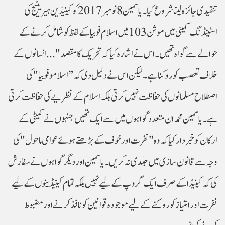
تنقیدی جائزہ لینا شروع کیا۔ یاسمین 8 نومبر 2017 کو کینیڈین ہیریٹیج کی
اسٹینڈنگ کمیٹی میں موشن 103 میں اسلام فوبیا کے لفظ کو شامل کرنے کے
حوالے سے گواہ تھیں ۔ اس نے اشارہ کیا کہ تحریک کا مقصد "...انسانوں کے
خلاف تعصب کو روکنا ہے۔ لیکن اس نے دلیل دی کہ ’’اسلامو فوبیا" کی
اصطلاح مسلمانوں کی حفاظت نہیں کرتی بلکہ اسلام کے نظریے کی حفاظت کرتی
ہے۔ یاسمین محمد ان متعدد گواہوں میں سے ایک تھیں جنہوں نے کمیٹی کے
ارکان کو خبردار کیا کہ وہ "نفرت اور خوف کے بڑھتے ہوئے عوامی ماحول" کی
وجہ سے قانون سازی میں جلدی نہ کریں۔ یاسمین اور دیگر گواہوں نے سفارش
کی کہ کینیڈا کے صرف ایک گروپ کے لیے نہیں بلکہ تمام کینیڈینوں کے لیے
نفرت اور امتیاز کو روکنے کے لیے موجودہ قوانین کو نافذ کرنے اور مضبوط