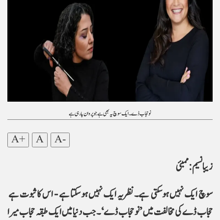
نو حجاب ڈے ۔ ایک سوچ یہ بھی ہے جو پروان پا رہی ہے
A+
A
A-
زیبا نسیم : ممبئی
سوچ ایک نہیں ہوسکتی ہے۔نظریہ ایک نہیں ہوسکتا ہے - اس کا ثبوت ہے
حجاب ڈے کی مخالفت میں ’نو حجاب ڈے‘ ۔ جب دنیا میں ایک طبقہ حجاب میرا