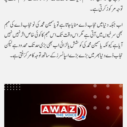
توجہ مرکوز کرتی ہے ۔
اب جبکہ دنیا میں حجاب ڈے منایا جاتا ہے تو یاسمین محمد کی نو حجاب ڈے کی مہم
بھی سرخیوں میں آتی ہے مگر اس وقت تک اس مہم کا کوئی خاص اثر نہیں نہیں
آیا ہے کیونکہ یاسمین محمد کی کوشش یا لڑائی اب بھی بڑی حد تک محدود ہے لیکن
حجاب ڈے دنیا بھر میں بڑے بڑے اسپانسرز کے ساتھ توجہ کا مرکز بنتی ہے ۔