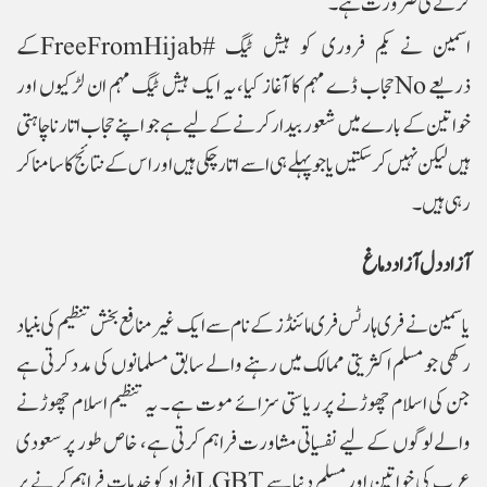
کرنے کی ضرورت ہے۔
اسمین نے یکم فروری کو ہیش ٹیگ #
FreeFromHijab
کے
ذریعے
No
حجاب ڈے مہم کا آغاز کیا، یہ ایک ہیش ٹیگ مہم ان لڑکیوں اور
خواتین کے بارے میں شعور بیدار کرنے کے لیے ہے جو اپنے حجاب اتارنا چاہتی
ہیں لیکن نہیں کر سکتیں یا جو پہلے ہی اسے اتار چکی ہیں اور اس کے نتائج کا سامنا کر
رہی ہیں۔
آزاد دل آزاد دماغ
یاسمین نے فری ہارٹس فری مائنڈز کے نام سے ایک غیر منافع بخش تنظیم کی بنیاد
رکھی جو مسلم اکثریتی ممالک میں رہنے والے سابق مسلمانوں کی مدد کرتی ہے
جن کی اسلام چھوڑنے پر ریاستی سزائے موت ہے ۔ یہ تنظیم اسلام چھوڑنے
والے لوگوں کے لیے نفسیاتی مشاورت فراہم کرتی ہے، خاص طور پر سعودی
عرب کی خواتین اور مسلم دنیا سے
LGBT
افراد کو خدمات فراہم کرنے پر