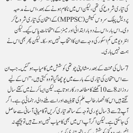
کی تیاری شروع کی تھی، لیکن اس میں ناکام ہونے کے بعد، اس نے مدھیہ
پردیش پبلک سروس کمیشن (
MPPSC
) کے امتحان کی تیاری شروع کر
دی۔ اس بار، اس نے دو بار ابتدائی اور مینز کے امتحانات پاس کیے۔ لیکن
انٹرویو میں کم اسکور کی وجہ سے ان کا انتخاب نہیں ہو سکا۔ لیکن پھر بھی اس نے
ہمت نہیں ہاری۔
7 سال کی محنت کے بعد رمشا اپنی چوتھی کوشش میں کامیاب ہو گئیں۔ جب ان
سے اس امتحان کی تیاری کے بارے میں پوچھا گیا تو وہ کہتی ہیں، ’’اس کے لیے
روزانہ 8 سے 10 گھنٹے کا مطالعہ درکار ہوتا ہے۔ لیکن ایسا کرنے میں کتنے سال
لگتے ہیں اس کا انحصار طالب علم کی قابلیت اور اسے ملنے والی رہنمائی پر ہے۔ اگر
آپ 2 سے 3 سال پوری توجہ کے ساتھ تیاری کریں تو کامیابی آسانی سے حاصل
کی جاسکتی ہے۔ لیکن اگر آپ اس میں بھی کامیاب نہیں ہوتے ہیں تو پیچھے نہ
ہٹیں اور دوگنی کوشش کے ساتھ تیاری کریں۔