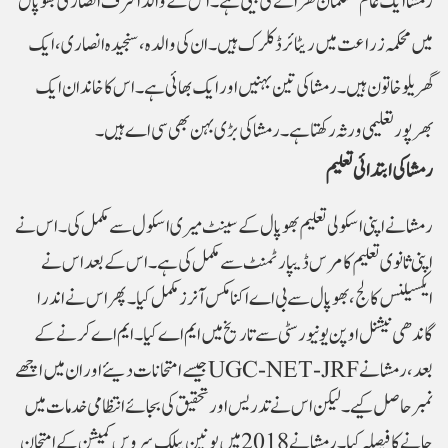
رمشا ایک عام مسلمان گھرانے کی بیٹی ہے۔ اس کے والد اشرف انصاری بھوپال
میں محکمہ زراعت میں ریٹائرڈ کلرک ہیں۔ ان کی والدہ، سنجیدہ انصاری، ایک
گھریلو خاتون ہیں۔ رمشا کی تین بہنیں اور ایک بھائی ہے۔ اس کا خاندان ایک
رمشا کی ابتدائی تعلیم
رمشا نے اپنی اسکولی تعلیم بھوپال کے سینٹ میری اسکول سے مکمل کی۔ اس نے
اپنی ثانوی تعلیم کامرس ڈیپارٹمنٹ سے مکمل کی ہے۔ اس کے بعد اس نے
ایکسیلنس کالج، بھوپال سے بی اے اکنامکس آنرز مکمل کیا۔ پھر اس نے اندرا
گاندھی نیشنل اوپن یونیورسٹی سے تاریخ میں ایم اے کیا۔ ایم اے کرنے کے
بعد، رمشا نے
UGC-NET-JRF
جیسے امتحانات دیئے اور ان میں اچھے
نمبر حاصل کیے۔ لیکن اس نے تدریس اور تحقیق کی بجائے انتظامی خدمات میں
جانے کا فیصلہ کیا۔رمشا نے 2018 میں یونین پبلک سروس کمیشن کے امتحان