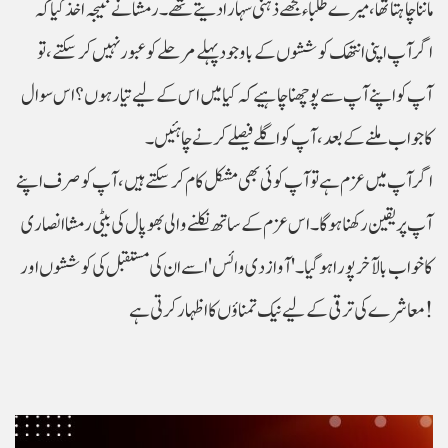
ماننا چاہتا تھا، میرے طلباء مجھے ذہنی سہارا دیتے تھے۔رمشا نے نتیجہ اخذ کیا کہ
اگر آپ اپنی انتھک کوششوں کے باوجود پہلے مرحلے کو عبور نہیں کر سکتے، تو
آپ کو اپنے آپ سے پوچھنا چاہیے کہ کیا میں اس کے لیے تیار ہوں؟اس سوال
کا جواب ملنے کے بعد، آپ کو اگلے فیصلے کرنے چاہئیں۔
اگر آپ میں عزم ہے تو آپ کوئی بھی مشکل کام کر سکتے ہیں، آپ کو صرف اپنے
آپ پر یقین رکھنا ہوگا۔ اس عزم کے ساتھ نکلنے والی بھوپال کی بیٹی رمشا انصاری
کا خواب بالآخر پورا ہو گیا۔ 'آواز دی وائس' اسے ان کی مستقبل کی کوششوں اور
معاشرے کی ترقی کے لیے نیک تمناؤں کا اظہار کرتی ہے!