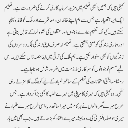
کہتی ہیں کہ ہمیں ابھی تعلیم میں مزید سرمایہ کاری کرنے کی ضرورت ہے۔ تعلیم
ایک ایسا ہتھیار ہے جس سے ہم اپنے خاندان، معاشرے اور ملک کو فائدہ پہنچا
سکتے ہیں۔ کیونکہ تعلیم ہمارے ذہنوں اور عقلوں کی نشوونما کے قابل بناتی ہے
اور ہماری زندگی کو معنی بخشتی ہے۔ تعلیم نہ صرف اپنی زندگی بلکہ دوسروں کی
زندگیوں کو بھی سنوار سکتی ہے۔ ہم ملک کی ترقی میں اپنا حصہ ڈال سکتے ہیں۔ اس
لیے مسلم نوجوانوں کو سرکاری ملازمت میں ضرور شامل ہونا چاہیے۔
رمشا مسابقتی امتحانات کی تعلیم کے ساتھ طلباء کے لیے کوچنگ کلاسز لے رہی
تھی۔ وہ کہتی ہیں کہ میری کامیابی میں میرے طلبہ کا بھی بڑا کردار ہے۔ جس
طرح میرے گھر والوں نے ہر کام میں میرا ساتھ دیا، اسی طرح میرے طلباء نے
میری حوصلہ افزائی کی۔ وہ ہمیشہ میرے اعتماد کو بڑھاتے ہیں۔ جب بھی میں ہار