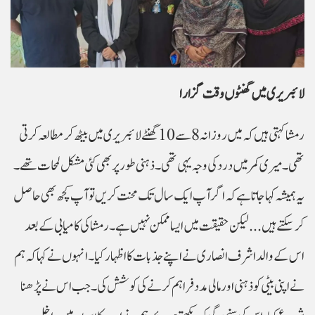
لائبریری میں گھنٹوں وقت گزارا
رمشا کہتی ہیں کہ میں روزانہ 8 سے 10 گھنٹے لائبریری میں بیٹھ کر مطالعہ کرتی
تھی۔ میری کمر میں درد کی وجہ یہی تھی۔ ذہنی طور پر بھی کئی مشکل لمحات تھے۔
یہ ہمیشہ کہا جاتا ہے کہ اگر آپ ایک سال تک محنت کریں تو آپ کچھ بھی حاصل
کر سکتے ہیں... لیکن حقیقت میں ایسا ممکن نہیں ہے۔رمشا کی کامیابی کے بعد
اس کے والد اشرف انصاری نے اپنے جذبات کا اظہار کیا۔ انہوں نے کہا کہ ہم
نے اپنی بیٹی کو ذہنی اور مالی مدد فراہم کرنے کی کوشش کی۔ جب اس نے پڑھنا