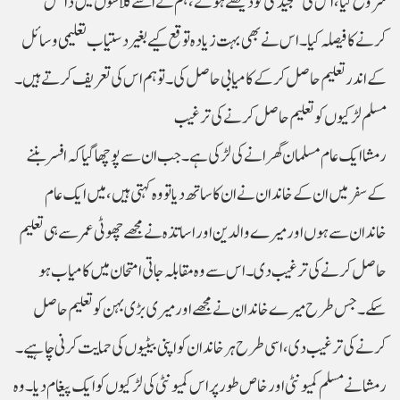
شروع کیا، اس کی سنجیدگی کو دیکھتے ہوئے، ہم نے اسے کلاسوں میں داخل
کرنے کا فیصلہ کیا۔ اس نے بھی بہت زیادہ توقع کیے بغیر دستیاب تعلیمی وسائل
کے اندر تعلیم حاصل کرکے کامیابی حاصل کی۔ تو ہم اس کی تعریف کرتے ہیں۔
رمشا ایک عام مسلمان گھرانے کی لڑکی ہے۔ جب ان سے پوچھا گیا کہ افسر بننے
کے سفر میں ان کے خاندان نے ان کا ساتھ دیا تو وہ کہتی ہیں، میں ایک عام
خاندان سے ہوں اور میرے والدین اور اساتذہ نے مجھے چھوٹی عمر سے ہی تعلیم
حاصل کرنے کی ترغیب دی۔ اس سے وہ مقابلہ جاتی امتحان میں کامیاب ہو
سکے۔ جس طرح میرے خاندان نے مجھے اور میری بڑی بہن کو تعلیم حاصل
کرنے کی ترغیب دی، اسی طرح ہر خاندان کو اپنی بیٹیوں کی حمایت کرنی چاہیے۔
رمشا نے مسلم کمیونٹی اور خاص طور پر اس کمیونٹی کی لڑکیوں کو ایک پیغام دیا۔ وہ