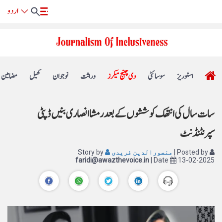
اسٹوریز
سوسائٹی
دی چینج میکرز
وراثت
نوجوان
کھیل
مضامین
سات سال کی انتھک کوششوں کے بعد رمشا انصاری بنیں ڈپٹی
سپرنٹنڈنٹ
| Posted by
منصورالدین فریدی
Story by
faridi@awazthevoice.in
| Date
13-02-2025