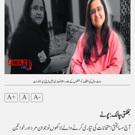
سات سال کی انتھک کوششوں کے بعد رمشا انصاری بنیں ڈپٹی سپرنٹنڈنٹ
A+
A
A-
آج مسابقتی امتحانات کی تیاری کرنے والے لاکھوں نوجوان مرد اور خواتین