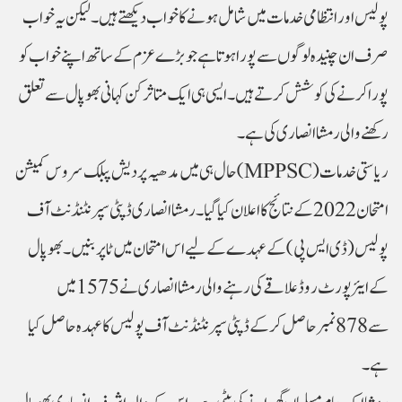
پولیس اور انتظامی خدمات میں شامل ہونے کا خواب دیکھتے ہیں۔ لیکن یہ خواب
صرف ان چنیدہ لوگوں سے پورا ہوتا ہے جو بڑے عزم کے ساتھ اپنے خواب کو
پورا کرنے کی کوشش کرتے ہیں۔ ایسی ہی ایک متاثر کن کہانی بھوپال سے تعلق
رکھنے والی رمشا انصاری کی ہے۔
حال ہی میں مدھیہ پردیش پبلک سروس کمیشن (MPPSC) ریاستی خدمات
امتحان 2022 کے نتائج کا اعلان کیا گیا۔ رمشا انصاری ڈپٹی سپرنٹنڈنٹ آف
پولیس (ڈی ایس پی) کے عہدے کے لیے اس امتحان میں ٹاپر بنیں۔ بھوپال
کے ایئرپورٹ روڈ علاقے کی رہنے والی رمشا انصاری نے 1575 میں
سے 878 نمبر حاصل کرکے ڈپٹی سپرنٹنڈنٹ آف پولیس کا عہدہ حاصل کیا
ہے۔