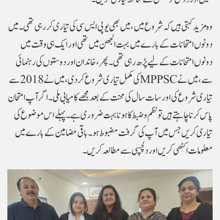
وہ مزید کہتی ہیں کہ شروع میں، میں بھی یو پی ایس سی کی تیاری کر رہی تھی۔ میں
دونوں امتحانات کے بارے میں بہت الجھن میں تھی اور ایک ہی وقت میں
دونوں امتحانات کے لیے پڑھ رہی تھی۔ پھر، خاندان اور دوستوں کی رہنمائی
سے، میں نے
MPPSC
کی مکمل تیاری شروع کر دی، میں نے 2018 سے
تیاری شروع کی اور سات سال کی محنت کے بعد مجھے کامیابی ملی۔اگر آپ امتحان
پاس کرنا چاہتے ہیں تو نظم و ضبط کا ہونا بہت ضروری ہے۔ پہلے اس موضوع کی
تیاری کریں جس میں آپ کی گرفت مضبوط ہو۔ باقی مضامین کے بارے میں
معلومات اکٹھی کریں اور دلچسپی سے مطالعہ کریں۔