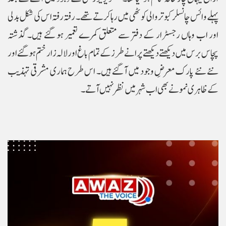
پہلے وائس چانسلر کبوتر والی کوٹھی میں رہا کرتے تھے۔ رفتہ رفتہ اس کی شکل بدلی
اور اب وہاں رجسٹرار کے دفتر سے متعلق کمرے تعمیر ہو گئے ہیں۔ گذشتہ
پچاس برس میں دیکھتے دیکھتے پرانے طرز کے تمام باغ اور لالہ زار ختم ہو گئے اور
نئے نئے پارک معرضِ وجود میں آ گئے ہیں۔ اس طرح ہماری مشرقی تہذیب
کے ظاہری نمونے بھی اب شہر میں نظر نہیں آتے۔