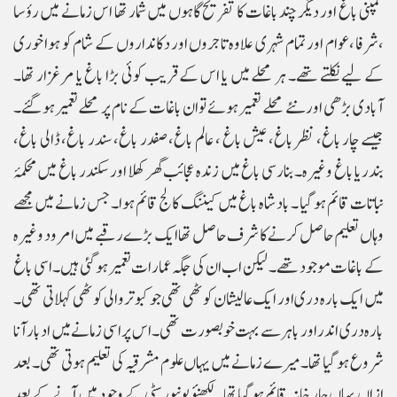
کمپنی باغ اور دیگر چند باغات کا تفریح گاہوں میں شمار تھا اس زمانے میں رؤسا
،شرفا ،عوام اور تمام شہری علاوہ تاجروں اور دکانداروں کے شام کو ہوا خوری
کے لیے نکلتے تھے۔ ہر محلے میں یا اس کے قریب کوئی بڑا باغ یا مرغزار تھا۔
آبادی بڑھی اور نئے محلے تعمیر ہوئے تو ان باغات کے نام پر محلے تعمیر ہو گئے۔
جیسے چار باغ، نظر باغ، عیش باغ ، عالم باغ، صفدر باغ، سندر باغ، ڈالی باغ،
بندریا باغ وغیرہ۔ بنارسی باغ میں زندہ عجائب گھر کھلا اور سکندر باغ میں محکمۂ
نباتات قائم ہو گیا ۔ بادشاہ باغ میں کیننگ کالج قائم ہوا۔ جس زمانے میں مجھے
وہاں تعلیم حاصل کرنے کا شرف حاصل تھا ایک بڑے رقبے میں امرود وغیرہ
کے باغات موجود تھے۔ لیکن اب ان کی جگہ عمارات تعمیر ہو گئی ہیں۔ اسی باغ
میں ایک بارہ دری اور ایک عالیشان کوٹھی تھی جو کبوتر والی کوٹھی کہلاتی تھی۔
بارہ دری اندر اور باہر سے بہت خوبصورت تھی۔ اس پر اسی زمانے میں ادبار آنا
شروع ہو گیا تھا۔ میرے زمانے میں یہاں علوم مشرقیہ کی تعلیم ہوتی تھی۔ بعد
ازاں یہاں چار خانہ قائم ہو گیا تھا۔ لکھنؤ یونیورسٹی کے وجود میں آنے کے بعد