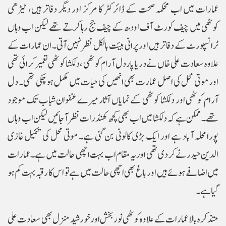
عمارات میں اب محکمہ صحت کے ڈائرکٹر کا مرکز اور دیگر دفاتر ہیں، ٹیڑھی
کوٹھی میں چیف کورٹ آف اودھ کے چیف جج رہا کرتے تھے لیکن اب وہاں
ٹرانسپورٹ کے دفاتر ہیں اور پرانی ہیئت بالکل نظر نہیں آتی۔ ان عمارات کے
علاوہ سعادت علی خاں نے دریا پار دل آرام کوٹھی ، دلکشا کوٹھی تعمیر کرائی تھی
اور موتی محل کی اصل عمارت بھی انھیں کی حیات میں مکمل ہو چکی تھی۔ دل
آرام کوٹھی اور دلکشا کوٹھی کے نمایاں آثار میرے عنفوان شباب تک موجود
تھے۔ ممکن ہے کہ دلکشا میں اب بھی کچھ کھنڈرات نظر آ جائیں لیکن اب وہاں
پورا محلہ آباد ہے اور ایک بڑی کالونی بن گئی ہے۔ موتی محل کی تکمیل غازی
الدین حیدر نے کر دی تھی او ریہ مقام اب بہت اچھی حالت میں ہے۔ عمارات
میں اضافے ہوئے ہیں اور باغ بھی اچھی حالت میں ہے تو اس کا رقبہ بہت کم ہو
گیا ہے۔
متذکرہ بالا عمارات کے علاوہ کوٹھی نور بخش اور خورشید منزل بھی سعادت علی