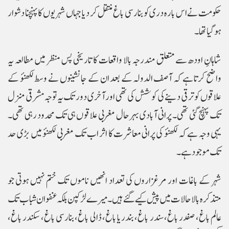
حکومت نے اس بارہ دری کو بنارسی باغ منتقل کر دیا جہاں شہریوں کا پہنچنا دشوار
ہو گیا تھا۔
شاہانِ اودھ سے متعلق مندرجہ بالا واقعات کا تاریخی پس منظر میں مطالعہ یہ
واضح کرتا ہے کہ آصف الدولہ کے بعد ان کے جا نشینوں نے وسط لکھنؤ کے
علاقوں کو ترقی دینے کی کوشش کی تھی اور آخری دور تک یہ توجہ مشرقی منزل
تک پہنچ گئی تھی۔ پرانی آبادی بہرحال مغربی علاقو ں ہی تک محدود رہی تھی۔
یہی وجہ ہے کہ لکھنؤ کی پرانی معاشرت کا اثر اب تک مغربی لکھنؤ میں بڑی حد
تک موجود ہے۔
شہر کے باغات اور مرغزاروں کی تعداد انھیں ناموں تک ختم نہیں ہوتی جو
متذکرہ بالا حالات میں پیش کیے گئے ہیں۔ میرے لڑکپن بلکہ عنفوان شباب تک
عالم باغ، صفدر باغ، سندر باغ، بندریا باغ، ڈالی باغ، بنارسی باغ، سکندر باغ،