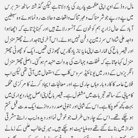
مال روڈ کے اوپر اپنی عظمت ِ پارینہ کی یاد دلاتا ہے لیکن گذشتہ ساٹھ ستر برس
میں پے در پے جو شرمناک و عبرتناک واقعات و حالات رونما ہوئے وہ سبطین
آباد کے حال زار پر ہم کو خون کے آنسو رلاتے ہیں اور کہنا پڑتا ہے کہ اچھا ہوا
واجد علی شاہ اس سرزمین پر دفن نہیں ہوئے۔ اس آخری تاجدار نے چھتر منزل
اور قیصر باغ کی عمارات اپنی مایۂ ناز یادگاریں چھوڑی تھیں۔ ایک کو چھوٹی چھتر
منزل کہا جاتا ہے کہ غفلت و جہالت کی بدولت منہدم ہو گئی۔ اصلی چھتر منزل
انگریزوں کے دور میں یونائٹیڈ سروس کلب کے استعمال میں آتی تھی لیکن اب
فلاح عامہ کا کاروبار وہاں جاری ہے اور معالجات ایجاد کرنے کا مرکزی محکمہ
کامیابی کے ساتھ تجربات میں مشغول ہے۔ قیصر باغ اپنی اصل چہار دیواری میں
بہت کچھ کھو چکا ہے۔ اس کے شمالی اور جنوبی صدر دروازے ایک مدت قبل ختم
ہو چکے تھے۔ اس کے چاروں طرف جو خوش نما اور دیدہ زیب راستے مشرقی
انداز میں بنائے گئے تھے وہ ملیا میٹ ہو چکے ہیں۔ میری طالب علمی کے زمانے