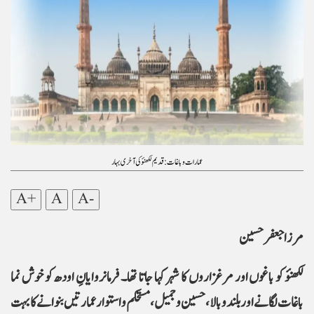
عمارات و باغات : قدیم لکھنؤ کی آخری بہار
A+
A
A-
مرزا جعفر حسین
لکھنؤ کو باغوں اور مرغزاروں کا شہر کہا جاتا تھا۔ فرمانروایانِ اودھ کو خوش نما
باغات لگانے اور بلند و بالا، حسین و جمیل، مستحکم و استوار عمارتیں بنوانے کا بہت