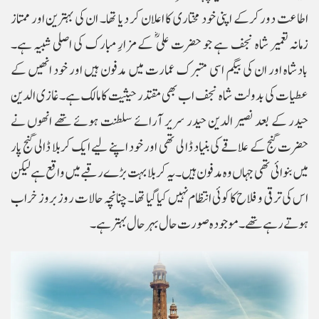
اطاعت دور کرکے اپنی خود مختاری کا اعلان کر دیا تھا۔ ان کی بہترین اور ممتاز
زمانہ تعمیر شاہ نجف ہے جو حضرت علی ؓ کے مزارِ مبارک کی اصلی شبیہ ہے۔
بادشاہ اور ان کی بیگم اسی متبرک عمارت میں مدفون ہیں اور خود انھیں کے
عطیات کی بدولت شاہ نجف اب بھی مقتدر حیثیت کا مالک ہے۔ غازی الدین
حیدر کے بعد نصیر الدین حیدر سریر آرائے سلطنت ہوئے تھے انھوں نے
حضرت گنج کے علاقے کی بنیاد ڈا لی تھی اور خود اپنے لیے ایک کربلا ڈالی گنج پار
میں بنوائی تھی جہاں وہ مدفون ہیں۔ یہ کربلا بہت بڑے رقبے میں واقع ہے لیکن
اس کی ترقی و فلاح کا کوئی انتظام نہیں کیا گیا تھا ۔ چنانچہ حالات روز بروز خراب
ہوتے رہے تھے۔ موجودہ صورت حال بہر حال بہتر ہے۔