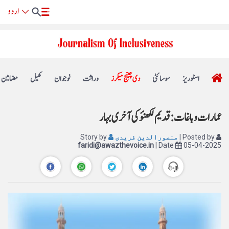
اسٹوریز
سوسائٹی
دی چینج میکرز
وراثت
نوجوان
کھیل
مضامین
عمارات و باغات : قدیم لکھنؤ کی آخری بہار
| Posted by
منصورالدین فریدی
Story by
faridi@awazthevoice.in
| Date
05-04-2025