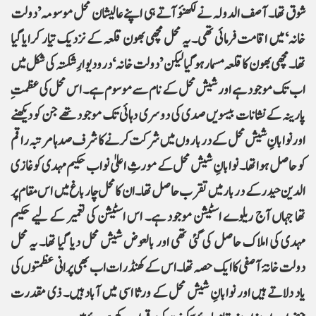
شوق تھا۔ آصف الدولہ نے لکھنؤ آتے ہی اپنے عالیشان محل موسومہ’دولت
خانہ‘ میں اقامت فرمائی تھی۔ یہ محل مچھی بھون قلعہ کے نزدیک تیار کرایا گیا
تھا۔ مچھی بھون کا قلعہ مسمار ہو گیا لیکن ’دولت خانہ‘ در و دیوارِ شکستہ کی شکل میں
اب تک موجود ہے اور شیش محل کے نام سے موسوم ہے۔ اس محل کی عظمتِ
پارینہ کے نشانات بیسویں صدی کی دوسری دہائی تک موجود تھے جن کو دیکھنے
اور نوابانِ شیش محل کے درباروں میں شرکت کرنے کا شرف صدہا مرتبہ راقم
کو حاصل ہوا تھا۔ نوابانِ شیش محل کے مورثِ اعلیٰ نواب حکیم مہدی کو غازی
الدین حیدر کے دربار میں تقرب حاصل تھا۔ ان کا محل چار باغ میں اس مقام پر
تھا جہاں آج ریلوے اسٹیشن موجود ہے۔ اس اسٹیشن کی تعمیر کے لیے حکیم
مہدی کی املاک حاصل کی گئی تھی اور بالعوض شیش محل دیا گیا تھا۔ یہ محل
دولت خانۂ آصفی کاایک حصہ تھا۔ اس کے کھنڈرات اب بھی پرانی عظمتوں کی
یاد دلاتے ہیں اور نوابانِ شیش محل کے ورثا اسی میں آباد ہیں۔ ذی مقدرت