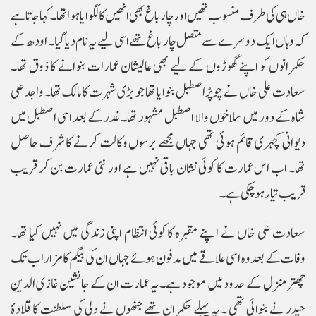
خاں ہی کی طرف منسوب تھیں اور چار باغ بھی انھیں کا لگوایا ہوا تھا ۔ کہا جاتا ہے
کہ وہاں ایک دوسرے سے متصل چار باغ تھے اسی لیے یہ نام دیا گیا۔ اودھ کے
حکمرانوں کو اپنے گھوڑوں کے لیے بھی عالیشان عمارات بنوانے کا ذوق تھا۔
سعادت علی خاں نے چوپڑاصطبل بنوایا تھا جو بڑی شہرت کا مالک تھا۔ واجد علی
شاہ کے دور میں سلاخوں والا اصطبل مشہور تھا۔ غدر کے بعد اسی اصطبل میں
دیوانی کچہری قائم ہوئی تھی جہاں مجھے برسوں وکالت کرنے کا شرف حاصل
تھا۔ اب اس عمارت کا کوئی نشان باقی نہیں ہے اور نئی عمارت بن کر قریب
قریب تیار ہو چکی ہے۔
سعادت علی خاں نے اپنے مقبرہ کا کوئی انتظام اپنی زندگی میں نہیں کیا تھا۔
وفات کے بعد وہ اسی علاقے میں مدفون ہوئے جہاں ان کی بیگم کا مزار اب تک
چھتر منزل کے حدود میں موجود ہے۔ یہ عمارت ان کے جانشین غازی الدین
حیدر نے بنوائی تھی ۔ یہ پہلے حکمران تھے جنھوں نے دلی کی سلطنت کا قلادۂ