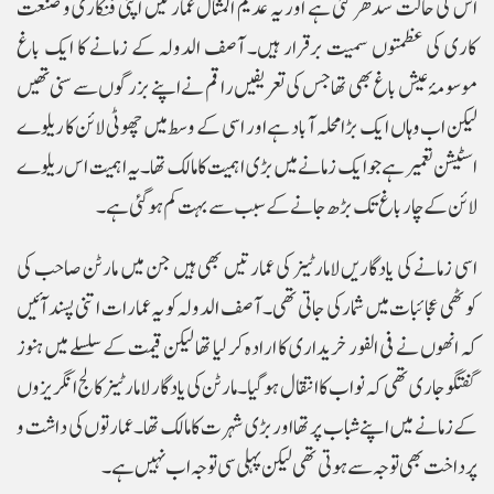
اس کی حالت سدھر گئی ہے اور یہ عدیم المثال عمارتیں اپنی فنکاری و صنعت
کاری کی عظمتوں سمیت برقرار ہیں۔ آصف الدولہ کے زمانے کا ایک باغ
موسومۂ عیش باغ بھی تھا جس کی تعریفیں راقم نے اپنے بزرگوں سے سنی تھیں
لیکن اب وہاں ایک بڑا محلہ آباد ہے اور اسی کے وسط میں چھوٹی لائن کا ریلوے
اسٹیشن تعمیر ہے جو ایک زمانے میں بڑی اہمیت کا مالک تھا۔ یہ اہمیت اس ریلوے
لائن کے چار باغ تک بڑھ جانے کے سبب سے بہت کم ہو گئی ہے۔
اسی زمانے کی یادگاریں لامارٹینر کی عمارتیں بھی ہیں جن میں مارٹن صاحب کی
کوٹھی عجائبات میں شمار کی جاتی تھی۔ آصف الدولہ کو یہ عمارات اتنی پسند آئیں
کہ انھوں نے فی الفور خریداری کا ارادہ کر لیا تھا لیکن قیمت کے سلسلے میں ہنوز
گفتگو جاری تھی کہ نواب کا انتقال ہو گیا۔ مارٹن کی یادگار لامارٹینر کالج انگریزوں
کے زمانے میں اپنے شباب پر تھا اور بڑی شہرت کا مالک تھا۔ عمارتوں کی داشت و
پر داخت بھی توجہ سے ہوتی تھی لیکن پہلی سی توجہ اب نہیں ہے۔