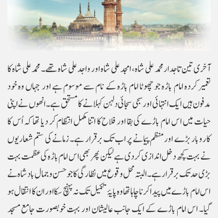
آخری تین تاجدار محمد علی شاہ، امجد علی شاہ اور واجد علی شاہ تھے۔ محمد علی شاہ کا
تعمیر کردہ امام باڑہ جو چھوٹا امام باڑہ کے نام سے موسوم ہے اور جہاں وہ خود
مدفون ہیں ایک انتہائی اور سجی سجائی دلہن کہلانے کا مستحق ہے۔ انھوں نے اپنی
حیات میں اس امام باڑے کی بقا اور فلاح کا اتنا مکمل انتظام کر دیا تھا کہ اُس کا
کاروبار بڑے اور منظم پیمانے پر اب تک برقرار ہے۔ زمانے کی ستم شعاریوں
نے بہت کچھ دخل اندازی کر دی ہے لیکن پھر بھی اس امام باڑہ کی عظمت بہت
بڑی حد تک برقرار ہے۔ البتہ محل وقوع میں نظارگی کا جو حسن و جمال بادشاہ نے
اس امام باڑے میں پیدا کرنا چاہا تھا وہ پایۂ تکمیل تک نہ پہنچ سکا اور ان کا انتقال ہو
گیا۔ اس امام باڑے کے ایک جانب عالیشان اور بہت خوبصورت جامع مسجد