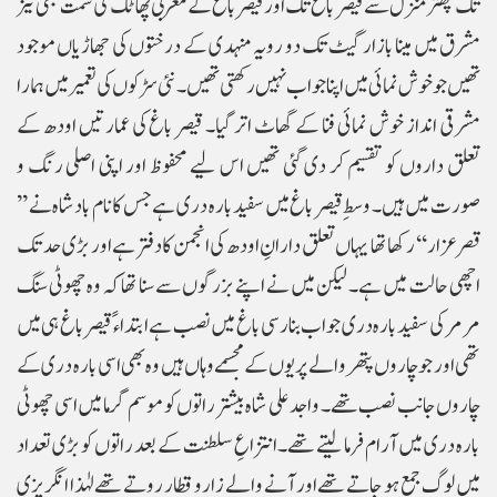
تک چھتر منزل سے قیصر باغ تک اور قیصر باغ کے مغربی پھاٹک کی سمت بھی نیز
مشرق میں مینا بازار گیٹ تک دو رویہ منہدی کے درختوں کی جھاڑیاں موجود
تھیں جو خوش نمائی میں اپنا جواب نہیں رکھتی تھیں۔ نئی سڑکوں کی تعمیر میں ہمارا
مشرقی انداز خوش نمائی فنا کے گھاٹ اتر گیا۔ قیصر باغ کی عمارتیں اودھ کے
تعلق داروں کو تقسیم کر دی گئی تھیں اس لیے محفوظ اور اپنی اصلی رنگ و
صورت میں ہیں۔ وسطِ قیصر باغ میں سفید بارہ دری ہے جس کا نام بادشاہ نے ’’
قصر عزار‘‘ رکھا تھا یہاں تعلق دارانِ اودھ کی انجمن کا دفتر ہے اور بڑی حد تک
اچھی حالت میں ہے۔ لیکن میں نے اپنے بزرگوں سے سنا تھا کہ وہ چھوٹی سنگ
مرمر کی سفید بارہ دری جواب بنارسی باغ میں نصب ہے ابتدا ء ً قیصر باغ ہی میں
تھی اور جو چاروں پتھر والے پر یوں کے مجسمے وہاں ہیں وہ بھی اسی بارہ دری کے
چاروں جانب نصب تھے۔ واجد علی شاہ بیشتر راتوں کو موسم گرما میں اسی چھوٹی
بارہ دری میں آرام فرما لیتے تھے۔ انتزاعِ سلطنت کے بعد راتوں کو بڑی تعداد
میں لوگ جمع ہو جاتے تھے اور آنے والے زار و قطار روتے تھے لہٰذا انگریزی