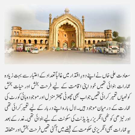
سعادت علی خاں نے اپنے دورِ اقتدار میں غالباً تعداد کے اعتبار سے بہت زیادہ
عمارات بنوائی تھیں خود اپنی اقامت کے لیے فرحت بخش اور حیات بخش
کوٹھیاں تعمیر کرائی تھیں جو اب بھی چھوٹی چھتر منزل اور موجودہ ہائی کورٹ کی
عمارت کے درمیان موجود ہیں۔ لال بارہ اپنے دربار کے لیے تعمیرکرائی تھی
اور ٹیڑھی کوٹھی انگریز ریذیڈنٹ کی سکونت کے لیے بنوائی تھی۔ غدر کے بعد
یہ عمارات بھی انگریزی حکومت کے قبضے میں آ گئی تھیں فرحت بخش اور متعلقہ