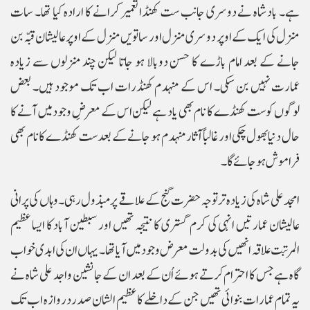
ہے۔ بادشاہ نے دوسری جانب ست کھنڈا تعمیر کرانے کا ارادہ کیا تھا۔ سات
منزل کی ایک کے اوپر دوسری منزل اور ساتویں منزل کے اوپر عالیشان قبّہ بن
جانے کے بعد امام باڑے کا حسن دوبالا ہو جاتا لیکن چند منزلوں سے زیادہ
عمارت نہیں بن سکی۔ اس کے منہدم کھنڈرات اب تک موجود ہیں۔ بعض
لوگوں کو ست کھنڈے کا نام بھی یاد ہے لیکن اس کے معرضِ وجود میں آنے کا
حال دنیا بھول چکی اور غالباً آثار منہدم ہو جانے کے بعد ست کھنڈے کا نام بھی
فراموش ہو جائے گا۔
امجد علی شاہ کی زیادہ تر توجہ حضرت گنج کے علاقے پر مبذول رہی۔ وہاں کی پرانی
عالیشان عمارتیں انہی کی کرم گستری کا نتیجہ تھیں اور سبطین آباد کا ایسا عظیم
المرتبت علاقہ انھیں کی بدولت معرض وجود میں آیا تھا۔ یہاں ان کی ابدی خواب
گاہ ہے جس کا احترام کرتے ہوئے اُن کے بعد ان کے جانشین واجد علی شاہ نے
یہ تمام عمارات بنوائی تھیں جن کے داخلے کا عظیم الشان صدر دروازہ اب تک