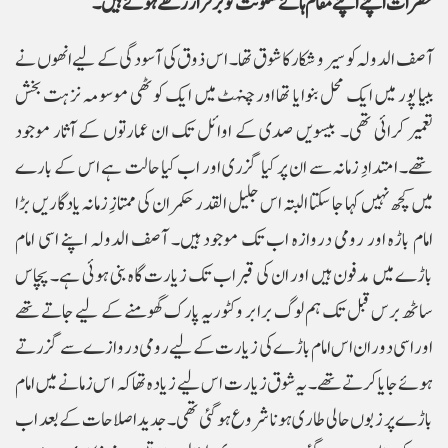
حضرات اپنے اپنے مقام ہائے سکونت کو برقرار رکھے ہوئے ہیں۔
آصف الدولہ کو سیر و شکار کا شوق تھا۔ اس ذوق کی آسودگی کے لیے انھوں نے
ببیا پور میں ایک محل بنوایا تھا اور چنہٹ میں ایک کوٹھی موسومہ نزہت بخش
تعمیر کرائی تھی۔ بیسویں صدی کے اوائل تک ان عمارتوں کے آثار موجود
تھے۔ امتدادِ زمانہ سے ان پر کیا گزری اور اب کیا حالت ہے اس کے بارے
میں کچھ نہیں کہا جا سکتا البتہ اس جلیل القدر حکمران کی ممتازِ زمانہ یادگاریں بڑا
امام باڑہ اور رومی دروازہ اب تک موجود ہیں۔ آصف الدولہ اپنے اسی امام
باڑے میں مدفون ہیں اور ان کی قبر اب تک زیارت گاہ بنی ہوئی ہے۔ پچاس
ساٹھ برس قبل تک ہم لوگ برابر وکٹوریہ پارک گھومنے کے لیے جاتے تھے
اور اسی دوران اس امام باڑے کی زیارت کے لیے رومی دروازے سے گزرتے
ہوئے جایا کرتے تھے۔ یہ شوق زیارت اس لیے زیادہ تھا کہ اس زمانے میں امام
باڑے پر زبوں حالی طاری ہونا شروع ہو گئی تھی۔ جدید اصلاحات کے بعد اب