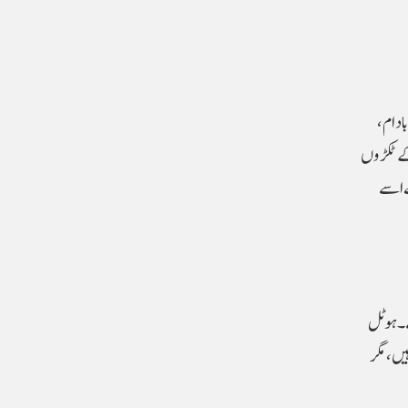
بادام،
کے ٹکڑوں
ے اسے
گے۔ ہوٹل
یں، مگر