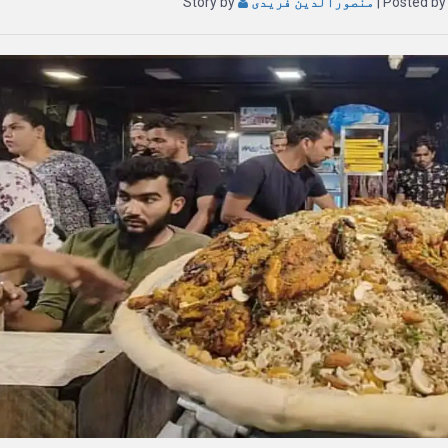
| Posted b
منصورالدین فریدی
Story by