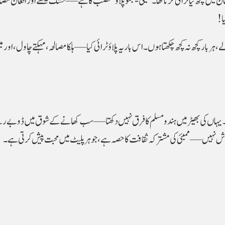
 میں کچھ نیا ٹرائی کرنا تھا۔ ‘لَیلیٰ-مجنو پلاؤ’ غضب کا ہے—خشک میٹھے اور افغان م
ا
!
ر بار کچھ نہ کچھ چکھتا ہوں۔ اس بار یہ پلاؤ ٹرائی کیا—ہلکا مصالحہ، مہکتے چاول، اور می
 ہے۔ یہاں کی بھیڑ میں ہندو مسلم کا فرق نہیں دکھتا—سب کھانے کے شوق میں ڈوبے ر
یک ڈش نہیں—ممبئی کی مشترکہ ثقافت کا حصہ ہے، جو ہر پلیٹ میں محبت پیش کرتی ہے۔