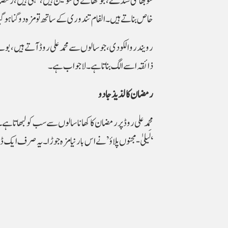
شوبھانگی شندے، جو کھانے کی شوقین ہیں، کہتی ہیں، رمضان
خاص بناتے ہیں۔ الفام تندوری کے ساتھ تو مزہ دوگنا ہو گی
رویندر والکودی، جو سالوں سے محمد علی روڈ آتے ہیں، بولے، ہ
ذائقہ اسے الگ بناتا ہے۔ لاجواب ہے۔
رمضان کا لذیذ جادو
محمد علی روڈ پر رمضان کا کھانا سالوں سے سب کو لبھاتا
‘لَیلیٰ-مجنوں پلاؤ’ نے اس بار نیا مزہ جوڑا۔ یہ صرف ا