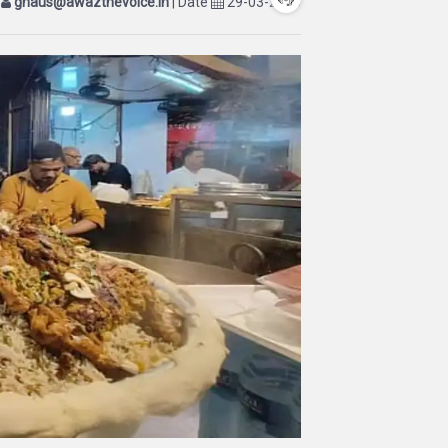
y
ghaus@awazthevoice.in
| Date
29-03-2025