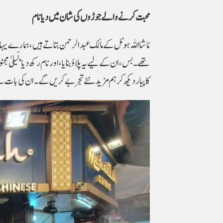
محبت کرنے والے جوڑوں کی شان میں دیا نام
مَاشا اللہ ہوٹل کے مالک عبدالرحمن بتاتے ہیں، ہمارے 
تھے۔ بس، ان کے لیے یہ پلاؤ بنایا، اور نام رکھ دیا ‘لَی
کا پیار دیکھ کر ہم مزید نئے تجربے کریں گے۔ ان کی ب