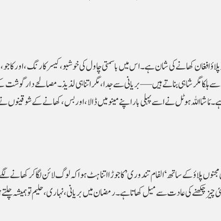
 یہ پلاؤ افغان کھانے کی شان ہے۔ اس میں باسمتی چاول کی خوشبو، کیسر کا رنگ، اور کاجو، 
اسے ہلکا مگر شاہی بناتے ہیں—بریانی سے جدا، مگر اتنا ہی لذیذ۔ مصالحے دار گوشت 
ہے۔ مَاشا اللہ ہوٹل نے اسے پہلی بار اپنے مینو میں ڈالا، اور بس، کھانے کے شوقینوں ن
لَیلی مجنوں پلاؤ کے ساتھ ‘الفام تندوری’ کا جوڑا اتنا ہٹ ہوا کہ لوگ لائن لگا کر کھانے ل
ی چیز چکھنے کی عادت سے میل کھاتا ہے۔ رمضان میں بریانی، نہاری، حلیم تو ہمیشہ چلتے ہ