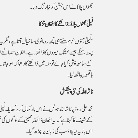
مجنوں پلاؤ نے اس جشن کو نیا رنگ دیا۔
لَیلیٰ مجنوں پلاؤ: ذائقے کا افغان تڑکا
‘
لَیلیٰ مجنوں’ نام سنتے ہی کچھ رومانوی ساخیال آتا ہے، مگر
پستہ، منکے جیسے خشک میووں کا ذائقہ ہے۔ افغان مصالحے 
کے ساتھ پیش کیا جائے تو منہ میں ذائقے کا دھماکہ ہو جاتا 
ہاتھوں ہاتھ لیا۔
مَاشا اللہ کی نئی پیشکش
محمد علی روڈ پر مَاشا اللہ ہوٹل نے اس بار کمال کر دکھایا۔ 
کے شیف کا کہنا ہے کہ یہ افغان ذائقہ ممبئی کے لوگوں کی نئ
اس بار یہ نیا پلاؤ سب کی زبان پر چڑھ گیا۔