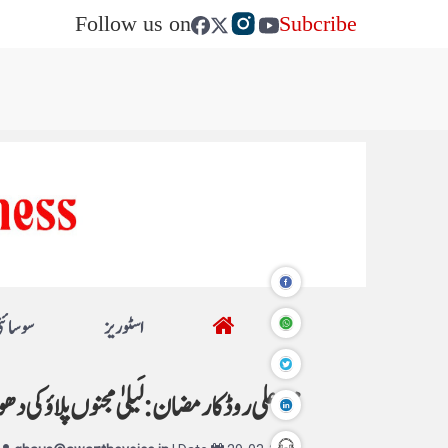
Follow us on
Subcribe
اسٹوریز
سوسائٹ
محمد علی روڈ کا رمضان: لَیلیٰ مجنوں پلاؤ کی دھ