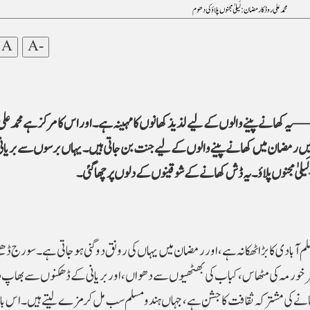
محمد علی روڈ کا رمضان: لَیلیٰ مجنوں پلاؤ کی دھوم
A
A-
کھانے پینے والوں کے لیے لذیذ کھانوں کا مہینہ ہے۔ اور اس کا مرکز ہے محمد علی
ی سڑکیں رمضان میں کھانے پینے والوں کے لیے جنت بن جاتی ہیں۔ یہاں برسوں سے بریا
لَیلیٰ مجنوں پلاؤ۔ یہ ڈش کھانے کے شوقینوں کے دلوں پر چھا گئی۔
 مسلم آبادی کا بڑا ٹھکانہ ہے، اور رمضان میں یہاں کی رونق دوگنی ہو جاتی ہے۔ سورج ڈھل
خورمہ کی مٹھاس، کباب کی بھٹھیوں سے دھواں، اور بریانی کے ڈھکنوں سے بھاپ دی
ی مشترکہ ثقافت کا جشن ہے، جہاں ہندو مسلم سب مل کر مزے لیتے ہیں۔ اس بار لَ