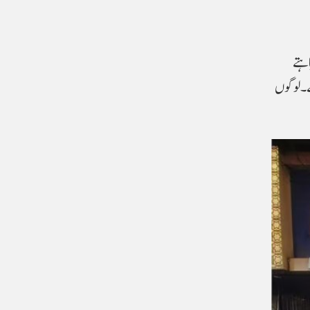
اہتے
ے۔ لوگوں