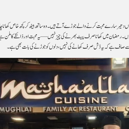
یہاں دھیر سارے محبت کرنے والے جوڑے آتے ہیں۔ وہ ساتھ بیٹھ کر کچھ خاص کھانا چ
لیٰ مجنوں۔ رمضان میں کھانا صرف پیٹ بھرنے کی چیز نہیں—یہ محبت اور ذائقے کا ملن ہ
ات سے صاف ہے کہ یہ ڈش صرف کھانے کی نہیں، دلوں کو جوڑنے کی بات بھی ہے۔