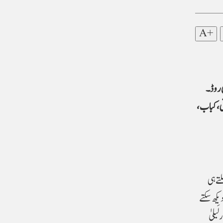
A+
 روڈ۔
نی، کباب،
تے ہی
کھ سکتے
یلیٰ