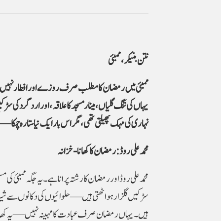
نتن بنیکر، ممبئی
ممبئی میں رمضان کا مطلب صرف روزے اور افطار نہیں—یہ 
یہاں کی تنگ گلیاں، مینار مسجد کا علاقہ، اور ارد گرد ک
نہاری کی مہک پھیلتی تھی، مگر اس بار ایک نیا ستارہ چمکا—
محمد علی روڈ: رمضان کا کھانا-خزانہ
محمد علی روڈ اور رمضان کا رشتہ پرانا ہے۔ یہ جگہ ممبئی کی
سڑکیں گلزار ہو اٹھتی ہیں—حلوائیوں کی دکانوں سے شیر
ہیں۔ یہاں رمضان صرف عبادت کا مہینہ نہیں—یہ کھانے ک