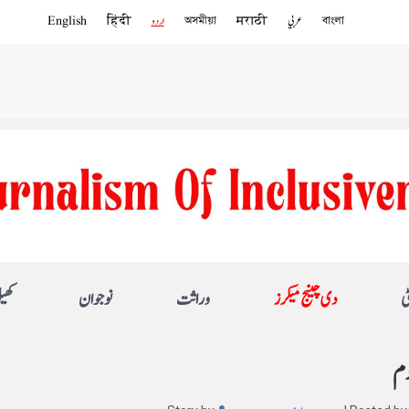
বাংলা
عربي
मराठी
অসমীয়া
اردو
हिंदी
English
ی
دی چینج میکرز
وراثت
نوجوان
کھی
وم