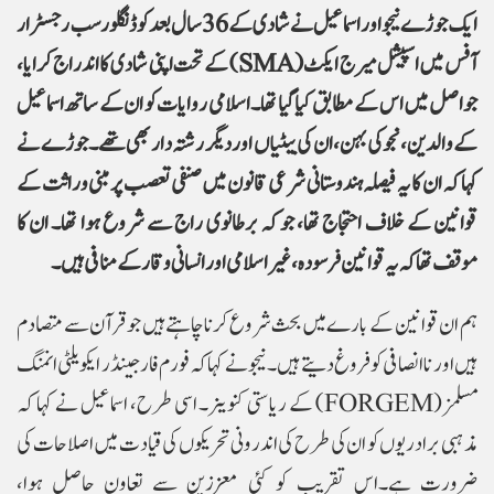
ایک جوڑے نیجو اور اسماعیل نے شادی کے 36 سال بعد کوڈنگلور سب رجسٹرار
آفس میں اسپیشل میرج ایکٹ (
SMA
) کے تحت اپنی شادی کا اندراج کرایا،
جو اصل میں اس کے مطابق کیا گیا تھا۔ اسلامی روایات کو ان کے ساتھ اسماعیل
کے والدین، نجو کی بہن، ان کی بیٹیاں اور دیگر رشتہ دار بھی تھے۔جوڑے نے
کہا کہ ان کا یہ فیصلہ ہندوستانی شرعی قانون میں صنفی تعصب پر مبنی وراثت کے
قوانین کے خلاف احتجاج تھا، جو کہ برطانوی راج سے شروع ہوا تھا۔ ان کا
موقف تھا کہ یہ قوانین فرسودہ، غیر اسلامی اور انسانی وقار کے منافی ہیں۔
ہم ان قوانین کے بارے میں بحث شروع کرنا چاہتے ہیں جو قرآن سے متصادم
ہیں اور ناانصافی کو فروغ دیتے ہیں۔ نیجو نے کہاکہ فورم فار جینڈر ایکویلٹی انمنگ
مسلمز (
FORGEM
) کے ریاستی کنوینر۔ اسی طرح، اسماعیل نے کہا کہ
مذہبی برادریوں کو ان کی طرح کی اندرونی تحریکوں کی قیادت میں اصلاحات کی
ضرورت ہے۔اس تقریب کو کئی معززین سے تعاون حاصل ہوا،