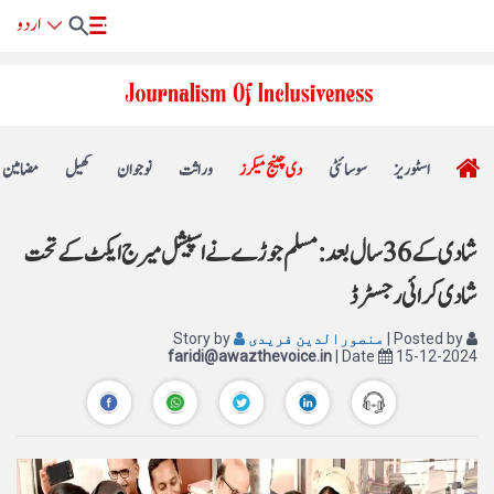
اسٹوریز
سوسائٹی
دی چینج میکرز
وراثت
نوجوان
کھیل
مضامین
شادی کے 36 سال بعد : مسلم جوڑے نے اسپیشل میرج ایکٹ کے تحت
شادی کرائی رجسٹرڈ
| Posted by
منصورالدین فریدی
Story by
faridi@awazthevoice.in
| Date
15-12-2024