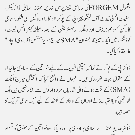
بشمول
FORGEM
کی ریاستی چیئرپرسن خدیجہ ممتاز، سابق ڈائریکٹر،
اسٹیٹ انسٹی ٹیوٹ آف لینگویجز، پی کے پوکر؛ اداکار اور وکیل سی شکور، سماجی
کارکن کسومم جوزف اور دیگر۔ رجسٹریشن کے بعد، ہیلتھ کیئر انسٹی ٹیوٹ،
کوڈنگلور میں ایک سیمینار بعنوان "
SMA
میرج: ریزسٹنس آف دی لاچار"
کا انعقاد کیا گیا۔
ڈاکٹر پی کے پوکر نے کہا کہ حقیقی شہریت کے لیے خواتین کے مساوی جائیداد
کے حقوق بہت ضروری ہیں۔ انہوں نے واضح کیا کہ اسپیشل میرج ایکٹ
(
SMA
) کے تحت ہونے والی شادیاں مرد وارثوں سے انکار نہیں ہیں بلکہ
خواتین کو بااختیار بنانے اور ان کے وقار کے تحفظ کے لیے ایک سماجی تحریک کا
حصہ ہیں۔
ڈاکٹر خدیجہ ممتاز نے اسلامی برادری پر زور دیا کہ وہ خواتین کے حقوق کو تسلیم