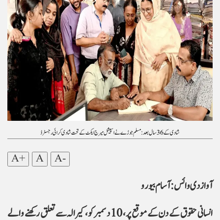
شادی کے 36 سال بعد : مسلم جوڑے نے اسپیشل میرج ایکٹ کے تحت شادی کرائی رجسٹرڈ
A+
A
A-
انسانی حقوق کے دن کے موقع پر، 10 دسمبر کو، کیرالہ سے تعلق رکھنے والے