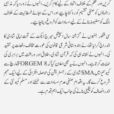
کریں اور ظلم کے خلاف اتحاد کے لیے کام کریں۔ انہوں نے زور دیا کہ مذہبی
رہنماؤں کو صنفی تقسیم کو روکنا چاہیے اور اس کے بجائے فسطائیت کے خلاف
جنگ کو مضبوط بنانے کے لیے مساوات کو فروغ دینا چاہیے۔
سی شکور جنہوں نے گزشتہ سال اسپیشل میرج ایکٹ کے تحت اپنی شادی کا
اندراج کرایا تھا، نے ہندوستانی شرعی قانون کی عورت مخالف دفعات پر تنقید
کی۔ انہوں نے نشاندہی کی کہ قرآن شادی، طلاق اور وراثت میں برابری کی
حمایت کرتا ہے۔ انہوں نے یہ بھی اعلان کیا کہ
FORGEM 8
مارچ سے
کمیونٹیز میں
SMA
شادی کے رجسٹریشن کی حوصلہ افزائی کے لیے ایک مہم
شروع کرے گا۔ یہ اقدام صنفی عدم مساوات سے نمٹنے اور مسلم کمیونٹی کے
اندر انصاف کو یقینی بنانے کی جانب ایک اہم قدم ہے۔