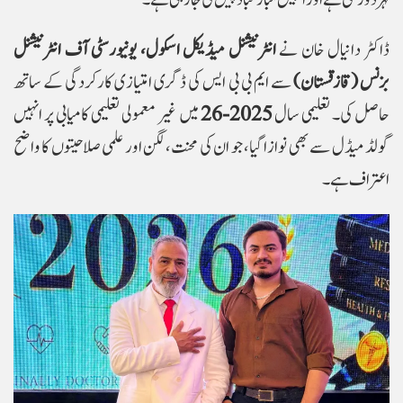
لہر دوڑ گئی ہے اور انہیں مبارکباد پیش کی جا رہی ہے۔
ڈاکٹر دانیال خان نے
انٹرنیشنل میڈیکل اسکول، یونیورسٹی آف انٹرنیشنل
بزنس (قازقستان)
سے ایم بی بی ایس کی ڈگری امتیازی کارکردگی کے ساتھ
حاصل کی۔ تعلیمی سال
2025-26
میں غیر معمولی تعلیمی کامیابی پر انہیں
گولڈ میڈل سے بھی نوازا گیا، جو ان کی محنت، لگن اور علمی صلاحیتوں کا واضح
اعتراف ہے۔