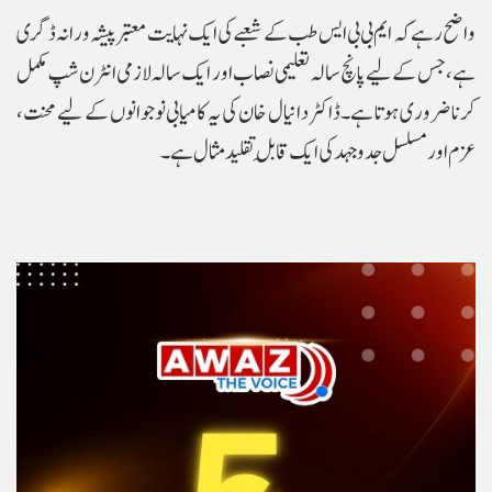
واضح رہے کہ ایم بی بی ایس طب کے شعبے کی ایک نہایت معتبر پیشہ ورانہ ڈگری
ہے، جس کے لیے پانچ سالہ تعلیمی نصاب اور ایک سالہ لازمی انٹرن شپ مکمل
کرنا ضروری ہوتا ہے۔ ڈاکٹر دانیال خان کی یہ کامیابی نوجوانوں کے لیے محنت،
عزم اور مسلسل جدوجہد کی ایک قابلِ تقلید مثال ہے۔