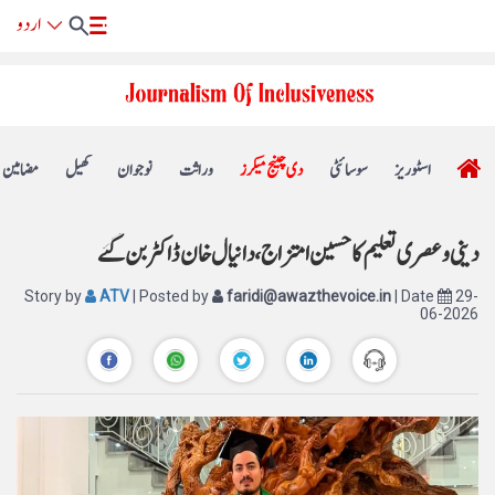
اسٹوریز
سوسائٹی
دی چینج میکرز
وراثت
نوجوان
کھیل
مضامین
دینی و عصری تعلیم کا حسین امتزاج، دانیال خان ڈاکٹر بن گئے
Story by
ATV
| Posted by
faridi@awazthevoice.in
| Date
29-
06-2026