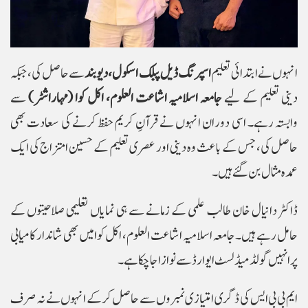
انہوں نے ابتدائی تعلیم
اسپرنگ ڈیل پبلک اسکول، دیوبند
سے حاصل کی، جبکہ
دینی تعلیم کے لیے
جامعہ اسلامیہ اشاعت العلوم، اکل کوا (مہاراشٹر)
سے
وابستہ رہے۔ اسی دوران انہوں نے قرآنِ کریم حفظ کرنے کی سعادت بھی
حاصل کی، جس کے باعث وہ دینی اور عصری تعلیم کے حسین امتزاج کی ایک
عمدہ مثال بن گئے ہیں۔
ڈاکٹر دانیال خان طالب علمی کے زمانے سے ہی نمایاں تعلیمی صلاحیتوں کے
حامل رہے ہیں۔ جامعہ اسلامیہ اشاعت العلوم، اکل کوا میں بھی شاندار کامیابی
پر انہیں گولڈ میڈلسٹ ایوارڈ سے نوازا جا چکا ہے۔
ایم بی بی ایس کی ڈگری امتیازی نمبروں سے حاصل کرکے انہوں نے نہ صرف