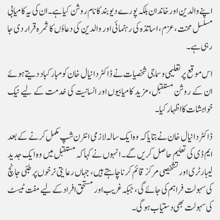
اپنے والدین اور خاندان بلکہ پورے دیوبند کا نام روشن کیا ہے۔ ان کی یہ کامیابی
مسلسل محنت، عزم، اساتذہ کی رہنمائی اور والدین کی دعاؤں کا ثمرہ قرار دی جا
رہی ہے۔
اس موقع پر تعلیمی و سماجی شخصیات نے ڈاکٹر دانیال خان کو مبارکباد دیتے ہوئے
ان کے روشن مستقبل، مزید کامیابیوں اور انسانیت کی خدمت کے لیے نیک
خواہشات کا اظہار کیا۔
ڈاکٹر دانیال خان نے بتایا کہ وہ ایک سالہ لازمی انٹرن شپ مکمل کرنے کے بعد
ایم ڈی کی تعلیم حاصل کریں گے۔ انہوں نے کہا کہ مستقبل میں وہ ایک جدید
لیبارٹری اور تشخیصی مرکز قائم کرنا چاہتے ہیں، جہاں رعایتی نرخوں پر طبی جانچ
کی سہولت فراہم کی جائے گی، جبکہ غریب اور مستحق افراد کے لیے مفت ٹیسٹ
کی سہولت بھی دستیاب ہوگی۔