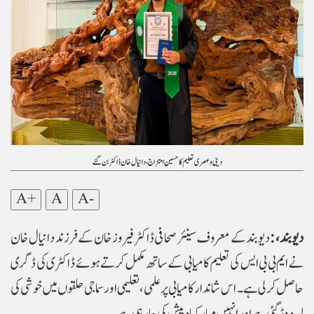
دینی و عصری تعلیم کا حسین امتزاج، دانیال خان ڈاکٹر بن گئے
A+
A
A-
دیوبند، :
دیوبند کے معروف سینئر صحافی ڈاکٹر فیروز خان کے فرزند دانیال خان
نے ایم بی بی ایس کی تعلیم کامیابی کے ساتھ مکمل کرتے ہوئے ڈاکٹری کی ڈگری
حاصل کر لی ہے۔ اس شاندار کامیابی پر علمی، تعلیمی اور سماجی حلقوں میں خوشی کی