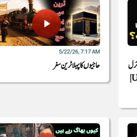
5/22/26, 7:17 AM
ائرل
حاجیوں کا پہلا ٹرین سفر
|