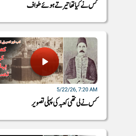
کس نے کیا تھا تیرتے ہوئے طواف
5/22/26, 7:20 AM
کس نے لی تھی کعبہ کی پہلی تصویر