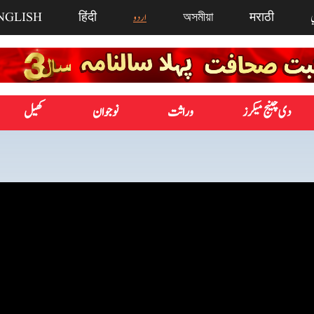
मराठी
অসমীয়া
اردو
हिंदी
NGLISH
دی چینج میکرز
وراثت
نوجوان
کھیل