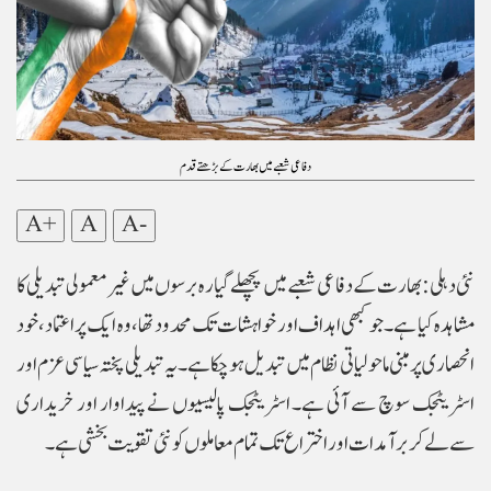
دفاعی شعبے میں بھارت کے بڑھتے قدم
A+
A
A-
نئی دہلی :بھارت کے دفاعی شعبے میں پچھلے گیارہ برسوں میں غیر معمولی تبدیلی کا
مشاہدہ کیا ہے۔ جو کبھی اہداف اور خواہشات تک محدود تھا ،وہ ایک پراعتماد، خود
انحصاری پر مبنی ماحولیاتی نظام میں تبدیل ہو چکا ہے۔ یہ تبدیلی پختہ سیاسی عزم اور
اسٹریٹجک سوچ سے آئی ہے۔ اسٹریٹجک پالیسیوں نے پیداوار اور خریداری
سے لے کر برآمدات اور اختراع تک تمام معاملوں کو نئی تقویت بخشی ہے۔