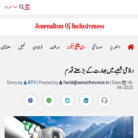
اسٹوریز
سوسائٹی
دی چینج میکرز
وراثت
نوجوان
کھیل
مضامین
دفاعی شعبے میں بھارت کے بڑھتے قدم
Story by
ATV
| Posted by
faridi@awazthevoice.in
| Date
18-
06-2025