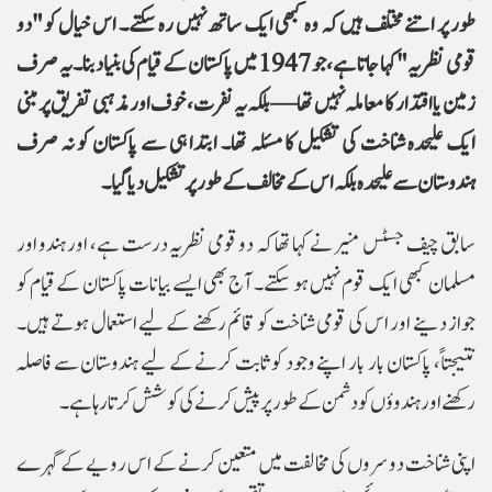
طور پر اتنے مختلف ہیں کہ وہ کبھی ایک ساتھ نہیں رہ سکتے۔ اس خیال کو "دو
قومی نظریہ" کہا جاتا ہے، جو 1947 میں پاکستان کے قیام کی بنیاد بنا۔ یہ صرف
زمین یا اقتدار کا معاملہ نہیں تھا—بلکہ یہ نفرت، خوف اور مذہبی تفریق پر مبنی
ایک علیحدہ شناخت کی تشکیل کا مسئلہ تھا۔ ابتدا ہی سے پاکستان کو نہ صرف
ہندوستان سے علیحدہ بلکہ اس کے مخالف کے طور پر تشکیل دیا گیا۔
سابق چیف جسٹس منیر نے کہا تھا کہ دو قومی نظریہ درست ہے، اور ہندو اور
مسلمان کبھی ایک قوم نہیں ہو سکتے۔ آج بھی ایسے بیانات پاکستان کے قیام کو
جواز دینے اور اس کی قومی شناخت کو قائم رکھنے کے لیے استعمال ہوتے ہیں۔
نتیجتاً، پاکستان بار بار اپنے وجود کو ثابت کرنے کے لیے ہندوستان سے فاصلہ
رکھنے اور ہندوؤں کو دشمن کے طور پر پیش کرنے کی کوشش کرتا رہا ہے۔
اپنی شناخت دوسروں کی مخالفت میں متعین کرنے کے اس رویے کے گہرے