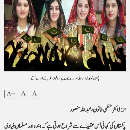
پاکستان کو لبرل اسلام کی ضرورت کیوں ہے: دو قومی نظریہ کے زہر سے آگے
A+
A
A-
از: ڈاکٹر عظمی خاتون، عبداللہ منصور
پاکستان کی کہانی اُس عقیدے سے شروع ہوتی ہے کہ ہندو اور مسلمان بنیادی