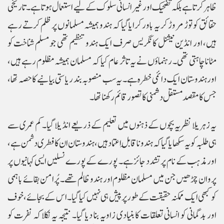
ظاہر کرتا ہے بلکہ تضحیک اور غیر انسانی سلوک کے لیے استعمال ہوتا ہے۔ تاریخی
حقائق کو توڑ مروڑ کر یہ باور کرایا گیا کہ ہندو ہمیشہ مسلمانوں پر ظلم کرتے رہے
ہیں، اور انڈین نیشنل کانگریس صرف ایک ہندو تنظیم تھی جو مسلم شناخت کو
مٹانا چاہتی تھی۔ رہنماؤں نے یہ تاثر عام کیا کہ مسلمان ہمیشہ مظلوم رہے ہیں،
اور ہندوستان ایک دائمی خطرہ ہے۔ یہ سب منصوبہ بند ریاستی بیانیے کا حصہ تھا،
جس کا مقصد مستقل دشمنی کا تصور قائم رکھنا تھا۔
یہ زہریلا نظریہ بچوں کے ذہنوں میں تعلیم کے ذریعے انڈیلا گیا۔ کم عمری سے
ہی طلبہ کو یہ سکھایا گیا کہ ہندو ناقابلِ اعتماد ہیں، ہندوستان ان کا فطری دشمن ہے،
اور مذہب کے نام پر تشدد جائز ہے۔ پورے کے پورے نسلیں ایسی کہانیوں پر
پروان چڑھیں جن میں مسلمان مظلوم اور ہندو ظالم تھے۔ پُرامن بقائے باہمی
کو کبھی ایک ممکنہ حقیقت کے طور پر پیش ہی نہیں کیا گیا۔ اس کے بجائے، خوف
اور بدگمانی کو انسانی تعلقات کا بنیادی زاویہ بنا دیا گیا۔ نتیجہ یہ نکلا کہ نفرت کو