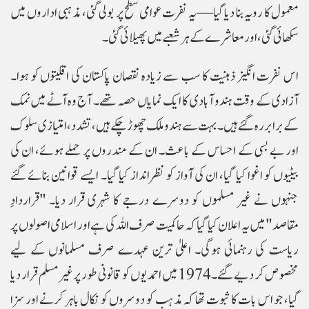
معمول کا رویہ بنا دیا گیا—یہ نفرت عوامی سطح پر بولی گئی، مذہبی اداروں میں
سکھائی گئی، اور معاشرے کے ہر شعبے میں پھیلائی گئی۔
اس نفرت انگیز ذہنیت کا سب سے زیادہ نقصان پاکستان کی اقلیتوں کو ہوا۔
آزادی کے وقت ہندو آبادی کا ایک نمایاں حصہ تھے۔ آج وہ آٹے میں نمک
کے برابر رہ گئے ہیں۔ بہت سے ہندو ملک چھوڑ چکے ہیں، تشدد، امتیازی سلوک
اور بے بسی کے احساس کے باعث۔ ان کے مندروں پر حملے ہوئے، ان کی
بیٹیوں کو اغوا کیا گیا، ان کی آواز کو نظرانداز کیا گیا۔ ایسے قوانین بنائے گئے
جنہوں نے غیر مسلموں کو دوسرے درجے کا شہری قرار دیا۔ "قراردادِ
مقاصد" میں یہ اعلان کیا گیا کہ حاکمیت صرف اللہ کی ہے اور اسلامی اصولوں پر
ریاست کی رہنمائی ہوگی۔ اعلیٰ ترین عہدے صرف مسلمانوں کے لیے
مخصوص کر دیے گئے۔ 1974 میں احمدیوں کو قانونی طور پر غیر مسلم قرار دیا
گیا، جو اس بات کا ثبوت تھا کہ مذہب کو دوسروں کو نکال باہر کرنے اور سزا