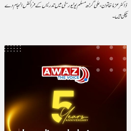
ڈاکٹر عزما خاتون، علی گڑھ مسلم یونیورسٹی میں تدریس کے فرائض انجام دے
چکی ہیں۔