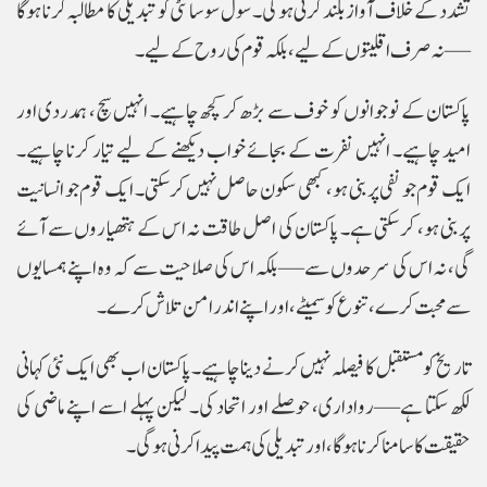
تشدد کے خلاف آواز بلند کرنی ہوگی۔ سول سوسائٹی کو تبدیلی کا مطالبہ کرنا ہوگا
—نہ صرف اقلیتوں کے لیے، بلکہ قوم کی روح کے لیے۔
پاکستان کے نوجوانوں کو خوف سے بڑھ کر کچھ چاہیے۔ انہیں سچ، ہمدردی اور
امید چاہیے۔ انہیں نفرت کے بجائے خواب دیکھنے کے لیے تیار کرنا چاہیے۔
ایک قوم جو نفی پر بنی ہو، کبھی سکون حاصل نہیں کر سکتی۔ ایک قوم جو انسانیت
پر بنی ہو، کر سکتی ہے۔ پاکستان کی اصل طاقت نہ اس کے ہتھیاروں سے آئے
گی، نہ اس کی سرحدوں سے—بلکہ اس کی صلاحیت سے کہ وہ اپنے ہمسایوں
سے محبت کرے، تنوع کو سمیٹے، اور اپنے اندر امن تلاش کرے۔
تاریخ کو مستقبل کا فیصلہ نہیں کرنے دینا چاہیے۔ پاکستان اب بھی ایک نئی کہانی
لکھ سکتا ہے—رواداری، حوصلے اور اتحاد کی۔ لیکن پہلے اسے اپنے ماضی کی
حقیقت کا سامنا کرنا ہوگا، اور تبدیلی کی ہمت پیدا کرنی ہوگی۔