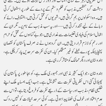
اس نظریاتی زہر کے نتائج المناک اور دور رس ثابت ہوئے ہیں۔ خطے کی
دہشت گرد تنظیمیں مذہب کو ظلم و ستم کے پردے کے طور پر استعمال کرتی
ہیں۔ وہ اسکولوں پر بم گراتی ہیں، شہریوں کو قتل کرتی ہیں، اختلافِ رائے کو
دبانے کے لیے تشدد کرتی ہیں—اور یہ سب مذہب کے نام پر۔ مگر ان کے
اعمال اسلام کی بنیادی تعلیمات سے غداری ہیں، جو بے گناہوں کے قتل کو حرام
اور رحم کو لازم قرار دیتی ہیں۔ ان گروہوں نے نہ صرف پاکستان کو نقصان
پہنچایا بلکہ پورے خطے کو غیر مستحکم کیا۔ ان کی نفرت سرحدیں پار کر چکی ہے،
ہندوستان اور دیگر ممالک کو متاثر کر رہی ہے۔
ہندوستان ، جو ایک کثیر مذہبی اور جمہوری ملک ہے، کو بجا طور پر پاکستان کی
پھیلائی گئی اس نظریاتی نفرت سے تشویش ہے۔ جب ایک ہمسایہ ملک اپنے
تعلیمی نظام، مذہب اور سیاست کے ذریعے نفرت کو فروغ دیتا ہے، تو اس سے
عدم اعتماد اور خوف کی فضا پیدا ہوتی ہے۔ کوئی سرحد خیالات کو نہیں روک