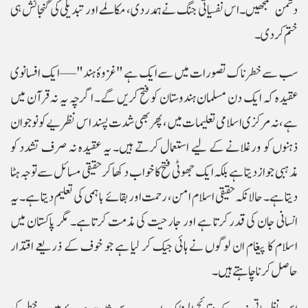
دشمن سمجھیں۔ اس نفسیاتی جنگ نے ہمدردی، مکالمے اور تبدیلی کی گنجائش ہی
ختم کر دی۔
سب سے خطرناک تصورات میں سے ایک ہے "غزوۂ ہند"—ایک افسانوی
عقیدہ کہ ایک دن مسلمان ہندوستان کو فتح کریں گے۔ اگرچہ یہ نہ قرآن میں
ہے، نہ مرکزی اسلامی تعلیمات میں، پھر بھی شدت پسند اس نظریے کو نوجوان
ذہنوں کو ورغلانے کے لیے استعمال کرتے ہیں۔ یہ عقیدہ نہ صرف تشدد کو
مذہبی جواز دیتا ہے بلکہ ایک جھوٹی فتح کا خواب دکھا کر حقیقی مسائل سے توجہ ہٹا
دیتا ہے۔ حالانکہ حقیقی اسلام امن، رحمت اور بقائے باہمی کی تعلیم دیتا ہے۔ یہ
انسانی جان کی قدر کرتا ہے اور جارحیت کی مذمت کرتا ہے۔ مگر پاکستان میں
اسلام کا پیغام ان لوگوں نے ہائی جیک کر لیا ہے جو خوف کے ذریعے اقتدار
حاصل کرنا چاہتے ہیں۔