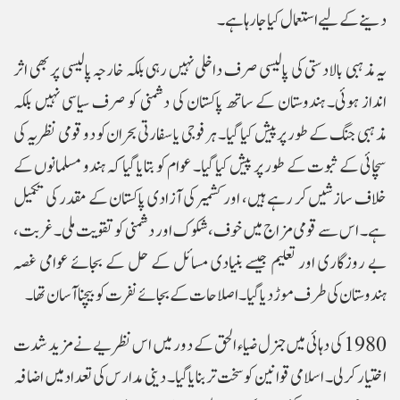
دینے کے لیے استعمال کیا جا رہا ہے۔
یہ مذہبی بالادستی کی پالیسی صرف داخلی نہیں رہی بلکہ خارجہ پالیسی پر بھی اثر
انداز ہوئی۔ ہندوستان کے ساتھ پاکستان کی دشمنی کو صرف سیاسی نہیں بلکہ
مذہبی جنگ کے طور پر پیش کیا گیا۔ ہر فوجی یا سفارتی بحران کو دو قومی نظریہ کی
سچائی کے ثبوت کے طور پر پیش کیا گیا۔ عوام کو بتایا گیا کہ ہندو مسلمانوں کے
خلاف سازشیں کر رہے ہیں، اور کشمیر کی آزادی پاکستان کے مقدر کی تکمیل
ہے۔ اس سے قومی مزاج میں خوف، شکوک اور دشمنی کو تقویت ملی۔ غربت،
بے روزگاری اور تعلیم جیسے بنیادی مسائل کے حل کے بجائے عوامی غصہ
ہندوستان کی طرف موڑ دیا گیا۔ اصلاحات کے بجائے نفرت کو بیچنا آسان تھا۔
1980 کی دہائی میں جنرل ضیاء الحق کے دور میں اس نظریے نے مزید شدت
اختیار کر لی۔ اسلامی قوانین کو سخت تر بنایا گیا۔ دینی مدارس کی تعداد میں اضافہ