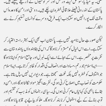
سکتی۔ یہ میڈیا، سوشل نیٹ ورکس اور سرگوشیوں کے ذریعے پھیلتے ہیں۔
پاکستان کے اندرونی فیصلے علاقائی خطرہ بن چکے ہیں۔ دوستی اور امن کا وعدہ اُس
وقت تک پورا نہیں ہو سکتا جب ایک فریق دوسرے کو انسان تسلیم کرنے سے
انکار کرے۔
لیکن صورتِ حال ناامید نہیں ہے۔ پاکستان اب بھی ایک بہتر راستہ اختیار کر
سکتا ہے۔ اسے اس خیال کو مسترد کرنا ہوگا کہ اس کی بقا ہندوؤں یا ہندوستان سے
نفرت پر منحصر ہے۔ اس کے بجائے اسے ایک لبرل اور جامع اسلام کو اپنانا ہوگا
—ایسا اسلام جو رحم، مساوات اور انصاف کی اقدار کو ظاہر کرتا ہے۔ ایسا اسلام
جو اختلاف کو خطرہ نہیں بلکہ نعمت سمجھتا ہے۔ جو دیواریں نہیں، پل بناتا ہے۔
حکومت کو نصاب میں اصلاح کرنی ہوگی، نفرت انگیز مواد نکالنا ہوگا، اور امن و
بقائے باہمی کی کہانیاں عام کرنی ہوں گی۔ سیاسی رہنماؤں کو مذہب کو تقسیم اور
توجہ ہٹانے کے لیے استعمال کرنا بند کرنا ہوگا۔ علما کو بیانیے پر قابو پانا ہوگا اور