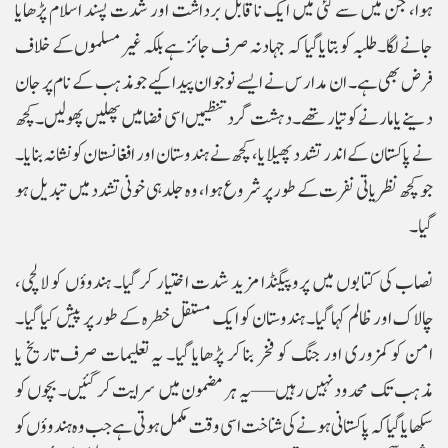
ہوا، جن میں سے کئی میں ایک ناقابل برداشت اور شدت پسند اسلام پڑھایا
جانے لگا۔ طلبہ کو بتایا گیا کہ جہاد نہ صرف جائز ہے بلکہ غیر مسلموں کے خلاف
فرض بھی ہے۔ ان مدارس نے ایسے نوجوان پیدا کیے جو مذہب کے نام پر جان
دینے یا مارنے کو تیار تھے۔ دہشت گرد تنظیمیں اسی فضا میں پھلیں پھولیں۔ کچھ
نے پاکستان کے اندر تشدد پھیلایا، کچھ نے ہندوستان اور افغانستان کو نشانہ بنایا۔
جو کچھ نظریاتی نفرت کے طور پر شروع ہوا، وہ جلد ہی خونی تشدد میں تبدیل ہو
گیا۔
نصاب کی کتابوں میں پروپیگنڈا مزید شدت اختیار کر گیا۔ ہندوؤں کو لالچی،
چالاک اور ظالم کہا گیا۔ ہندوستان کو ایک مستقل خطرہ کے طور پر پیش کیا گیا۔
امن کو کمزوری اور جنگ کو فخر بنا کر پڑھایا گیا۔ یہ تعلیمات صرف تاریخ یا
مذہب تک محدود نہیں رہیں—یہ ہر مضمون میں سرایت کر گئیں۔ بچوں کو
سکھایا گیا کہ پاکستانی ہونے کی شناخت اسی وقت مکمل ہوتی ہے جب وہ ہندوؤں کو