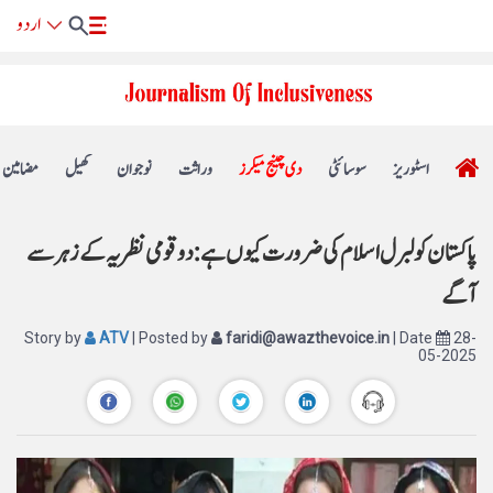
اسٹوریز
سوسائٹی
دی چینج میکرز
وراثت
نوجوان
کھیل
مضامین
پاکستان کو لبرل اسلام کی ضرورت کیوں ہے: دو قومی نظریہ کے زہر سے
آگے
Story by
ATV
| Posted by
faridi@awazthevoice.in
| Date
28-
05-2025