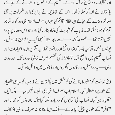
اور تکلیف دہ نتائج برآمد ہوئے۔ تقسیم کے زخموں کو بھرنے کے بجائے،
پاکستان نے ان کو کھلا رکھا۔ اس کے قائدین نے برابری اور شمولیت پر مبنی
معاشرہ بنانے کے بجائے ایسا نظام قائم کیا جہاں صرف اسلام ہی وہ گوند تھا جو
قوم کو جوڑ سکتا تھا۔ مذہب کو شہریت کی بنیاد بنا دیا گیا، اور جو اس معیار پر پورا
نہیں اترتا تھا—خصوصاً ہندو—اسے باہر والا سمجھا گیا۔ یہ اخراج خاموش یا
پوشیدہ نہیں تھا؛ یہ بلند آواز، واضح اور دانستہ تھا۔ یہ تقریروں، اخبارات اور
نصابِ تعلیم میں واضح تھا۔ 1947 کی تقسیم صرف زمینی حدود تک محدود نہ
رہی—یہ دراصل درسگاہوں، گھروں اور ذہنوں میں داخل ہو گئی۔
اپنی شناخت کو مضبوط بنانے کی کوشش میں پاکستان نے مذہب کو سیاسی ہتھیار
کے طور پر استعمال کیا۔ اسلام اب صرف انفرادی عقیدہ نہیں رہا—بلکہ ایک
ہتھیار بن گیا۔ نصاب کی کتابوں کو دوبارہ لکھا گیا تاکہ ہندوؤں کو غدار اور
"کافر" کے طور پر پیش کیا جائے—ایک ایسا لفظ جو نہ صرف مذہبی اختلاف