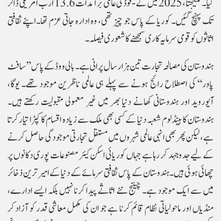
کیا۔ نتیجتاً، 2025 میں کے-فوڈ کی عالمی برآمدات 13.6 ارب امریکی ڈالر
تک پہنچ گئیں۔ کوریا کے پاس جو چیز تھی، وہ ادارہ جاتی عزم تھا۔اپنے ثقافتی
اثاثوں کو قومی سرمایہ کاری سمجھنے کا شعوری فیصلہ۔
ہندوستان کی مصالحہ تجارت تین ہزار سال پرانی ہے۔ بالی ووڈ کے پاس ’’سافٹ
پاور‘‘ کی اصطلاح رائج ہونے سے پہلے ہی عالمی ناظرین موجود تھے۔ یوگا،
آیوروید اور ہندوستانی کھانے دنیا بھر میں غیر معمولی مقبولیت رکھتے ہیں۔
ہندوستان کا ہینڈلوم شعبہ دنیا کے کسی بھی ملک سے زیادہ اقسام کا کپڑا تیار کرتا
ہے، لیکن پھر بھی انہی عالمی شہروں میں مستقل تجارتی موجودگی حاصل کرنے
کے لیے جدوجہد کر رہا ہے جہاں کوریائی اسکن کیئر مصنوعات پوری دکانوں پر
چھائی ہوئی ہیں۔ ہندوستان کے پاس ثقافتی سرمائے کے دنیا کے امیر ترین ذخائر
میں سے ایک موجود ہے۔ چیلنج نئے اثاثے پیدا کرنا نہیں بلکہ ایسے ادارے،
منڈیاں اور ماحولیاتی نظام قائم کرنا ہے جو ان کی مکمل معاشی قدر کو آزاد کر