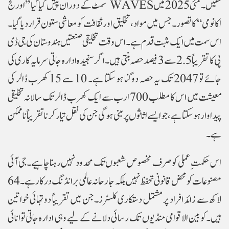
سکیں۔ مئی 2025 میں WAVES سمٹ کے دوران پیش کیا گیا ’’اورنج
اکانومی‘‘ کا تصور۔جس میں مواد، تخلیق اور ثقافت کو معاشی ستون قرار دیا گیا۔
اس سمت میں ایک مثبت قدم ہے۔ اس وقت تخلیقی صنعتیں ہندوستان کی جی ڈی
پی کا تقریباً 2.5 سے 3 فیصد حصہ بنتی ہیں۔ اگر سنجیدہ ادارہ جاتی سرمایہ کاری کی
جائے تو 2047 تک یہ حصہ دوگنا ہو سکتا ہے۔ 10 سے 15 کھرب ڈالر کی
معیشت میں اس کا مطلب 700 ارب سے ایک کھرب ڈالر تک سالانہ تخلیقی
پیداوار ہو سکتا ہے، جو ایسے اثاثوں پر مبنی ہوگی جن کی نقل تیار کرنا تقریباً ناممکن
ہے۔
اس حکمتِ عملی کو صرف مخصوص شعبوں تک محدود نہیں رہنا چاہیے۔ جی آئی
مصنوعات کو محض قانونی تحفظ نہیں بلکہ جارحانہ عالمی برانڈنگ درکار ہے۔ 64
لاکھ سے زائد افراد پر مشتمل دستکاری کلسٹرز۔جن میں تقریباً دو تہائی خواتین
ہیں۔کو بین الاقوامی منڈیوں تک رسائی دلانے کے لیے وہی ادارہ جاتی توانائی