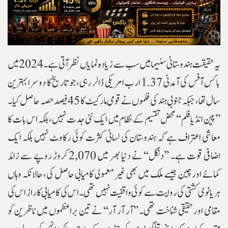
یہ حقیقت ہندوستانی سنیما میں سب سے زیادہ نمایاں نظر آتی ہے۔ 2024 میں
باکس آفس کی آمدنی 1.37 ارب امریکی ڈالر رہی، جو تاریخ کا دوسرا بہترین
سال تھا، جبکہ جنوبی ہند کی فلموں نے قومی مارکیٹ کا 45 فیصد حصہ حاصل کیا۔
’’پین انڈیا فلم‘‘ محض تقسیم کے نظام میں ایک نئی جدت نہیں، بلکہ اس بات کا
معاشی اعتراف ہے کہ ہندوستان کی لسانی کثرت کوئی رکاوٹ نہیں بلکہ ایک
اضافی قوت ہے۔ ’’دنگل‘‘ نے دنیا بھر میں 2,070 کروڑ روپے سے زائد
کمائے اور چین جیسے ملک میں بھی غیر معمولی کامیابی حاصل کی، حالانکہ وہاں
ہریانوی کشتی کی روایت سے کوئی واقفیت نہیں تھی۔ اس کی کامیابی کا راز اس کی
مقامی اور حقیقی شناخت تھی۔ ’’آر آر آر‘‘ نے تین براعظموں میں ناظرین کو