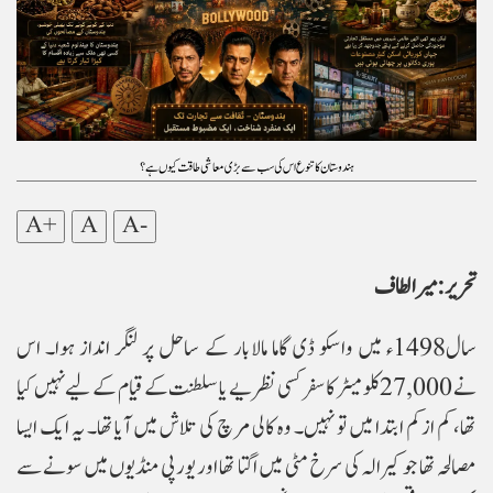
ہندوستان کا تنوع اس کی سب سے بڑی معاشی طاقت کیوں ہے؟
A+
A
A-
تحریر: میر الطاف
سال1498ء میں واسکو ڈی گاما مالابار کے ساحل پر لنگر انداز ہوا۔ اس
نے 27,000 کلومیٹر کا سفر کسی نظریے یا سلطنت کے قیام کے لیے نہیں کیا
تھا، کم از کم ابتدا میں تو نہیں۔ وہ کالی مرچ کی تلاش میں آیا تھا۔ یہ ایک ایسا
مصالحہ تھا جو کیرالہ کی سرخ مٹی میں اگتا تھا اور یورپی منڈیوں میں سونے سے