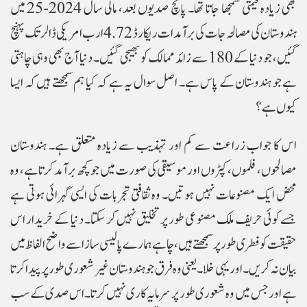
بھی زیادہ قیمتی سمجھا جاتا تھا۔ پانچ صدیوں بعد، مالی سال 2024-25 میں
ہندوستان کی مصالحہ جات کی برآمدات ریکارڈ 4.72 ارب امریکی ڈالر تک پہنچ
گئیں، جو دنیا کے 180 سے زائد ممالک کو بھیجی گئیں۔ دنیا آج بھی وہی چاہتی
ہے جو ہندوستان کے پاس ہے۔ اصل سوال یہ ہے کہ کیا ہم سمجھتے ہیں کہ ایسا
کیوں ہے؟
اس کا جواب زراعت سے کم اور تہذیب سے زیادہ متعلق ہے۔ ہندوستان
مصالحوں، فلموں، کپڑوں اور موسیقی کی صورت میں جو کچھ برآمد کرتا ہے، وہ
محض ایک مصنوعات نہیں ہوتیں۔ وہ ثقافتی تجربات کی ایسی گہرائی ہوتی ہے
جسے کوئی حریف ملک مصنوعی طور پر تخلیق نہیں کر سکتا۔ دنیا کے خریدار اس
حقیقت کو فطری طور پر سمجھتے ہیں، چاہے ہمارے پالیسی ساز اسے واضح الفاظ میں
بیان نہ کریں۔ اور یہی خلا۔یعنی وہ فرق جو ہندوستان غیر شعوری طور پر پیدا کرتا
ہے اور جس میں وہ شعوری طور پر سرمایہ کاری نہیں کرتا۔اس صدی کے سب