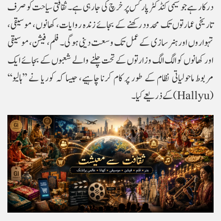
درکار ہے جو سیمی کنڈکٹر پارکس پر خرچ کی جا رہی ہے۔ ثقافتی سیاحت کو صرف
تاریخی عمارتوں تک محدود رکھنے کے بجائے زندہ روایات، کھانوں، موسیقی،
تہواروں اور ہنر سازی کے عمل تک وسعت دینی ہوگی۔ فلم، فیشن، موسیقی
اور کھانوں کو الگ الگ وزارتوں کے تحت چلنے والے شعبوں کے بجائے ایک
مربوط ماحولیاتی نظام کے طور پر کام کرنا چاہیے، جیسا کہ کوریا نے ’’ہالیو‘‘
(Hallyu) کے ذریعے کیا۔