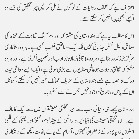
اعتراف ہے کہ مختلف روایات کے لوگوں نے مل کر ایسی چیز تخلیق کی جسے وہ
اکیلے کبھی پیدا نہیں کر سکتے تھے۔
اس کا مطلب یہ ہے کہ ہندوستان کی مشترکہ اور ہم آہنگ ثقافت کے تحفظ کی
معاشی دلیل محض جذباتی نہیں بلکہ ایک مسابقتی حکمتِ عملی ہے۔ ہر وہ دستکاری
مرکز جو زندہ رہتا ہے، ہر وہ علاقائی زبان جو ادب اور فلم پیدا کرتی ہے، اور ہر وہ
مشترکہ ثقافتی روایت جو عالمی منڈیوں سے جڑی ہوئی ہے، ایک ایسے معاشی نیٹ
ورک کا حصہ ہے جسے ہندوستان کے حریف ممالک تعمیر نہیں کر سکتے، کیونکہ
ان کے پاس وہ تاریخ موجود نہیں جس نے اسے جنم دیا۔
ہندوستان پہلے ہی دنیا کی سب سے امیر تخلیقی معیشتوں میں سے ایک کا مالک
ہے۔ اس تخلیقی معیشت کی بنیادیں وارانسی کے ہینڈلوم، ممبئی اور چنئی کے فلمی
اسٹوڈیوز، پامپور کے زعفرانی کھیتوں، آسام کے چائے باغات، کچھ کے دستکاری