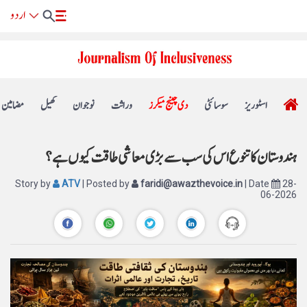
اسٹوریز
سوسائٹی
دی چینج میکرز
وراثت
نوجوان
کھیل
مضامین
ہندوستان کا تنوع اس کی سب سے بڑی معاشی طاقت کیوں ہے؟
Story by
ATV
| Posted by
faridi@awazthevoice.in
| Date
28-
06-2026