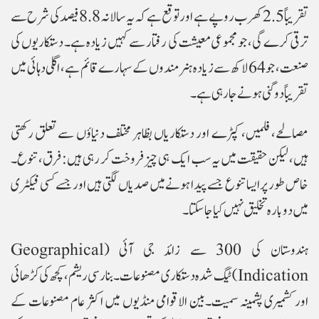
تقریباً 2.5 کھرب روپے ہے اور توقع ہے کہ یہ سالانہ 8.8 فیصد کی شرح سے
ترقی کرے گی، جو مجموعی معیشت کی رفتار سے کہیں زیادہ ہے۔ دستکاریوں کی
صنعت، جو 64 لاکھ سے زیادہ ہنرمندوں کے سہارے قائم ہے، اگلی دہائی میں
تقریباً دوگنی ہونے جا رہی ہے۔
مصالحے، فلمیں، کپڑے اور دستکاریاں بظاہر مختلف دنیاؤں سے تعلق رکھتی
ہیں، لیکن حقیقت میں یہ سب ایک ہی چیز فروخت کر رہی ہیں: فرق، تنوع۔
خاص طور پر ایسا تنوع جسے پیدا ہونے میں صدیاں لگتی ہیں اور جسے کسی فیکٹری
میں دوبارہ تخلیق نہیں کیا جا سکتا۔
ہندوستان کی 300 سے زائد جی آئی (Geographical
Indication) ٹیگ شدہ دستکاری مصنوعات۔بنارسی ریشم، کچھ کی کڑھائی
اور کشمیری پشمینہ سمیت۔بین الاقوامی منڈیوں میں اکثر عام مصنوعات کے