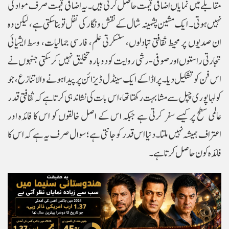
مقابلے میں نمایاں اضافی قیمت حاصل کرتی ہیں۔ یہ اضافی قیمت صرف مواد کی
نہیں ہوتی۔ ایک مشین پشمینہ شال کے نقش و نگار کی نقل تو بنا سکتی ہے، لیکن وہ
ان صدیوں پر محیط ثقافتی تبادلوں، سنسکرتی علم، فارسی جمالیات، وسط ایشیائی
تجارتی راستوں اور صوفی-رشی روایت کو دوبارہ تخلیق نہیں کر سکتی جنہوں نے
اس فن کو تشکیل دیا۔ پراڈا کے ایک سینڈل ڈیزائن پر پیدا ہونے والا تنازع، جو
کولہاپوری چپل سے مشابہت رکھتا تھا، اس بات کی نشاندہی کرتا ہے کہ ثقافتی قدر
عالمی سطح پر کیسے سفر کرتی ہے جبکہ اس کے اصل خالقوں کو اس کا فائدہ اور
اعتراف ہمیشہ نہیں ملتا۔ دنیا اس قدر کو جانتی ہے؛ سوال صرف یہ ہے کہ اس کا
فائدہ کون حاصل کرتا ہے۔