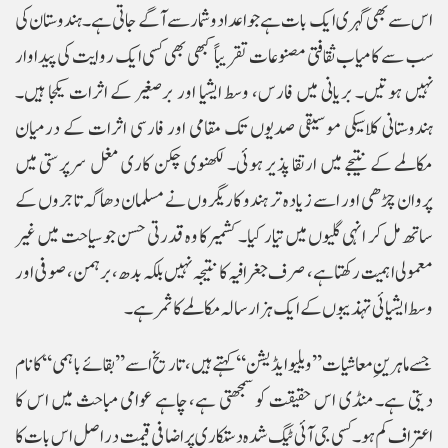
اس سے بھی گہری ایک بات ہے جو اعداد و شمار سے آگے جاتی ہے۔ ہندوستان کی
سب سے کامیاب ثقافتی مصنوعات تقریباً کبھی بھی کسی ایک روایت کی پیداوار
نہیں ہوتیں۔ بریانی میں فارس، وسط ایشیا اور برصغیر کے اثرات یکجا ہیں۔
ہندوستانی کلاسیکی موسیقی صدیوں تک مقامی اور فارسی اثرات کے درمیان
مکالمے کے نتیجے میں ارتقا پذیر ہوئی۔ لکھنوی چکن کاری مغل سرپرستی میں
پروان چڑھی اور اسے زیادہ تر ہندو کاریگروں نے مسلمان دھاگہ تاجروں کے
ساتھ مل کر انہی گلیوں میں تیار کیا۔ کشمیر کا وہ قدرتی حسن جو سیاحت میں غیر
معمولی اہمیت رکھتا ہے، صرف جغرافیہ کا نتیجہ نہیں بلکہ بدھ، برہمن، صوفی اور
وسط ایشیائی تہذیبوں کے ایک ہزار سالہ مکالمے کا ثمر ہے۔
جسے ماہرینِ معاشیات ’’ویلیو ایڈیشن‘‘ کہتے ہیں، تاریخ اسے ’’بقائے باہمی‘‘ کا نام
دیتی ہے۔ منڈی اس حقیقت کو سمجھتی ہے، چاہے عوامی مباحث میں اس کا
اعتراف کم ہو۔ کسی جی آئی ٹیگ شدہ دستکاری پر اضافی قیمت دراصل اس بات کا