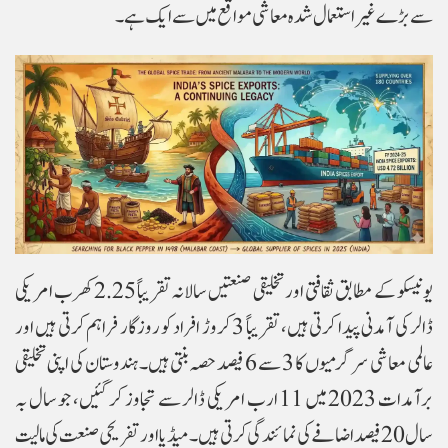
سے بڑے غیر استعمال شدہ معاشی مواقع میں سے ایک ہے۔
یونیسکو کے مطابق ثقافتی اور تخلیقی صنعتیں سالانہ تقریباً 2.25 کھرب امریکی
ڈالر کی آمدنی پیدا کرتی ہیں، تقریباً 3 کروڑ افراد کو روزگار فراہم کرتی ہیں اور
عالمی معاشی سرگرمیوں کا 3 سے 6 فیصد حصہ بنتی ہیں۔ ہندوستان کی اپنی تخلیقی
برآمدات 2023 میں 11 ارب امریکی ڈالر سے تجاوز کر گئیں، جو سال بہ
سال 20 فیصد اضافے کی نمائندگی کرتی ہیں۔ میڈیا اور تفریحی صنعت کی مالیت