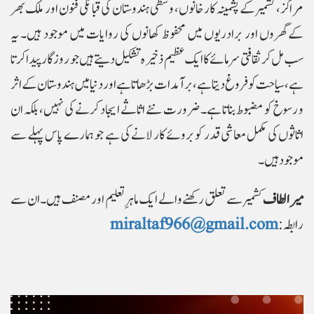
مراکز، کشمیر کے پشمینہ کارخانوں، وسطی ہندوستان کی قبائلی فنون اور ملک بھر
کے گھروں اور برادریوں میں محفوظ کھانوں کی روایات میں موجود ہیں۔ یہ
سب مل کر ثقافتی سرمائے کا ایک عظیم ذخیرہ تشکیل دیتے ہیں جو روزگار پیدا کرتا
ہے، سیاحت کو فروغ دیتا ہے، برآمدات بڑھاتا ہے اور دنیا میں ہندوستان کے اثر
و رسوخ کو مضبوط بناتا ہے۔ ضرورت نئے اثاثے ایجاد کرنے کی نہیں، بلکہ ان
اثاثوں کی مکمل معاشی قدر کو بروئے کار لانے کی ہے جو ہمارے پاس پہلے سے
موجود ہیں۔
میر الطاف
کشمیر سے تعلق رکھنے والے ایک ماہرِ تعلیم اور مصنف ہیں۔ ان سے
رابطہ:
miraltaf966@gmail.com