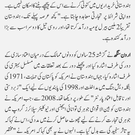
ہندوستانی خریداریوں میں کٹوتی کرنے سے اس کے پیچھے ہٹنے کا امکان نہیں ہے۔
وہ اپنی شرائط پر تجارتی معاہدہ چاہتا ہے۔" کچھ عرصہ پہلے تک، ہندوستان
تقریباً 2 ملین بیرل یومیہ درآمد کرتا تھا، اور روسی تیل کا دوسرا سب سے بڑا
درآمد کنندہ ہے۔
ارون سنگھ
نے گزشتہ 25 سالوں کو دونوں ممالک کے درمیان اعتماد سازی کے
دور کی طرف اشارہ کیا اور پچھلے دور کے بعد تعلقات میں مسلسل بہتری کی
طرف اشارہ کیا، جہاں ہندوستان نے امریکہ کو پاکستان کی حمایت، 1971 کی
بنگلہ دیش جنگ میں مداخلت اور 1998 کی پابندیوں کے لیے ایک "زبردستی
اور ناقابل اعتماد پارٹنر" کے طور پر دیکھا تھا۔ 2008 سے، جب امریکہ نے
ہندوستان کو بین الاقوامی جوہری توانائی ایجنسی اور نیوکلیئر سپلائرز گروپ میں
جوہری تجارت کرنے کے لیے چھوٹ حاصل کرنے میں مدد کی، اس نے کہا کہ
یہ تاثر سنجیدگی سے بدل گیا ہے۔ انہوں نے یہ بھی کہا کہ امریکہ نے "مختصر