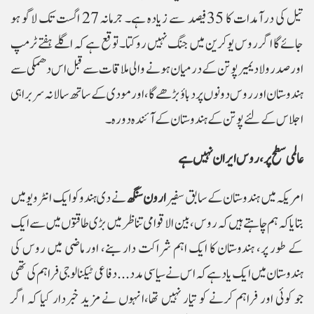
تیل کی درآمدات کا 35فیصد سے زیادہ ہے۔ جرمانہ 27 اگست تک لاگو ہو
جائے گا اگر روس یوکرین میں جنگ نہیں روکتا۔ توقع ہے کہ اگلے ہفتے ٹرمپ
اور صدر ولادیمیر پوتن کے درمیان ہونے والی ملاقات سے قبل اس دھمکی سے
ہندوستان اور روس دونوں پر دباؤ بڑھے گا، اور مودی کے ساتھ سالانہ سربراہی
اجلاس کے لئے پوتن کے ہندوستان کے آئندہ دورہ۔
عالمی سطح پر، روس ایران نہیں ہے
امریکہ میں ہندوستان کے سابق سفیر
ارون
سنگھ
نے دی ہندو کو ایک انٹرویو میں
بتایا کہ ہم چاہتے ہیں کہ روس، بین الاقوامی تناظر میں بڑی طاقتوں میں سے ایک
کے طور پر، ہندوستان کا ایک اہم شراکت دار بنے، اور ماضی میں روس کی
ہندوستان میں ایک یاد ہے کہ اس نے سیاسی مدد ... دفاعی ٹیکنالوجی فراہم کی تھی
جو کوئی اور فراہم کرنے کو تیار نہیں تھا،انہوں نے مزید خبردار کیا کہ اگر