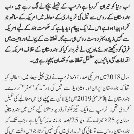
اب دنیا کو حیران کررہا ہے،ٹرمپ کے فیصلے بچکانے لگ رہے ہیں ،اب
ہندوستان کے روس سے تیل کی خریداری کے معاملہ میں امریکہ کے ساتھ جو
ٹکراو پیدا ہوا ہے اس نے ایک پیغام دیدیا ہے کہ حکومت ہند کے لیے امریکہ
سے کہیں زیادہ بہتر دو ست روس ہی رہے گا ۔تعلقات کے پیمانے اور اہمیت میں
فرق کو دیکھتے ہوئے ماہرین نے خبردار کیا کہ ہندوستان کے خلاف امریکہ کے
اقدامات کئی دہائیوں پر مشتمل تعلقات کو نقصان پہنچا رہے ہیں۔
سال 2018 میں امریکی صدر ڈونلڈ ٹرمپ نے اپنی پہلی میعاد میں، مطالبہ کیا
تھا کہ ہندوستان ایران اور وینزویلا سے تیل کی درآمد کو "صفر" کر دے۔
ہندوستان نے بالآخر مئی 2019 میں ڈیڈ لائن سے پہلے ہی اس مطالبے کی تعمیل
کر دی تھی۔ ٹرمپ نے ایک ایگزیکٹو آرڈر پر دستخط کیے جس میں ہندوستانی
سامان پر 25٪ ٹیرف کے اوپر 25فیصد جرمانہ عائد کیا گیا ہے ، جب تک کہ
ہندوستان روس سے توانائی کی خریداری میں کمی نہیں کرتا، جو اس وقت اس کی