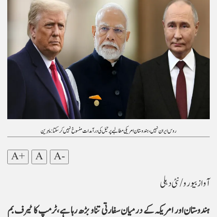
روس ایران نہیں، ہندوستان امریکی مطالبے پر تیل کی درآمدات منسوخ نہیں کر سکتا: ماہرین
A+
A
A-
آواز بیورو/ نئی دہلی
ہندوستان اور امریکہ کے درمیان سفارتی تناو بڑھ رہا ہے،ٹرمپ کا ٹیرف بم