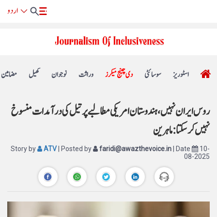
اسٹوریز
سوسائٹی
دی چینج میکرز
وراثت
نوجوان
کھیل
مضامین
روس ایران نہیں، ہندوستان امریکی مطالبے پر تیل کی درآمدات منسوخ
نہیں کر سکتا: ماہرین
Story by
ATV
| Posted by
faridi@awazthevoice.in
| Date
10-
08-2025