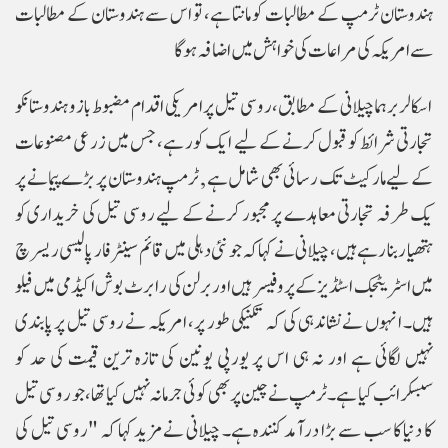
ہندوستان ٹرمپ کے مطالبات کو مانتا ہے، تو اس سے ہندوستان کے مطالبات
سے امریکہ کی مراعات کی خواہش میں اضافہ ہوگا
اسکالر برہما چیلانی کے مطابق، روسی تیل پر امریکی اقدام مضبوط بازو ہندوستانکو
تجارتی شرائط کو قبول کرنے کے لیے ایک کور ہے، جس میں زرعی مصنوعات
کے لیے مارکیٹ تک رسائی بھی شامل ہے , ٹرمپ ہندوستان پر بڑے پیمانے پر
یک طرفہ تجارتی معاہدے پر مجبور کرنے کے لیے روسی تیل کی خریداری کو
ہتھیار بنا رہے ہیں، چیلانی نے کہا کہ جو نئی دہلی میں قائم سینٹر فار پالیسی ریسرچ
میں اسٹریٹجک اسٹڈیز کے پروفیسر ہیں اور برلن کی رابرٹ بوش اکیڈمی میں فیلو
ہیں۔ انہوں نے نشاندہی کی کہ تکنیکی طور پر، امریکہ نے روسی تیل پر پابندی
نہیں لگائی ہے اور نہ ہی اس پر یورپی یونین کی تازہ ترین قیمت کی حد کو
سبسکرائب کیا ہے۔ ٹرمپ نے چین پر بھی کوئی جرمانہ نہیں کیا تھا، جو روسی تیل
کا دنیا کا سب سے بڑا درآمد کنندہ ہے۔ چیلانی نے مزید کہا کہ "روسی تیل کی