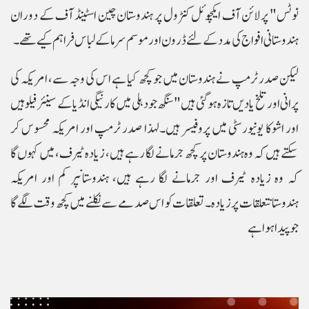
نوٹس" پر لائن آف ایکچوئل کنٹرول پر ہندوستان چین اسٹینڈ آف کے دوران
ہندوستانی افواج کی مدد کے لئے ڈرون اور موسم سرما کے لباس فراہم کیے تھے۔
لیکن صدر ٹرمپ نے ہندوستان میں جو کچھ کیا ہے اس کی وجہ سے، امریکہ کی
پرانی اور تلخ یادیں تازہ ہو گئی ہیں" سنگھ جو دہلی میں کارنیگی انڈیا کے سینئر فیلو ہیں
اور اشوکا یونیورسٹی میں پروفیسر ہیں۔لہذا صدر ٹرمپ اور امریکہ محسوس کر
سکتے ہیں کہ وہ ہندوستان پر کچھ جرمانے لگا رہے ہیں، زیادہ ٹیرف، میں کہوں گا
کہ وہ زیادہ ٹیرف اور جرمانے لگا رہے ہیں، ہندوستانپر کم اور امریکہ
ہندوستانتعلقات پر زیادہ۔ تعلقات کو اس صدمے سے نکلنے میں کچھ وقت لگے گا
جو پیدا ہوا ہے