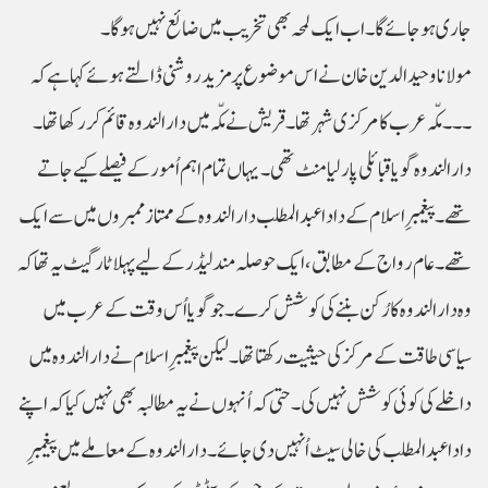
جاری ہوجائے گا۔ اب ایک لمحہ بھی تخریب میں ضائع نہیں ہوگا۔
مولانا وحید الدین خان نے اس موضوع پر مزید روشنی ڈالتے ہوئے کہا ہے کہ
۔۔۔ مکّہ عرب کا مرکزی شہر تھا۔ قریش نے مکّہ میں دار الندوہ قائم کررکھا تھا۔
دار الندوہ گویا قبائلی پارلیامنٹ تھی۔یہاں تمام اہم اُمور کے فیصلے کیے جاتے
تھے۔ پیغمبرِ اسلام کے دادا عبدالمطلب دارالندوہ کے ممتاز ممبروں میں سے ایک
تھے۔عام رواج کے مطابق، ایک حوصلہ مند لیڈر کے لیے پہلا ٹارگیٹ یہ تھا کہ
وہ دار الندوہ کا رُکن بننے کی کوشش کرے۔ جو گویا اُس وقت کے عرب میں
سیاسی طاقت کے مرکز کی حیثیت رکھتا تھا۔لیکن پیغمبرِ اسلام نے دار الندوہ میں
داخلے کی کوئی کوشش نہیں کی۔ حتی کہ اُنہوں نے یہ مطالبہ بھی نہیں کیا کہ اپنے
دادا عبد المطلب کی خالی سیٹ اُنہیں دی جائے۔دار الندوہ کے معاملے میں پیغمبرِ