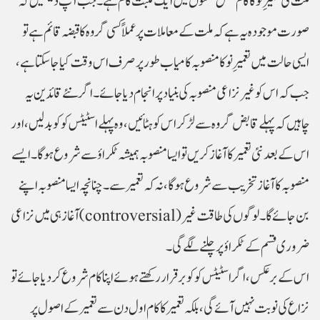
ملت کی تعمیرِ نو کا کام مکمل معنوں میں ایک مثبت کام ہے۔ جب آپ دیکھیں کہ
صورت موجودہ یہ ہے کہ ملت کے معاملات پر عملاً کسی گروہ کا قبضہ قائم ہے تو
ایسی حالت میں تعمیرِنو کا منصوبہ کامیاب طور پر صرف اس وقت کیا جاسکتا ہے،
جب کہ اس کو غیر نزاعی منصوبہ کی بنیاد پر انجام دیا جائے۔ اگر نئے قائدین یہ
چاہیں کہ پہلے قابض گروہ سےلڑ کر اس کو ہٹائیں، وہ پہلے اسٹیٹس کو کو بدلیں، اور
اس کے بعد نئی تعمیر کا آغاز کریں تو ایسا منصوبہ ہمیشہ ٹکراؤ سے شروع ہوگا۔ ایسے
منصوبہ کا آغاز تخریب سے شروع ہوگا، نہ کہ تعمیر سے۔ چنانچہ ایسا منصوبہ اپنے
آغاز ہی میں نزاعی (controversial) بن جائے گا۔ لوگوں کی طاقت غیر
ضروری قسم کے ٹکراؤ پر چلنے لگے گی۔
اس کے برعکس، اگر اسٹیٹس کو کو برقرار رکھتے ہوئے اپنا کام شروع کردیا جائے تو
نزاع کی نوبت نہیں آئے گی، بلکہ تعمیر کا کام اول دن سے تعمیر کے اصول پر