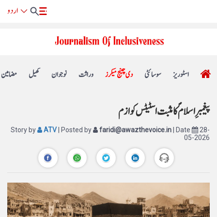
اسٹوریز
سوسائٹی
دی چینج میکرز
وراثت
نوجوان
کھیل
مضامین
پیغمبرِ اسلامؐ کا مثبت اسٹیٹس کوازم
Story by
ATV
| Posted by
faridi@awazthevoice.in
| Date
28-
05-2026