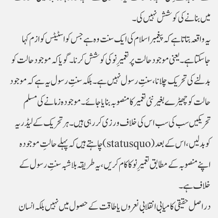
میں بنانے کی کوشش نہیں کی۔
یہ واقعہ بتاتا ہے کہ پیغمبر اسلام کی ایک سنت وہ ہے جس کو اسٹیٹس کوازم کہا
جاسکتا ہے۔ یعنی موجود حالت پر تعمیرِ نو کی کوشش کرنا۔ گویا کہ موجود حالت کو
بدلنے کی تحریک چلانا، سنتِ رسول نہیں ہے۔ بلکہ سنتِ رسول یہ ہے کہ موجود
حالت کو چھیڑے بغیر نئی تعمیر کا منصوبہ بنایا جائے۔ موجودہ زمانے کی مسلم
تحریکیں سب کی سب اس کی خلاف ورزی کر رہی ہیں۔ ہر تحریک کے لیڈر یہ
چاہتے ہیں کہ پہلے حالتِ موجودہ (statusquo) کو بدلیں ، اس کے بعد
اپنے منصوبہ کے مطابق تعمیرِ نو کا کام کریں، یہ طریقہ بلاشبہ سنتِ رسول کے
خلاف ہے۔