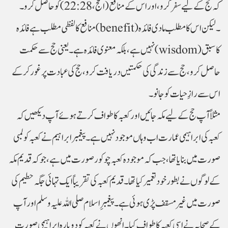
کہ حج کے لیے سفر کرو، اور اس کے منافع (الحج، 22:28) کو حاصل کرو۔
منافع کا لفظی مطلب ہے فائدہ (benefit)۔ لیکن اس کا مطلب مادی فائدہ
نہیں ہے، بلکہ معنوی فائدہ ہے۔ یعنی حج سے حکمت (wisdom) کا سبق
حاصل کرو، حج سے زندگی کی حکمتیں دریافت کرو، حج کی عبادت پر غور کرکے
اس سے رازِ حیات کو جانو۔
مثلاً آپ حج کے لیے مکہ جائیں اور کعبہ کا طواف کرتے ہوئے آپ دیکھیں کہ
کعبہ کی ابراہیمی عمارت اب وہاں موجود نہیں ہے۔ پیغمبر ابراہیم نے کعبہ کو لمبی
صورت میں بنایا تھا، جب کہ موجودہ کعبہ چوکور صورت میں ہے، جو کہ قدیم مکہ
کے لوگوں نے بطور خود تعمیر کیا تھا۔ قدیم کعبہ کی تقریباً ایک تہائی جگہ حطیم کی
صورت میں غیر مسقف پڑی ہوئی ہے۔ پیغمبرِ اسلام صلی اللہ علیہ وسلم اور آپ
کے صحابہ نے اِسی کعبہ کا طواف کیا۔ انھوں نے کعبہ کو دوبارہ ابراہیمی صورت