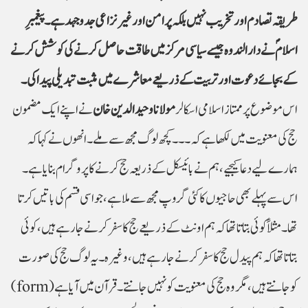
طریقہ تصادم اور تخریب نہیں بلکہ پرامن اور غیر نزاعی جدوجہد ہے۔ پیغمبرِ
اسلامؐ نے دارالندوہ جیسے سیاسی مرکز میں طاقت حاصل کرنے کی کوشش کرنے
اس موضوع پر ممتاز اسلامی اسکالر
مولانا وحید الدین خان
نے اپنے ایک مضمون
حج کی معنویت میں لکھا ہے کہ ۔۔۔ کچھ لوگ مجھ سے ملے۔ انھوں نے کہا کہ
ہمارے لیے دعا کیجیے، ہم نے بائیسکل کے ذریعہ حج کرنے کا پروگرام بنایا ہے۔
اس سے پہلے بھی حاجیوں کاکئی گروپ مجھ سےملا ہے، جو اسی قسم کی باتیں کرتا
تھا۔ مثلاً کوئی بتاتا تھاکہ ہم اونٹ کے ذریعے حج کا سفر کرنے جارہے ہیں، کوئی
بتاتا تھا کہ ہم پیدل حج کا سفر کرنے جارہے ہیں، وغیرہ۔ یہ لوگ حج کی صورت
(form) کو جانتے ہیں، مگر وہ حج کی معنویت کو نہیں جانتے۔ قرآن میں آیا ہے