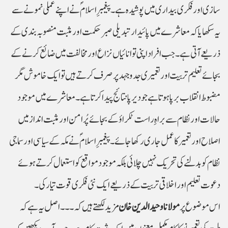
سازی اور فکری بیداری میں پوشیدہ ہے۔ پیغمبرِ اسلامؐ نے اپنے عملی نمونے سے
یہ سکھایا کہ معاشرے میں پائیدار تبدیلی صبر حکمت اور مثبت منصوبہ بندی کے
ذریعے آتی ہے۔ جب افراد اپنی توانائیاں نزاع اور مخالفت میں ضائع کرنے کے
بجائے تعلیم تربیت اور تعمیری جدوجہد پر صرف کرتے ہیں تو ایک خاموش مگر
مضبوط انقلاب برپا ہوتا ہے جو دیرپا نتائج پیدا کرتا ہے۔ معاشرے میں موجود
حالات اور نظام سے براہِ راست ٹکراؤ کے بجائے پُرامن اور مثبت انداز میں
اصلاح اور تعمیر کا عمل جاری رکھا جائے۔ پیغمبرِ اسلامؐ نے مکہ کے سیاسی اور سماجی
نظام کو بدلنے کی تحریک نہیں چلائی بلکہ موجود مواقع کو استعمال کرتے ہوئے
دعوت تعلیم اور اخلاقی تربیت کے ذریعے ایک نئی فکری قوت تیار کی۔
اس موضوع پر
مولانا وحید الدین خان
مزید لکھتے ہیں کہ ۔۔۔ اصل یہ ہے کہ