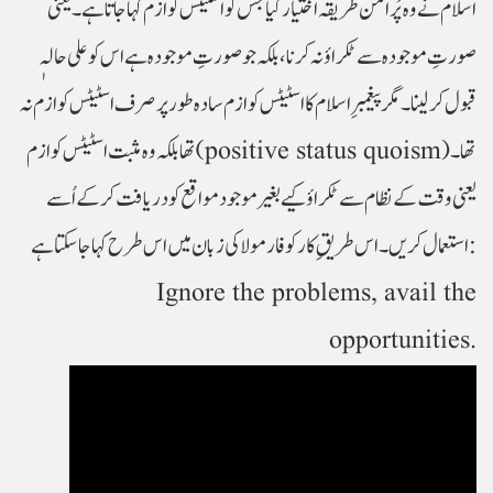
اسلام نے وہ پُر امن طریقہ اختیار کیا جس کو اسٹیٹس کوازم کہا جاتا ہے۔ یعنی
صورتِ موجودہ سے ٹکراؤ نہ کرنا، بلکہ جو صورتِ موجودہ ہے اس کو علی حالہٖ
قبول کرلینا۔ مگر پیغمبرِ اسلام کا اسٹیٹس کوازم سادہ طورپر صرف اسٹیٹس کوازم نہ
تھا بلکہ وہ مثبت اسٹیٹس کوازم (positive status quoism) تھا۔
یعنی وقت کے نظام سے ٹکراؤ کیے بغیر موجود مواقع کو دریافت کرکے اُسے
استعمال کریں ۔ اس طریقِ کار کو فارمولا کی زبان میں اس طرح کہاجاسکتا ہے:
Ignore the problems, avail the
opportunities.