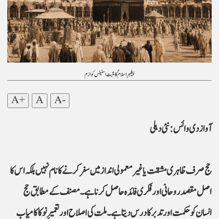
پیغمبرِ اسلامؐ کا مثبت اسٹیٹس کوازم
A+
A
A-
اصل مقصد روحانی اور فکری فائدہ حاصل کرنا ہے۔ مصنف کے مطابق حج
انسان کو حکمت اور تدبر کا درس دیتا ہے۔ ملت کی اصلاح اور تعمیرِ نو کا کامیاب