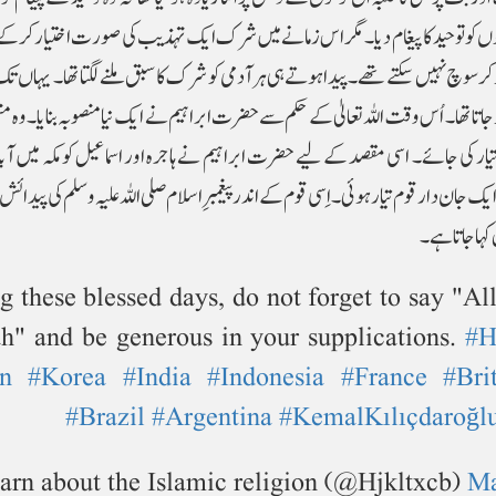
کو توحید کا پیغام دیا۔ مگر اس زمانے میں شرک ایک تہذیب کی صورت اختیار کرکے
 سوچ نہیں سکتے تھے۔ پیدا ہوتے ہی ہر آدمی کو شرک کا سبق ملنے لگتا تھا۔ یہاں تک
ھا۔ اُس وقت اللہ تعالیٰ کے حکم سے حضرت ابراہیم نے ایک نیا منصوبہ بنایا۔ وہ منصو
یار کی جائے۔ اسی مقصد کے لیے حضرت ابراہیم نے ہاجرہ اور اسماعیل کو مکہ میں آبا
ان دار قوم تیارہو ئی۔ اِسی قوم کے اندر پیغمبر ِ اسلام صلی اللہ علیہ وسلم کی پیدائش
کہا جاتا ہے۔
uring these blessed days, do not forget to say "
lah" and be generous in your supplications.
#H
n
#Korea
#India
#Indonesia
#France
#Bri
#Brazil
#Argentina
#KemalKılıçdaroğl
rn about the Islamic religion (@Hjkltxcb)
Ma