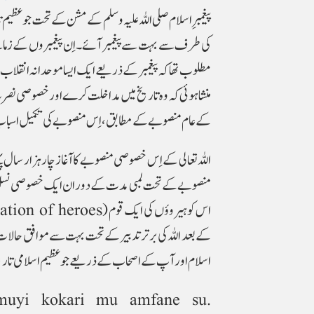
پیغمبر ِ اسلام صلی اللہ علیہ وسلم کے مشن کے تحت جو عظیم ت
کی طرف سے بہت سے پیغمبر آئے۔ اِن پیغمبروں کے زمانے میں ت
مطلوب تھا کہ پیغمبر کے ذریعے ایک ایسا موحدانہ انقلاب برپ
منشا ہوئی کہ وہ تاریخ میں مداخلت کرے اور خصوصی نصرت
کے عام منصوبے کے مطابق، اِس منصوبے کی تکمیل اسباب کی 
اللہ تعالی کے اِس خصوصی منصوبے کا آغاز چار ہزار س
منصوبے کے تحت لمبی مدت کے دوران ایک خصوصی نسل تیار 
کے بعد اللہ کی برتر تدبیر کے تحت بہت سے موافق حالات ظہو
اسلام اور آپ کے اصحاب کے ذریعے جو عظیم اسلامی تاریخ بنی
muyi kokari mu amfane su.