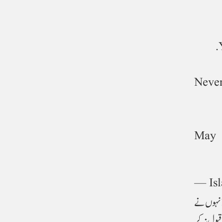
Never
May
— Isl
کر اُن کی وفات ہوئی۔ اُنہوں نے
قبول نہ کر