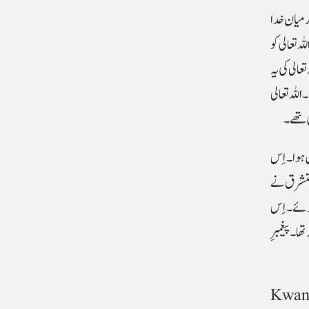
درمیان خدا
ہ تعالی کو
عالی کی یہ
للہ تعالی
ی تھے۔
 ہوا۔ اِس
مستشرق نے
ب پیداہوئے۔ اِس
۔ پیغمبر ِ
Kwan