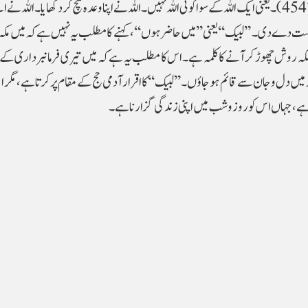
عَبْدَہُ، وَہَزَمَ الْأَحْزَابَ وَحْدَہُ( سنن أبی داؤد،حدیث نمبر 4547)۔ یعنی ایک اللہ کے سوا کوئی اللہ نہیں۔ اللہ نے اپنا وعدہ سچ کر دکھایا
 شکست دے دی۔ ’’لبیک‘‘ یعنی ’’میں حاضر ہوں‘‘، کہنے کامطلب یہ نہیں ہے کہ میں مکہ
لکہ روش چھوڑ کر آنے کا کلمہ ہے۔ اس کا مطلب یہ ہے کہ میں تیری فرمانبرداری کے
ں دل و جان سے قائم ہوجاؤں۔’’لبیک‘‘کا اقرار آدمی حج کے مقام پر کرتا ہے، مگر ا 
ہے، جہاں اس کو روز وشب میں اپنی زندگی گزارنا ہے۔