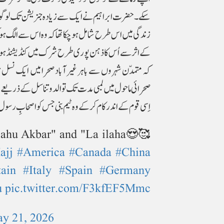
سکے۔ حضرت ابراہیم نے ایک سے زیادہ جنریشن تک لوگوں 
زندگی میں اس طرح شامل ہوچکا تھا کہ وہ اس سے الگ ہو کر
کے اثر سے اُس کا ذہن پوری طرح شرک میں کنڈیشنڈ ہوجاتا ت
کہ متمدّن شہروں سے باہر غیر آباد صحرا میں ایک نسل ت
صحرائی ماحول میں لمبی مدت تک توالد وتناسل کے ذریعے ایک ج
اِسی قوم کے اندر کام کرکے وہ ٹیم بنی جس کو اصحابِ رسول 
Allahu Akbar" and "La ilaha
ajj
#America
#Canada
#China
tain
#Italy
#Spain
#Germany
u
pic.twitter.com/F3kfEF5Mmc
y 21, 2026