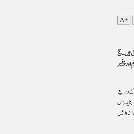
A+
ی ہیں۔ حج
غمبر ابراہیم اور پیغمبر
ں کے ذریعے
نایا۔ اِس
الفاظ میں