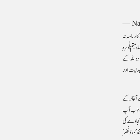
— Na
کارنامہ نہ
تِمُّ نُورِہِ
رِکُونَ(61:8-9)۔ یعنی یہ لوگ چاہتے ہیں کہ وہ اللہ کے
 ہدایت اور
ے آغاز کے
وقت جب آپ
 کجاوے کی
، وَنَصَرَ