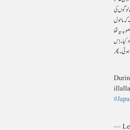
 لوگوں کی
 کہ ماحول
بہ یہ تھا
د کیا۔اِس
 ہوئی۔ پھر
🥰😍D
illal
#Japa
— Lea