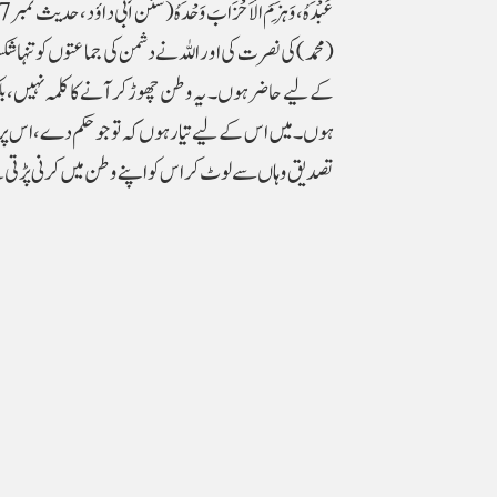
(محمد) کی نصرت کی اور اللہ نے دشمن کی جماعتوں کو تنہا
کے لیے حاضر ہوں۔ یہ وطن چھوڑ کر آنے کا کلمہ نہیں، ب
ہوں۔ میں اس کے لیے تیار ہوں کہ تو جو حکم دے، اس پر می
تصدیق وہاں سے لوٹ کر اس کو اپنے وطن میں کرنی پڑتی 