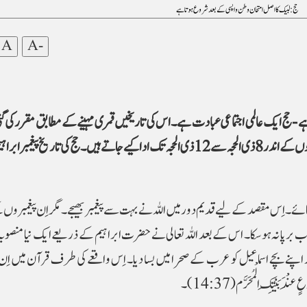
حج : لبیک کا اصل امتحان وطن واپسی کے بعد شروع ہوتا ہے
A
A-
 - حج ایک عالمی اجتماعی عبادت ہے۔ اس کی تاریخیں قمری مہینے کے مطابق مقرر کی گئ
کے مراسم مکہ اور اس کے آس پاس کے مقامات پر پانچ دنوں کے اندر 8 ذی الحجہ سے 12 ذی الحجہ تک ادا کیے جاتے ہیں۔حج کی تاریخ پی
 کیا جائے۔ اِس مقصد کے لیے قدیم دور میں اللہ نے بہت سے پیغمبر بھیجے۔ مگر اِن پیغمبرو
ب برپا نہ ہوسکا۔ اس کے بعد اللہ تعالی نے حضرت ابراہیم کے ذریعے ایک نیا منصوبہ ب
پنے بچے اسماعیل کو عرب کے صحرا میں بسا دیا۔ اِس واقعے کی طرف قرآن میں اِن 
ِنْدَ بَیْتِکَ الْمُحَرَّم(14:37)۔