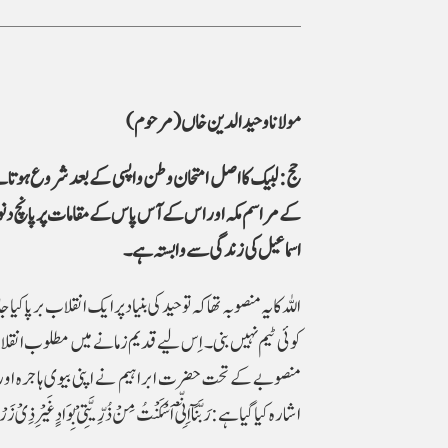
مولانا وحید الدین خاں (مرحوم)
حج : لبیک کا اصل امتحان وطن واپسی کے بعد شروع ہوتا ہے
اسماعیل کی زندگی سے وابستہ ہے۔
اللہ کا یہ منصوبہ تھاکہ توحید کی بنیاد پر ایک انقلاب برپا
کوئی ٹیم نہیں بنی۔ اِس لیے قدیم زمانے میں مطلوب انقلا
منصوبے کے تحت حضرت ابراہیم نے اپنی بیوی ہاجرہ اور ا
اشارہ کیاگیاہے: رَبَّنَآ اِنِّىْٓ اَسْکَنْتُ مِنْ ذُرِّیَّتِیْ بِوَادٍ غَیْرِ ذِیْ زَرْعٍ ع