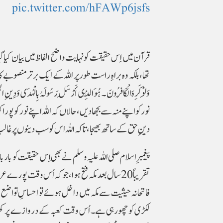
pic.twitter.com/hFAWp6jsfs
قرآن میں اِس حقیقت کو نہایت واضح الفاظ میں بیان کیا گیا ہ
تھا، بلکہ وہ براہِ راست طورپر اللہ کے ایک برتر منصوبے کا نتیجہ تھا۔ اِس
نور کو اپنے منہ سے بجھا دیں، حالاں کہ اللہ اپنے نور کو پو
دینِ حق کے ساتھ بھیجا، تاکہ اللہ اس کو سب دینوں پر غالب
پیغمبرِ اسلام صلی اللہ علیہ وسلم نے بھی اِس حقیقت کو با
تقریباً 20 سال بعد مکہ فتح ہوا، جو کہ اُس وقت 
فاتحانہ حیثیت سے مکہ میں داخل ہوئے تو احساسِ تواضع
لکڑی کو چھورہی ہے۔ اُس وقت کعبہ کے دروازے پر کھڑے ہو کر آپ