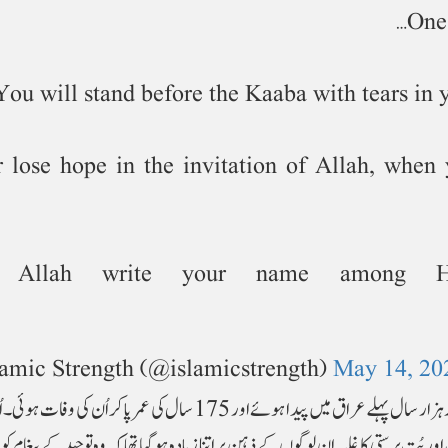
One 
You will stand before the Kaaba with tears in y
 lose hope in the invitation of Allah, when
 Allah write your name among His
amic Strength (@islamicstrength)
May 14, 20
ہاجرہ کے شوہر حضرت ابراہیم بن آزر تقریباً ساڑھے چار ہزار سال پہلے عراق میں پیدا ہوئے اور 175 سال کی عمر پا 
ت پرستی کا غلبہ ان لوگوں کے ذہن پر اتنا زیادہ ہوگیا تھا کہ وہ توحید کے پیغام کو 