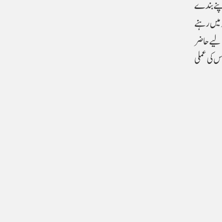
۔ اللہ نے اپنے بندے
 میں رہنے
 لیے حاضر
س کی عملی