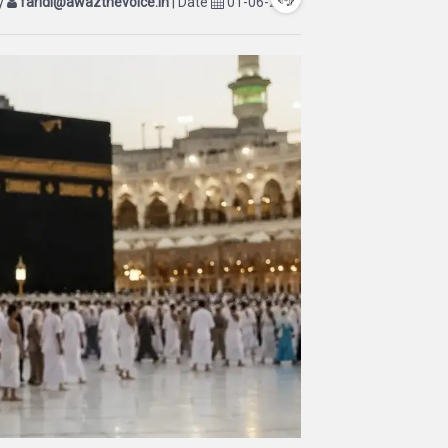
by
faridi@awazthevoice.in
| Date
01-06-2026