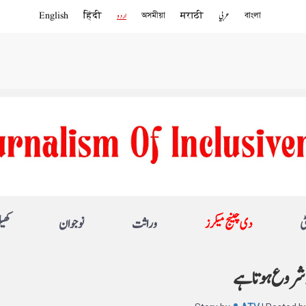
বাংলা
عربي
मराठी
অসমীয়া
اردو
हिंदी
English
ی
دی چینج میکرز
وراثت
نوجوان
کھی
 شروع ہوتا ہے