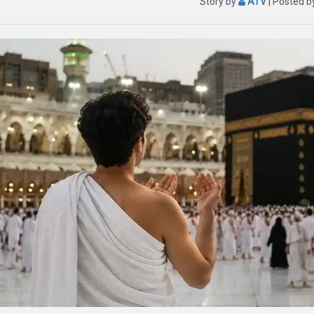
Story by
ATV
| Posted 