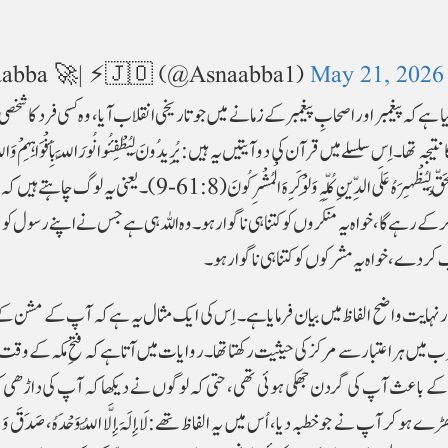
abba 🚀| ⚡🇯🇴 (@Asnaabba1)
May 21, 2026
ے کہ پیغمبر اور اصحابِ پیغمبر کے زمانے میں جو تاریخی انقلاب آیا، وہ کسی فرد کا شخصی 
 سلسلے میں قرآن کی دو آیتیں یہ ہیں:یُرِیدُونَ لِیُطْفِئُوا نُورَ اللَّہِ بِأَفْوَاہِہِمْ وَاللَّہُ مُ
وَلَوْ کَرِہَ الْکَافِرُونَ ۔ ہُوَ الَّذِی أَرْسَلَ رَسُولَہُ بِالْہُدَى وَدِینِ الْحَقِّ لِیُظْہِرَہُ عَلَى الدِّینِ کُلِّہِ وَلَوْ کَرِہَ الْمُشْ
را کرکے رہے گا، خواہ یہ منکروں کو کتنا ہی ناگوار ہو۔وہ اللہ ہی ہے جس نے اپنے رسول کو
 کردے، خواہ یہ مشرکوں کو کتنا ہی ناگوار ہو۔
ر بار نہایت واضح الفاظ میں بیان فرمایا ہے۔ اِس کی ایک مثال یہ ہے کہ آپ کے مشن ک
پورے عرب میں ہر اعتبار سے مرکز کی حیثیت رکھتا تھا۔ روایات میں آتا ہے کہ فتحِ مکہ کے 
 کے باعث آپ کی گردن جھکی ہوئی تھی، حتی کہ لوگوں نے دیکھا کہ آپ کی داڑھی
 نے جوخطبہ دیا، اُس میں یہ الفاظ تھے:لَا إِلَہَ إِلَّا اللَّہُ وَحْدَہُ، صَدَقَ وَعْدَہُ