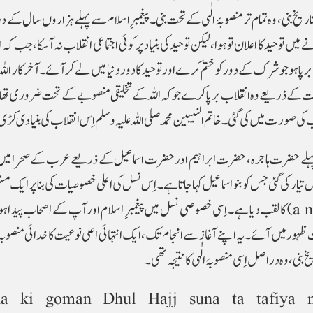
اریخ بنی، وہ تمام تر منصوبۂ الٰہی کے تحت بنی۔ پیغمبر ِ اسلام سے پہلے ہزاروں سال کے 
وحید کا اعلان توہوا، لیکن توحید کی بنیاد پر کوئی اجتماعی انقلاب نہ آسکا، جب کہ الل
ا ہو جو شرک کے دور کو ختم کرے اور توحید کا دور دنیا میں لے کر آئے۔ آخر کار اللہ ت
 کے ذریعے وہ انقلاب برپا کرے جو کہ اللہ کے تخلیقی منصوبے کے تحت ضروری تھا۔ ا
صورت میں کی گئی۔ خاتم النبیین محمد صلی اللہ علیہ وسلم اِس انقلاب کی بنیادی کڑ
ال پہلے حضرت ہاجرہ، حضرت ابراہیم اور حضرت اسماعیل کے ذریعے عرب کے صحرا میں
کی گئی جس کو بنو اسماعیل کہاجاتاہے۔ اِس نسل کی اعلی خصوصیات کی بنا پر ایک 
اس کو ہیروؤں کی ایک قوم (a nation of heroes) کا لقب دیا ہے۔ اِسی خصوصی نسل میں پیغمبر ِ اسلام اور آپ کے اصحا
ر میں آئے۔ یہ اپنے آغاز سے انجام تک، ایک انتہائی اعلی نوعیت کا خدائی منصوبہ تھا
، وہ در اصل اِسی منصوبۂ الٰہی کا نتیجہ تھی۔
a ki goman Dhul Hajj suna ta tafiya 