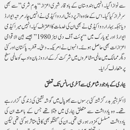
سے نوازا گیا۔ انہیں ہندوستان کے باوقار شہری اعزاز “پدم شری” سے بھی
سرفراز کیا گیا۔ اس کے علاوہ اتر پردیش اردو اکیڈمی نے انہیں چار مرتبہ ایوارڈ
دیا جبکہ بہار اردو اکیڈمی نے بھی ان کی خدمات کا اعتراف کیا۔انہیں میر اکیڈمی
ایوارڈ اور نیویارک میں “پوئٹ آف دی ایئر 1980” جیسے بین الاقوامی
اعزازات بھی حاصل ہوئے۔ انہوں نے امریکہ۔ دبئی۔ قطر۔ پاکستان اور کئی
دیگر ممالک میں عالمی مشاعروں میں شرکت کرکے اردو زبان و ادب کو عالمی سطح
پر متعارف کرایا۔
بیماری کے باوجود شاعری سے آخری سانس تک تعلق
ڈاکٹر بشیر بدر گزشتہ کئی برسوں سے بھوپال میں گوشہ نشینی کی زندگی گزار رہے
تھے۔ وہ یادداشت سے متعلق بیماری میں مبتلا تھے جس کے باعث ان کی
یادداشت مسلسل کمزور ہورہی تھی۔ ان کی گفتگو بھی کافی متاثر ہوگئی تھی لیکن