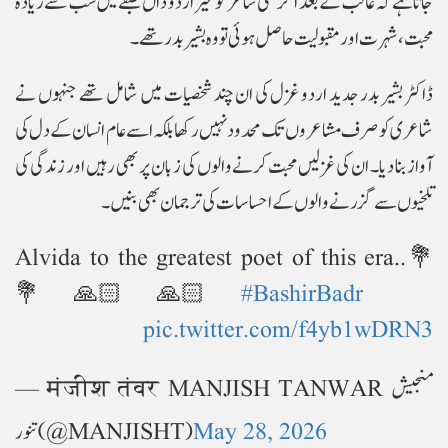
جاتا ہے کہ غالب کے بعد اگر کسی شاعر کو غیر اردو داں طبقے میں سب سے زیادہ
محبت، شہرت اور مقبولیت حاصل ہوئی تو وہ بشیر بدر تھے۔
ڈاکٹر بشیر بدر جدید اردو غزل کی ان چند شخصیات میں شامل تھے جنہوں نے
شاعری کو صرف مشاعروں تک محدود نہیں رکھا بلکہ اسے عام انسان کے دل کی
آواز بنا دیا۔ ان کی غزلیں محبت کرنے والوں کی زبان پر بھی رہیں اور زندگی کی
تلخیوں سے گزرنے والوں کے احساسات کی ترجمان بھی بنیں۔
Alvida to the greatest poet of this era..💐
💐🙏🏻🙏🏻
#BashirBadr
pic.twitter.com/f4yb1wDRN3
— मंजीश तंवर MANJISH TANWAR منجیش
May 28, 2026
تنور (@MANJISHT)