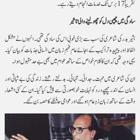
تقریباً 17 برس تک خدمات انجام دیتے رہے۔
سادگی میں چھپی دل کو چھو لینے والی تاثیر
بشیر بدر کی شاعری کی سب سے بڑی خوبی اس کی سادگی تھی۔ انہوں نے مشکل
الفاظ اور پیچیدہ تراکیب کے بجائے عام فہم زبان میں انسانی جذبات کو بیان کیا۔
یہی وجہ تھی کہ ان کا کلام خواص کے ساتھ عوام میں بھی بے حد مقبول ہوا۔
ان کی شاعری میں محبت۔ جدائی۔ تنہائی۔ بدلتے رشتے۔ زندگی کی بے ثباتی اور
انسان کے اندر چھپے درد کو نہایت خوبصورتی سے پیش کیا گیا۔ ان کے کئی اشعار
وقت کے ساتھ زبان زدِ عام ہوگئے اور عوامی حافظے کا حصہ بن گئے۔