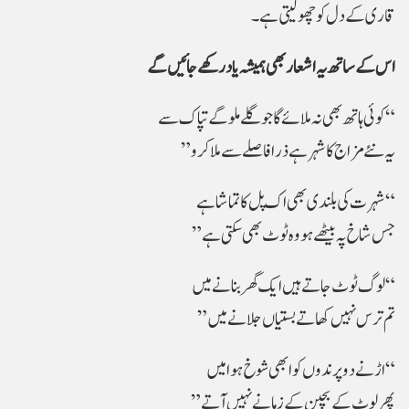
قاری کے دل کو چھو لیتی ہے۔
اس کے ساتھ یہ اشعار بھی ہمیشہ یاد رکھے جائیں گے
“کوئی ہاتھ بھی نہ ملائے گا جو گلے ملو گے تپاک سے
یہ نئے مزاج کا شہر ہے ذرا فاصلے سے ملا کرو”
“شہرت کی بلندی بھی اک پل کا تماشا ہے
جس شاخ پہ بیٹھے ہو وہ ٹوٹ بھی سکتی ہے”
“لوگ ٹوٹ جاتے ہیں ایک گھر بنانے میں
تم ترس نہیں کھاتے بستیاں جلانے میں”
“اڑنے دو پرندوں کو ابھی شوخ ہوا میں
پھر لوٹ کے بچپن کے زمانے نہیں آتے”