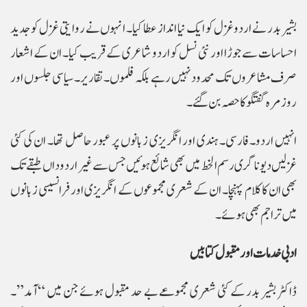
بشیر بدر نے اردو غزل کو ایک نیا انداز عطا کیا۔ انہوں نے روایتی غزل کو جدید
احساسات سے جوڑا اور نئی نسل کو اردو شاعری کے قریب کیا۔ ان کے اشعار
صرف مشاعروں تک محدود نہیں رہے بلکہ فلموں۔ تقاریر۔ سیاسی جلسوں اور
روزمرہ گفتگو کا حصہ بن گئے۔
انہیں اردو۔ فارسی۔ ہندی اور انگریزی زبانوں پر عبور حاصل تھا۔ ان کی کئی
غزلیں دیوناگری رسم الخط میں بھی شائع ہوئیں جس سے غیر اردو داں طبقے تک
بھی ان کا کلام پہنچا۔ ان کے شعری مجموعوں کے انگریزی اور فرانسیسی زبانوں
میں تراجم بھی ہوئے۔
ادبی خدمات اور مقبول کتابیں
ڈاکٹر بشیر بدر کے کئی شعری مجموعے بے حد مقبول ہوئے جن میں “آمد”۔