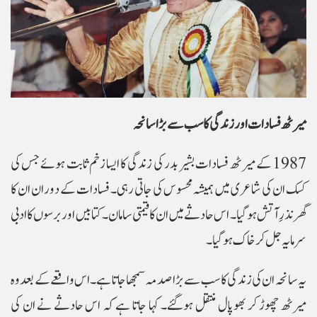
میرٹھ فسادات اور زندگی کا سب سے بڑا سانحہ
1987 کے میرٹھ فسادات بشیر بدر کی زندگی کا ایسا زخم ثابت ہوئے جس کی
کسک ان کی شاعری میں ہمیشہ محسوس کی جاتی رہی۔ فسادات کے دوران ان کا
گھر نذرِ آتش ہوگیا۔ اس حادثے میں ان کا قیمتی سامان۔ کتابیں اور برسوں کا ادبی
سرمایہ جل کر خاک ہوگیا۔
یہ سانحہ ان کی زندگی کا سب سے بڑا صدمہ سمجھا جاتا ہے۔ اس واقعے کے بعد وہ
میرٹھ چھوڑ کر بھوپال منتقل ہوگئے۔ کہا جاتا ہے کہ اس حادثے نے ان کی