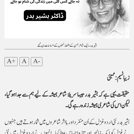
بشیر بدر۔ ایک شاعر جسن کے اشعار نسلوں کے احساسات بن گئے
A+
A
A-
زیبا نسیم : ممبئی
حقیقت یہی ہے کہ بشیر بدر جیسا سریلا شاعر ہمیشہ کے لیے ہم سے جدا ہوگیا،
لیکن اس کی شاعری ہمیشہ زندہ رہے گی۔
بشیر بدر نئی اردو غزل کے اُن منفرد اور بااثر شاعروں میں شمار ہوتے ہیں جنہوں
نے غزل کو ایک نیا لہجہ اور تازہ احساس عطا کیا۔ انہوں نے اردو غزل میں نئی