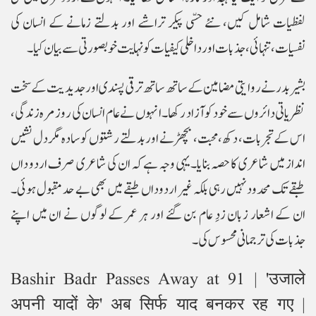
لفظیات شامل کیں، نئے حسّی پیکر تراشے اور بدلتے زمانے کے انسان کی
نفسیات، تنہائی، جذبات اور داخلی کیفیات کو نہایت خوبصورتی سے بیان کیا۔
بشیر بدر نے روایتی مضامین کے ساتھ ساتھ ترقی پسندی اور جدیدیت کے سخت
نظریاتی دائروں سے خود کو آزاد رکھا۔ انہوں نے عام انسان کی روزمرہ زندگی،
اس کے تجربات، دکھ، محبت، بچھڑنے اور بدلتے رشتوں کو سادہ مگر دل نشیں
انداز میں شاعری کا حصہ بنایا۔یہی وجہ ہے کہ ان کی شاعری صرف اردو داں
طبقے تک محدود نہیں رہی بلکہ غیر اردو داں طبقے میں بھی بے حد مقبول ہوئی۔
ان کے اشعار زبان زدِ عام بن گئے اور ہر عمر کے لوگوں نے ان میں اپنے
جذبات کی ترجمانی محسوس کی۔
Bashir Badr Passes Away at 91 | 'उजाले
अपनी यादों के' अब सिर्फ याद बनकर रह गए |