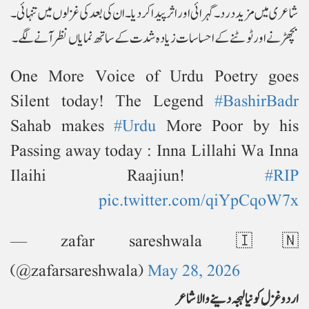
شاعری میں مزید درد۔ گہرائی اور اثر پیدا کردیا۔ ان کی بعد کی غزلوں میں تنہائی۔
بچھڑنے اور ٹوٹنے کے احساسات زیادہ شدت کے ساتھ نمایاں نظر آنے لگے۔
One More Voice of Urdu Poetry goes
Silent today! The Legend
#BashirBadr
Sahab makes
#Urdu
More Poor by his
Passing away today : Inna Lillahi Wa Inna
Ilaihi Raajiun!
#RIP
pic.twitter.com/qiYpCqoW7x
— zafar sareshwala 🇮🇳
(@zafarsareshwala)
May 28, 2026
اردو غزل کو نیا لہجہ دینے والا شاعر