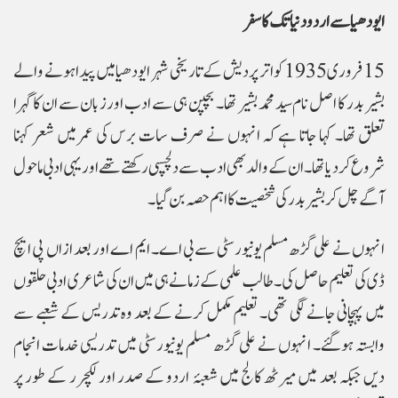
ایودھیا سے اردو دنیا تک کا سفر
15 فروری 1935 کو اتر پردیش کے تاریخی شہر ایودھیا میں پیدا ہونے والے
بشیر بدر کا اصل نام سید محمد بشیر تھا۔ بچپن ہی سے ادب اور زبان سے ان کا گہرا
تعلق تھا۔ کہا جاتا ہے کہ انہوں نے صرف سات برس کی عمر میں شعر کہنا
شروع کردیا تھا۔ ان کے والد بھی ادب سے دلچسپی رکھتے تھے اور یہی ادبی ماحول
آگے چل کر بشیر بدر کی شخصیت کا اہم حصہ بن گیا۔
انہوں نے علی گڑھ مسلم یونیورسٹی سے بی اے۔ ایم اے اور بعد ازاں پی ایچ
ڈی کی تعلیم حاصل کی۔ طالب علمی کے زمانے ہی میں ان کی شاعری ادبی حلقوں
میں پہچانی جانے لگی تھی۔ تعلیم مکمل کرنے کے بعد وہ تدریس کے شعبے سے
وابستہ ہوگئے۔ انہوں نے علی گڑھ مسلم یونیورسٹی میں تدریسی خدمات انجام
دیں جبکہ بعد میں میرٹھ کالج میں شعبۂ اردو کے صدر اور لکچرر کے طور پر