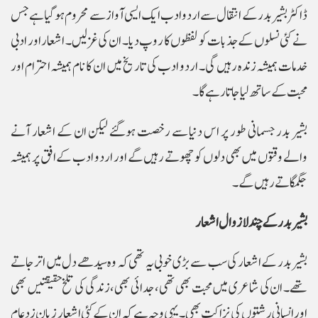
ڈاکٹر بشیر بدر کے انتقال سے اردو ادب ایک ایسی آواز سے محروم ہوگیا ہے جس
نے کئی نسلوں کے جذبات کو لفظوں کا روپ دیا۔ ان کی غزلیں۔ اشعار اور ادبی
خدمات ہمیشہ زندہ رہیں گی۔ اردو ادب کی تاریخ میں ان کا نام ہمیشہ احترام اور
محبت کے ساتھ لیا جاتا رہے گا۔
بشیر بدر جسمانی طور پر اس دنیا سے رخصت ہوگئے لیکن ان کے اشعار آنے
والے وقتوں میں بھی دلوں کو چھوتے رہیں گے اور اردو ادب کے افق پر ہمیشہ
جگمگاتے رہیں گے۔
بشیر بدر کے چند لازوال اشعار
بشیر بدر کے اشعار کی سب سے بڑی خوبی یہ تھی کہ وہ سیدھے دل میں اتر جاتے
تھے۔ ان کی شاعری میں محبت بھی تھی، جدائی بھی، زندگی کی تلخ حقیقتیں بھی
اور انسانی رشتوں کی نزاکت بھی۔ یہی وجہ ہے کہ ان کے کئی اشعار زبان زدِ عام