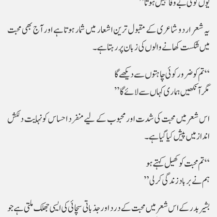
یوں کوئی بے وفا نہیں ہوتا”
یہ شعر اردو شاعری کے مقبول ترین اشعار میں شمار ہوتا ہے اور آج بھی محبت
میں شکست کھانے والوں کی زبان پر رہتا ہے۔
“تم کو ضرور کوئی چاہتوں سے دیکھے گا
مگر آنکھیں ہماری کہاں سے لائے گا”
اس شعر میں محبت کی شدت اور محبوب کے لیے منفرد احساس کو نہایت دلکش
انداز میں پیش کیا گیا ہے۔
“تم محبت کو کھیل کہتے ہو
ہم نے برباد زندگی کر لی”
بشیر بدر کے اس شعر میں محبت کے درد اور جذباتی سچائی کی ایسی جھلک ملتی ہے جو