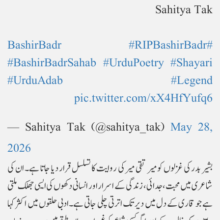
Sahitya Tak
#RIPBashirBadr
#BashirBadr
#BashirBadrSahab
#UrduPoetry
#Shayari
#UrduAdab
#Legend
pic.twitter.com/xX4HfYufq6
— Sahitya Tak (@sahitya_tak)
May 28,
2026
بشیر بدر کی غزلوں کو میر تقی میر کی روایت کا تسلسل قرار دیا جاتا ہے۔ ان کی
شاعری میں محبت، جدائی، زندگی کے اسرار اور انسانی دکھوں کی ایسی جھلک ملتی
ہے جو قاری کے دل میں دیر تک اترتی چلی جاتی ہے۔ادبی حلقوں میں اکثر کہا