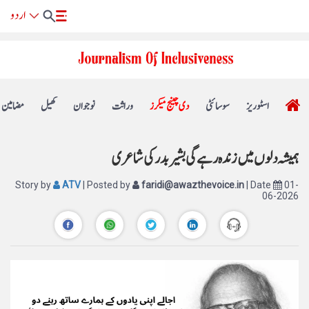
اسٹوریز
سوسائٹی
دی چینج میکرز
وراثت
نوجوان
کھیل
مضامین
ہمیشہ دلوں میں زندہ رہے گی بشیر بدر کی شاعری
Story by
ATV
| Posted by
faridi@awazthevoice.in
| Date
01-
06-2026