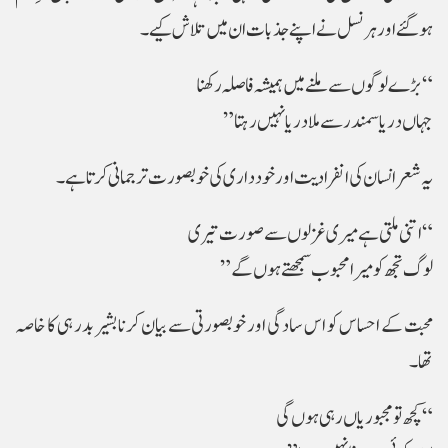
ہوگئے اور ہر نسل نے اپنے جذبات ان میں تلاش کیے۔
“بڑے لوگوں سے ملنے میں ہمیشہ فاصلہ رکھنا
جہاں دریا سمندر سے ملا دریا نہیں رہتا”
یہ شعر انسان کی انفرادیت اور خودداری کی خوبصورت ترجمانی کرتا ہے۔
“اتنی ملتی ہے میری غزلوں سے صورت تیری
لوگ تجھ کو میرا محبوب سمجھتے ہوں گے”
محبت کے احساس کو اس سادگی اور خوبصورتی سے بیان کرنا بشیر بدر ہی کا خاصہ
تھا۔
“کچھ تو مجبوریاں رہی ہوں گی