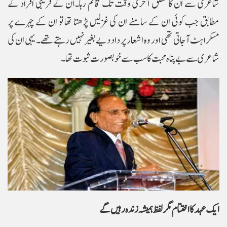
شاعری سے ان کا تعلق آخری وقت تک قائم رہا۔ان کے قریبی افراد کے
مطابق جب کوئی ان کے سامنے ان کی غزلیں پڑھتا تھا تو ان کے چہرے پر
مسکراہٹ آجاتی تھی اور وہ اشعار پر داد دیے بغیر نہیں رہتے تھے۔ یہی ان کی
شاعری سے بے پناہ محبت کا سب سے خوبصورت ثبوت تھا۔
ایک عہد کا اختتام مگر لفظ ہمیشہ زندہ رہیں گے