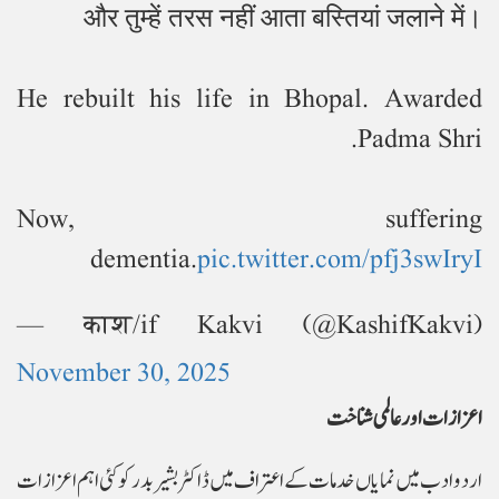
और तुम्हें तरस नहीं आता बस्तियां जलाने में।
He rebuilt his life in Bhopal. Awarded
Padma Shri.
Now, suffering
dementia.
pic.twitter.com/pfj3swIryI
— काश/if Kakvi (@KashifKakvi)
November 30, 2025
اعزازات اور عالمی شناخت
اردو ادب میں نمایاں خدمات کے اعتراف میں ڈاکٹر بشیر بدر کو کئی اہم اعزازات