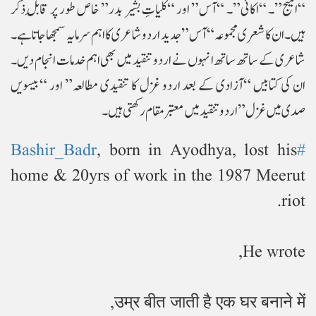
“امیج”۔ “اکائی”۔ “آس” اور “کلیاتِ بشیر بدر” خاص طور پر قابلِ ذکر
ہیں۔ ان کا شعری مجموعہ “آس” جدید اردو شاعری کا اہم سرمایہ سمجھا جاتا ہے۔
شاعری کے ساتھ ساتھ انہوں نے اردو تنقید میں بھی اہم خدمات انجام دیں۔
ان کی کتابیں “آزادی کے بعد اردو غزل کا تنقیدی مطالعہ” اور “بیسویں
صدی میں غزل” اردو تنقید میں معتبر مقام رکھتی ہیں۔
, born in Ayodhya, lost his
#Bashir_Badr
home & 20yrs of work in the 1987 Meerut
riot.
He wrote,
उम्र बीत जाती है एक घर बनाने में,