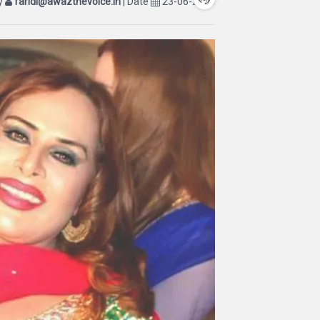
by
faridi@awazthevoice.in
| Date
23-06-2025