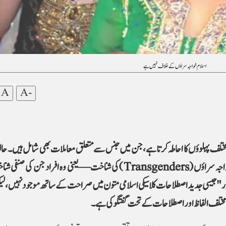
اسلام خواجہ سراؤں کے خلاف نہیں ہے
A
A-
مختلف پہلوؤں کا احاطہ کرتا ہے، جن میں جنس سے متعلق معاملات بھی شامل ہیں۔ حالی
میں جس سوال نے خاص اہمیت حاصل کی ہے وہ ہے خواجہ سراؤں (Transgenders) کی شناخت—یعنی وہ افراد ج
 جیسی جدید اصطلاحات کلاسیکی اسلامی متون میں صراحت کے ساتھ موجود نہیں، لی
مختلف الفاظ اور اصطلاحات کے تحت گفتگو کی ہے۔