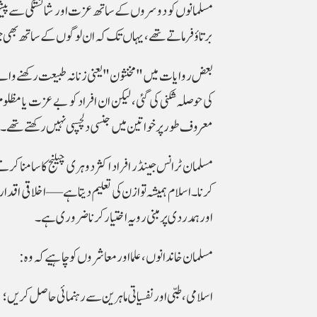
مسلمانوں کو دوسروں کے ساتھ عزت اور شائستگی سے پ
برتاؤ فرماتے تھے، یہاں تک کہ ان لوگوں کے ساتھ بھی جو
بعض روایات میں "مخنثون" یعنی زنانہ طبیعت رکھنے والے 
کی حوصلہ شکنی کی گئی، لیکن ان افراد کو بے عزت یا مظل
معروف طور پر خواتین میں جنسی دلچسپی نہیں رکھتے تھے۔
مسلمان ٹرانس جینڈر افراد اکثر دوہری چیلنج کا سامنا کرت
کرنا۔ اسلام ہمیشہ توازن کی تعلیم دیتا ہے—اخلاقی اقدار
اور ہمدردی پر مبنی رویہ اختیار کرنا ضروری ہے۔
مسلمان خاندانوں، علما اور معاشروں کو چاہیے کہ وہ:
اسلامی، طبی اور نفسیاتی ماہرین سے رہنمائی حاصل کریں؛