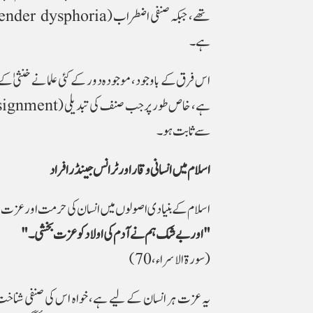
ہے۔
اس فرق کے باوجود، موجودہ دور کے کئی علما نے خنثیٰ ک
سے ثابت ہو۔
اسلام میں انسانی وقار اور ٹرانس جینڈر افراد
اسلام کے بنیادی اصولوں میں انسان کی حرمت اور عزت شامل
"اور بے شک ہم نے آدم کی اولاد کو عزت بخشی۔"
(سورۃ الاسراء، 70)
یہ عزت ہر انسان کے لیے ہے، خواہ اس کی صنفی شناخت 