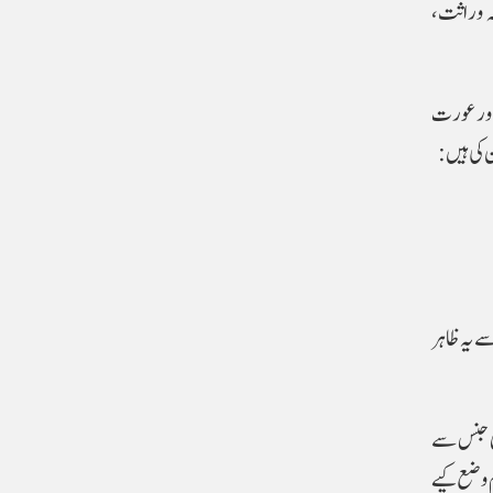
کہ وراثت،
 اور عورت
کی ہیں:
ے یہ ظاہر
شی جنس سے
inters) افراد کے حوالے سے احکام وضع کیے