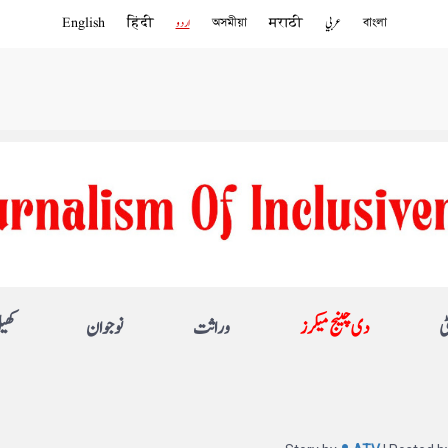
বাংলা
عربي
मराठी
অসমীয়া
اردو
हिंदी
English
ی
دی چینج میکرز
وراثت
نوجوان
کھی