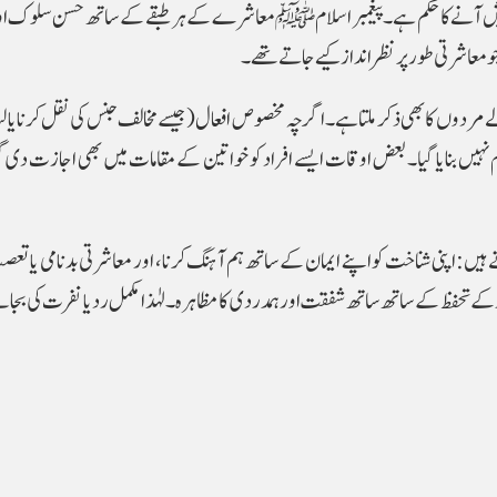
یش آنے کا حکم ہے۔ پیغمبر اسلام ﷺ معاشرے کے ہر طبقے کے ساتھ حسن سلوک او
 معاشرتی طور پر نظر انداز کیے جاتے تھے۔
مردوں کا بھی ذکر ملتا ہے۔ اگرچہ مخصوص افعال (جیسے مخالف جنس کی نقل کرنا یا لب
وم نہیں بنایا گیا۔ بعض اوقات ایسے افراد کو خواتین کے مقامات میں بھی اجازت دی 
ے ہیں: اپنی شناخت کو اپنے ایمان کے ساتھ ہم آہنگ کرنا، اور معاشرتی بدنامی یا تعصب
 کے تحفظ کے ساتھ ساتھ شفقت اور ہمدردی کا مظاہرہ۔ لہٰذا مکمل رد یا نفرت کی بجائے