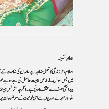
ایمان سکینہ
اسلام، جو زندگی کا مکمل ضابطہ ہے، انسان کی شناخت کے 
پیدائشی صنف سے مختلف ہوتی ہے۔ اگرچہ "ٹرانس جینڈر"
علما اور فقہا نے صدیوں سے اسی نوعیت کے موضوعات پر 