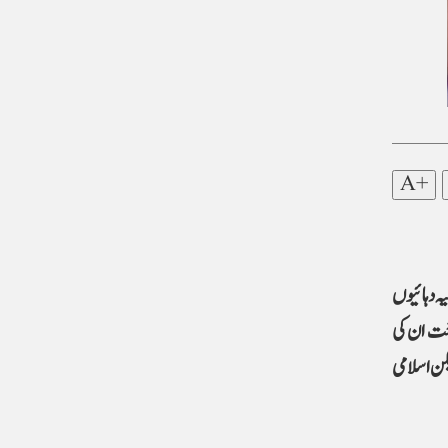
A+
ہ دہائیوں
ن کی صنفی شناخت ان کی
کن اسلامی