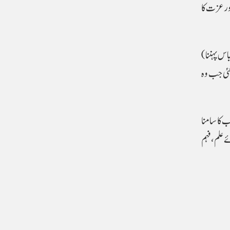
ر عزت کا
اس پہننا)
گئی جب وہ
 کا سامنا
 علم، فہم