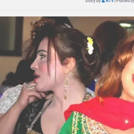
Story by
ATV
| Posted 