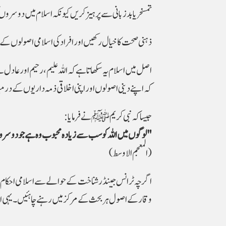
تمسخر یا بدزبانی سے پرہیز کریں کیونکہ اسلام میں دوسروں 
ذہنی صحت کا خیال رکھیں اور افراد کی اسلامی اصولوں کے 
اصل میں اسلام یہ سکھاتا ہے کہ اللہ علیم، رحیم اور عادل
کہ اپنے دینی اصولوں اور اپنی اخلاقی ذمہ داریوں کے درمی
جیسا کہ نبی کریم ﷺ نے فرمایا:
"لوگوں میں اللہ کو سب سے زیادہ محبوب وہ ہے جو دوسروں کے لیے سب سے زیادہ فائدہ مند ہو۔"
(المعجم الاوسط)
اگرچہ ٹرانس جینڈر شناخت کے حوالے سے اسلامی احکام میں
وقار کے اصول ہر بحث کے مرکز میں رہنے چاہئیں۔ یہی