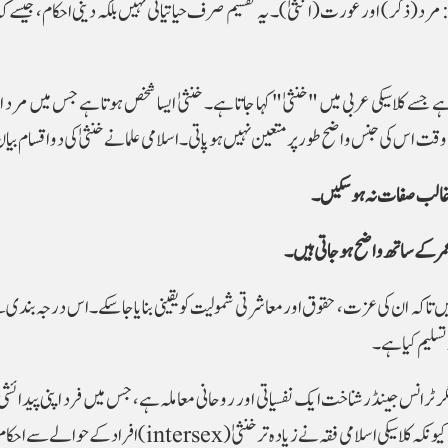
ے: مرد (ذکر) اور عورت (انثیٰ)۔ یہ تقسیم صرف حیاتیاتی نہیں بلکہ دینی احکام، جیسے 
ہے جسے کلاسیکی عربی میں "خنثیٰ" کہا جاتا ہے۔ خنثیٰ ایسا شخص ہوتا ہے جس میں مرد
 اس کی جنس واضح طور پر متعین نہیں ہو پاتی۔ اسلامی علما نے خنثیٰ کی دو اقسام بیان 
مر کے ساتھ واضح ہو جاتی ہیں۔
ں تاکہ ان کی عزت، حقوق اور معاشرتی شمولیت کو یقینی بنایا جا سکے۔ اس درجہ بندی س
تسلیم کیا ہے۔
مگر ٹرانس جینڈر شناخت ایک نفسیاتی اور روحانی معاملہ ہے، جس میں فرد اپنی پیدائ
مختلف صنف سے وابستگی محسوس کرتا ہے۔ یہ فرق اہم ہے کیونکہ کلاسیکی اسلامی فقہ نے زیادہ تر خنثیٰ (ex