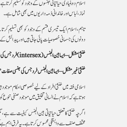
اسلام دو بنیادی حیاتیاتی جنسوں کے وجود کو تسلیم کرتا ہ
نماز، لباس اور خاندانی ذمہ داریوں میں بھی شامل ہے۔
تاہم، اسلام ایک تیسری قسم کے وجود کو بھی تسلیم کرتا 
دونوں کی جسمانی خصوصیات پائی جاتی ہیں اور پیدائش کے وقت
خنثیٰ مشکل – ایسا بین الجنس (intersex) فرد جس کی غالب صفات نہ ہو سکیں۔
خنثیٰ غیر مشکل – ایسا بین الجنس فرد جس کی جنسی صفات ع
اسلامی فقہ میں خنثیٰ افراد کے لیے خصوصی احکام موجود ہی
ہوتا ہے کہ اسلام نے انسانی تخلیق میں موجود صنفی تنوع کو 
اگرچہ خنثیٰ کا تعلق حیاتیاتی بین الجنس کیفیت سے ہے، 