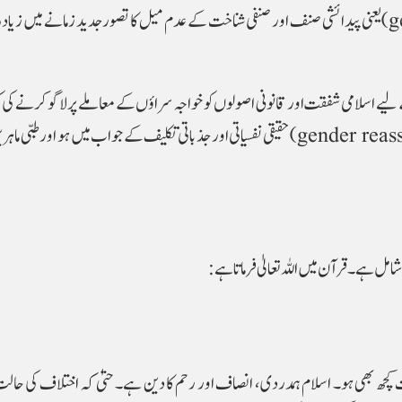
تھے، جبکہ صنفی اضطراب (gender dysphoria) یعنی پیدائشی صنف اور صنفی شناخت کے عدم میل کا تصور جدید زمانے میں ز
ے لیے اسلامی شفقت اور قانونی اصولوں کو خواجہ سراؤں کے معاملے پر لاگو کرنے ک
ہے، خاص طور پر جب صنف کی تبدیلی (gender reassignment) حقیقی نفسیاتی اور جذباتی تکلیف کے جواب میں ہو اور 
 ہے۔ قرآن میں اللہ تعالیٰ فرماتا ہے:
کچھ بھی ہو۔ اسلام ہمدردی، انصاف اور رحم کا دین ہے۔ حتیٰ کہ اختلاف کی حال