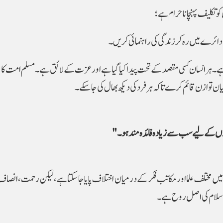
کو تکلیف پہنچانا حرام ہے؛
دائرے میں رہ کر زندگی کی راہنمائی کریں۔
 ہے۔ ہر انسان کسی مقصد کے تحت پیدا کیا گیا ہے اور عزت کے لائق ہے۔ مسلم امت کا چی
ان توازن قائم کرے تاکہ ہر فرد کی دیکھ بھال کی جا سکے۔
 مختلف علما اور مکاتب فکر کے درمیان اختلاف پایا جا سکتا ہے، لیکن رحمت، انصاف ا
 اسلام کی اصل روح ہے۔