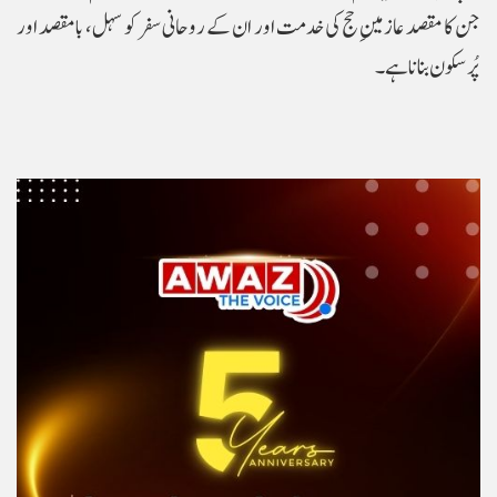
جن کا مقصد عازمینِ حج کی خدمت اور ان کے روحانی سفر کو سہل، بامقصد اور
پُرسکون بنانا ہے۔