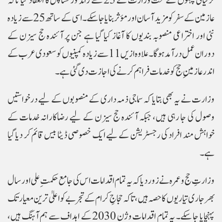
ترقیاتی پہلوں کے تحت وزارت نے 25 سے زائد ورکشاپس کا انعقاد کیا تاکہ
عازمین کے سفر کو مزید آسان اور مؤثر بنایا جا سکے۔ اسی کے ساتھ 25 سے زیادہ
نئی اور اختراعی منصوبہ بندیوں کا آغاز کیا گیا ہے جن پر آئندہ حج سیزن کے
دوران عمل درآمد ہوگا۔ علاوہ ازیں 11 سے زیادہ کمپنیوں کو سعودی عرب کے
اندر عازمینِ حج کو خدمات فراہم کرنے کی اجازت دی گئی ہے۔
وزارت نے یہ بھی بتایا کہ سماجی ذمہ داری کے منصوبوں کے لیے درخواستیں
وصول کی جا رہی ہیں، جبکہ آئندہ حج سیزن کے لیے رضاکارانہ خدمات کے
خواہش مند افراد کی رجسٹریشن کے لیے ایک خصوصی ڈیٹا بیس قائم کر دیا گیا
ہے۔
وزارتِ حج و عمرہ نے زور دیا کہ یہ تمام اقدامات اس کی جامع حکمتِ علی اور سال
بھر جاری تیاریوں کا حصہ ہیں، تاکہ حجاجِ کرام کے تجربے کو اعلیٰ ترین معیار تک
پہنچایا جا سکے۔ یہ تمام اقدامات وژن 2030 کے اہداف سے ہم آہنگ ہیں،