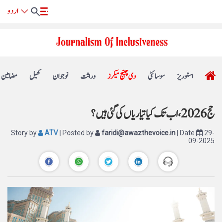
اسٹوریز
سوسائٹی
دی چینج میکرز
وراثت
نوجوان
کھیل
مضامین
حج 2026، اب تک کیا تیاریاں کی گئی ہیں؟
Story by
ATV
| Posted by
faridi@awazthevoice.in
| Date
29-
09-2025