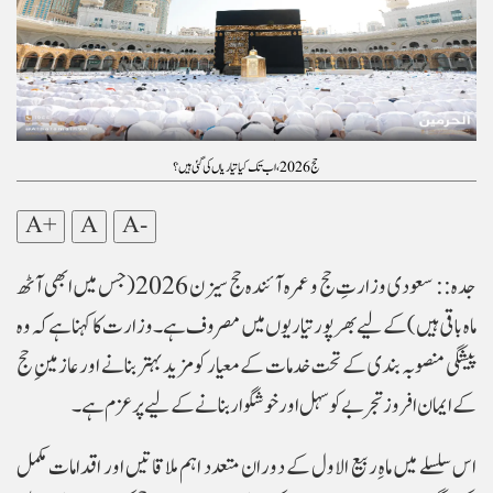
حج 2026، اب تک کیا تیاریاں کی گئی ہیں؟
A+
A
A-
جدہ :: سعودی وزارتِ حج و عمرہ آئندہ حج سیزن 2026 (جس میں ابھی آٹھ
ماہ باقی ہیں) کے لیے بھرپور تیاریوں میں مصروف ہے۔ وزارت کا کہنا ہے کہ وہ
پیشگی منصوبہ بندی کے تحت خدمات کے معیار کو مزید بہتر بنانے اور عازمینِ حج
کے ایمان افروز تجربے کو سہل اور خوشگوار بنانے کے لیے پرعزم ہے۔
اس سلسلے میں ماہِ ربیع الاول کے دوران متعدد اہم ملاقاتیں اور اقدامات مکمل