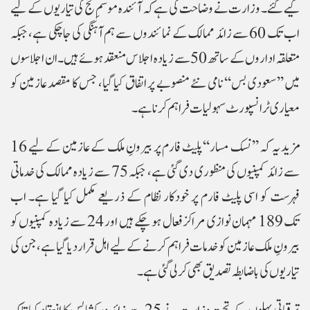
کیے گئے۔ وزارت نے وضاحت کی ہے کہ آئندہ موسمِ حج کی تیاریوں کے لیے
اب تک 60 سے زائد ممالک کے نمائندوں سے ہم آہنگی کی جا چکی ہے، جبکہ
متعلقہ اداروں کے ساتھ 50 سے زیادہ اجلاس منعقد ہوئے ہیں۔ ان اجلاسوں
میں ’’سعودی بس‘‘ نامی نئے منصوبے پر اتفاق کیا گیا، جس کا مقصد عازمین کو
معیاری ٹرانسپورٹ سہولیات فراہم کرنا ہے۔
مزید یہ کہ ’’نسک مسار‘‘ پلیٹ فارم پر بیرونِ ملک کے عازمین کے لیے 16
سے زائد کمپنیوں کی منظوری دی گئی ہے، جبکہ 75 سے زیادہ ممالک کی خدماتی
فہرست کو اسی پلیٹ فارم پر خودکار نظام کے ذریعے مکمل کیا گیا ہے۔ اب
تک 189 مہمان نوازی مراکز فعال ہو چکے ہیں اور 24 سے زیادہ کمپنیوں کو
بیرونِ ملک عازمین کو خدمات فراہم کرنے کے لیے اہل قرار دیا گیا ہے، جن کی
تیاریوں کی باضابطہ تصدیق بھی کر لی گئی ہے۔