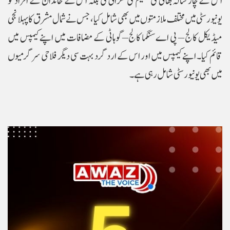
اس کے چار سالہ بھائی کی تعلیم کی نگرانی کی بلکہ اس کے خاندان کے افراد کو
یونیورسٹی میں مختلف ملازمتوں میں بھی شامل کیا، جس نے شمال مشرق کا پہلا نجی
میڈیکل کالج – پی اے سنگما کالج–گوہاٹی کے مضافات میں اپنے کیمپس میں
قائم کیا۔ اپنے کیمپس میں اور اس کے ارد گرد بہت سی دیگر فلاحی سرگرمیوں
میں بھی یونیورسٹی شامل رہی ہے۔