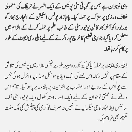
وہی نوجوان ہے جس پر گوہاٹی سٹی پولیس کے ایک افسر نے ٹریفک کی معمولی
خلاف ورزی پر سڑک پر حملہ کیا۔ پانبازار پولس اسٹیشن کے انچارج بھارگو
بوربورا کو آخر کار کاٹن یونیورسٹی کے طالب علم پر حملہ کرنے کے الزام میں
معطل کر دیا گیا، جو اپنی تعلیم کا خرچ پورا کرنے کے لیے ڈیلیوری ایجنٹ کے طور
پر کام کر رہا تھا۔
ڈیلیوری ایجنٹ پر حملہ کیا گیا کیونکہ وہ مبینہ طور پر فینسی بازار میں پولیس کی تلاشی
کے مقام پر نہیں رکا۔ اس حملے کی ایک ویڈیو سوشل میڈیا پر وائرل ہوئی جس
سے پولیس کے رویے اور احتساب پر انٹرنیٹ پر ہنگامہ برپا ہو گیا۔ تاہم اس
واقعے نے محنتی نوجوان کے لیے ایک اور راستہ کھول دیا۔ یونیورسٹی آف
سائنس اینڈ ٹیکنالوجی میگھالیہ نے انہیں نہ صرف نوکری کی پیشکش کی بلکہ مفت
تعلیم بھی فراہم کی۔