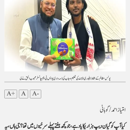
پولس مظالم کے شکار ڈیلیوری ایجنٹ کی تعلیم و جاب کی ذمہ داری یوایس ٹی ایم چانسلر محبوب الحق نے لی
A+
A
A-
امتیاز احمد/ گوہاٹی
کیا آپ کو گیان دیپ ہزاریکا یاد ہے، جو کچھ ہفتے پہلے سرخیوں میں تھا؟ جی ہاں، یہ