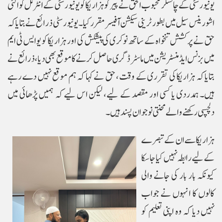
یونیورسٹی کے چانسلر محبوب الحق نے پیر کو ہزاریکا کو یونیورسٹی کے انٹرنل کوالٹی
اشورینس سیل میں بطور ٹرینی سیکشن آفیسر مقرر کیا۔ یونیورسٹی ذرائع نے بتایا کہ
حق نے پرکشش تنخواہ کے ساتھ نوکری کی پیشکش کی اور ہزاریکا کو یو ایس ٹی ایم
میں بزنس ایڈمنسٹریشن میں ماسٹر ڈگری حاصل کرنے کا موقع بھی دیا، ذرائع نے
بتایا کہ ہزاریکا کی تقرری کے وقت، حق نے کہا کہ ہم موقع نہیں دے رہے
ہیں۔ ہمدردی یا کسی اور مقصد کے لیے، لیکن اس لیے کہ ہمیں پڑھائی میں
دلچسپی رکھنے والے محنتی نوجوان پسند ہیں۔
ہزاریکا سے ان کے تبصرے
کے لیے رابطہ نہیں کیا جا سکا
کیونکہ بار بار کی جانے والی
کالوں کا انہوں نے جواب
نہیں دیا کہ وہ اپنی تعلیم کو