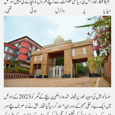
مہم کا شکار تھا، جس کی ریاستی حکومت سے اپنے گھروں کو بچانے کی اپیل سوشل
میڈیا پر وائرل ہوئی تھی۔
سلساکو بیل کی مبینہ طور پر قبضہ شدہ اراضی پر بچے کے گھر کو 2023 کے اوائل
میں ایک بے دخلی مہم کے دوران مسمار کر دیا گیا تھا۔ حق نے نہ صرف بچے اور