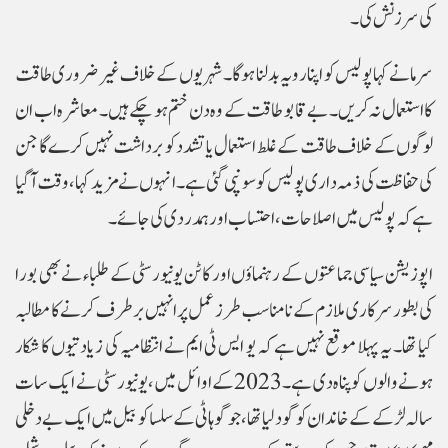
کی سرزنش کی۔
سرما نے کہا پولیس کو اپنا رویہ بدلنا ہو گا۔ شہریوں کے خلاف غیر ضروری طاقت
کا استعمال نہ کریں۔ بے قابو طاقت کے وہ دن ختم ہو چکے ہیں۔ معاشرہ اب ان
لوگوں کے خلاف طاقت کے غلط استعمال یا تشدد کو برداشت نہیں کرے گا جن
کی حفاظت کی ذمہ داری پولیس کو سونپی گئی ہے۔انہوں نے مزید کہا، وقت آگیا
ہے کہ پولیس میں اصلاحات، احتساب اور ہمدردی کی جائے ۔
اپوزیشن سیاسی جماعتوں کے رہنماؤں اور کاٹن یونیورسٹی کے طلباء نے بھی بورا
کی بطور سرکاری ملازم کے نامناسب طرز عمل پر انہیں برطرف کرنے کا مطالبہ
کیا تھا۔ یہ پہلا موقع نہیں ہے کہ یو ایس ٹی ایم نے انتظامیہ کی زیادتیوں کا شکار
ہونے والوں کو پناہ دی ہے۔2023 کے اوائل میں، یونیورسٹی نے ایک سات
سالہ لڑکے کے خاندان کو گود لیا تھا، جو گوہاٹی کے سلساکو بیل میں ایک بے دخلی