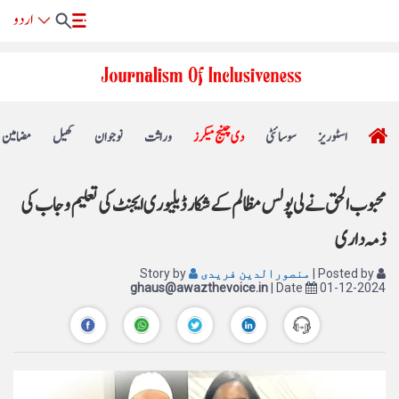
اسٹوریز
سوسائٹی
دی چینج میکرز
وراثت
نوجوان
کھیل
مضامین
محبوب الحق نے لی پولس مظالم کے شکار ڈیلیوری ایجنٹ کی تعلیم و جاب کی
ذمہ داری
| Posted by
منصورالدین فریدی
Story by
ghaus@awazthevoice.in
| Date
01-12-2024