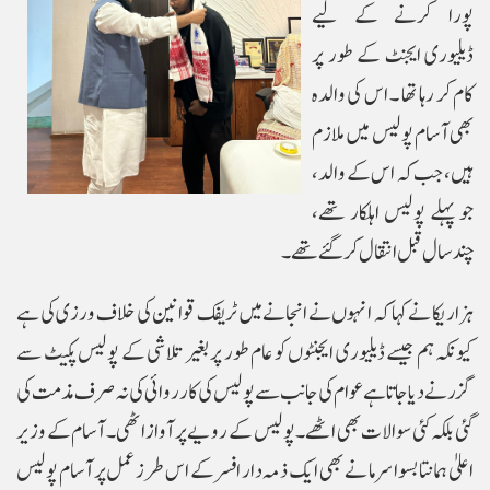
پورا کرنے کے لیے
ڈیلیوری ایجنٹ کے طور پر
کام کر رہا تھا ۔ اس کی والدہ
بھی آسام پولیس میں ملازم
ہیں، جب کہ اس کے والد،
جو پہلے پولیس اہلکار تھے،
چند سال قبل انتقال کر گئے تھے۔
ہزاریکا نے کہا کہ انہوں نے انجانے میں ٹریفک قوانین کی خلاف ورزی کی ہے
کیونکہ ہم جیسے ڈیلیوری ایجنٹوں کو عام طور پر بغیر تلاشی کے پولیس پکیٹ سے
گزرنے دیا جاتا ہے عوام کی جانب سے پولیس کی کارروائی کی نہ صرف مذمت کی
گئی بلکہ کئی سوالات بھی اٹھے۔ پولیس کے رویے پر آواز اٹھی۔ آسام کے وزیر
اعلیٰ ہمانتا بسوا سرما نے بھی ایک ذمہ دار افسر کے اس طرز عمل پر آسام پولیس