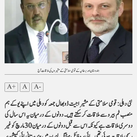
ہندوستان اور برطانیہ کے قومی سلامتی کے مشیروں کی ملاقات آج
A+
A
A-
نئی دہلی: قومی سلامتی کے مشیر اجیت ڈوبھال جمعہ کو دہلی میں اپنے یوکے ہم
منصب ٹم بیرو سے ملاقات کرسکتے ہیں۔ دونوں کے درمیان یہ اس سال کی
دوسری ملاقات ہے کیونکہ اس سے قبل دونوں کے درمیان 30 مارچ کو غیر