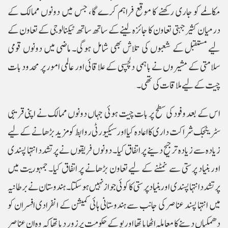
مکالمے کو جاری رکھنے کا موقع فراہم کرے گا، جس میں دونوں ممالک کے
درمیان کثیر جہتی تعاون کا جائزہ لینے کے ساتھ ساتھ ٹیکنالوجی کے تعاون کے
لیے مستقبل کے شعبوں کی تلاش بھی شامل ہوگی۔ ماضی میں دونوں قومی
سلامتی کے مشیروں نے باہمی دلچسپی کے علاقائی اور عالمی امور پر محدود بات
چیت کے لیے ملاقات کی تھی۔
اس کے بعد وفود کی سطح پر بات چیت ہوئی جہاں دونوں ممالک نے اپنی قریبی
سٹریٹجک شراکت داری کا اعادہ کیا اور سیکیورٹی روابط کو مزید بڑھانے کے لیے
زیادہ سے زیادہ ترجیح دینے پر اتفاق کیا۔ دونوں فریقوں نے پرتشدد انتہا پسندی
اور بنیاد پرستی سے نمٹنے کے لیے تعاون بڑھانے پر اتفاق کیا۔ جمہوریت میں
پرتشدد انتہا پسندی اور بنیاد پرستی کا کوئی جواز نہیں ہو سکتا۔ ہندوستان نے برطانیہ
میں انتہا پسند عناصر کی جانب سے ہندوستانی ہائی کمیشن کے انفرادی افسران کو
دھمکیاں دینے کا معاملہ اٹھایا تھا اور یو کے حکومت پر زور دیا تھا کہ وہ ان عناصر