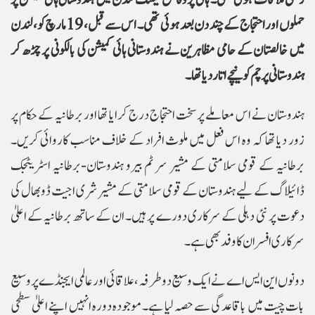
رسمی ملاقات ہوئی تھی۔ ہائی پروفائل میٹنگ لندن میں ہندوستانی ہائی کمیشن پر
حملوں اور احتجاج کے چند دن بعد ہوئی تھی۔ اس سے قبل، 19 مارچ کو، لندن
میں خالصتان کے حامی مظاہرین نے ہندوستانی ہائی کمیشن کی بالکونی پر چڑھ کر
ہندوستانی پرچم کو نیچے اتار دیاتھا۔
ہندوستان نے اس معاملے پر سخت احتجاج درج کرایا تھا اور برطانیہ کے حکام پر
زور دیا تھا کہ وہ اس فعل میں ملوث افراد کے خلاف مناسب کاروائی کریں۔
برطانیہ کے قومی سلامتی کے مشیر سر ٹم بیرو ہندوستان-برطانیہ اسٹریٹجک
ڈائیلاگ کے لیے ہندوستان کے قومی سلامتی کے مشیر شری اجیت ڈوبھال کی
دعوت پر نئی دہلی کے سرکاری دورے پر ہیں۔ ان کے ساتھ برطانیہ کے اعلیٰ
سرکاری افسران کا وفد بھی ہے۔
دونوں این ایس اے نے ایک وسیع دوطرفہ، علاقائی اور عالمی ایجنڈے پر وسیع
بات چیت میں باقاعدگی سے حصہ لیا ہے۔ موجودہ دورہ انہیں اپنے اعلیٰ سطحی