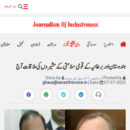
اسٹوریز
سوسائٹی
دی چینج میکرز
وراثت
نوجوان
کھیل
مضامین
ہندوستان اور برطانیہ کے قومی سلامتی کے مشیروں کی ملاقات آج
| Posted by
منصورالدین فریدی
Story by
ghaus@awazthevoice.in
| Date
07-07-2023