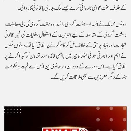
کے خلاف سخت عوامی کاروائی کرے جیسے ملک بدری یا قانونی کاروائی۔
دونوں ممالک نے انسداد دہشت گردی، انسداد دہشت گردی کی مالی معاونت،
دہشت گردی کے مقاصد کے لیے انٹرنیٹ کے استعمال، منشیات کی غیر قانونی
تجارت اور بنیاد پرستی کے خلاف مل کر کام کرنے پر اتفاق کیاتھا۔ دونوں ملکوں
نے اہم اور ابھرتی ہوئی ٹیکنالوجیز میں باہمی فائدہ مند تعاون کو گہرا کرنے پر
اتفاق کیاہے۔ اس دورے کے دوران، برطانوی این ایس اے ٹم بیرو حکومت
ہند کے دیگر معززین سے بھی ملاقات کریں گے۔