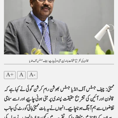
قانون کی تشریح حقیقت پسندی پر مبنی ہونی چاہیے: چیف جسٹس آف انڈیا
A+
A
A-
ممبئی: چیف جسٹس آف انڈیا جسٹس بھوشن رام کرشن گوئی نے کہا ہے کہ
قانون اور آئین کی تشریح حقیقت پسندی پر مبنی ہونی چاہیے اور اسے سماجی
تقاضوں سے ہم آہنگ ہونا چاہیے۔ انہوں نے یہ بات ممبئی ہائی کورٹ کی جانب