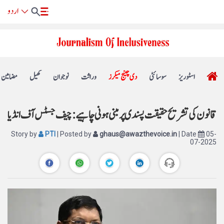
اسٹوریز
سوسائٹی
دی چینج میکرز
وراثت
نوجوان
کھیل
مضامین
قانون کی تشریح حقیقت پسندی پر مبنی ہونی چاہیے: چیف جسٹس آف انڈیا
Story by
PTI
| Posted by
ghaus@awazthevoice.in
| Date
05-
07-2025