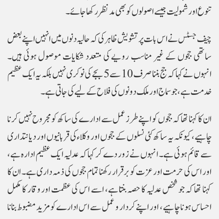
تنوع اور شمولیت جیسے اصولوں کو بھی مدنظر رکھا جائے۔
چیف جسٹس نے اس بات پر تشویش ظاہر کی کہ حالیہ دنوں میں انہیں اپنے بعض
ساتھی ججوں کے غیر مناسب رویے کی متعدد شکایات موصول ہوئی ہیں۔
انہوں نے کہا کہ جج بننا صرف 10 سے 5 بجے کی نوکری نہیں بلکہ یہ ایک عظیم
خدمت ہے، جو سماج اور ملک دونوں کی فلاح کے لیے کی جاتی ہے۔
ان کا کہنا تھا کہ ججوں کو اپنے طرز عمل سے ادارے کی ساکھ کو مجروح نہیں کرنا
چاہیے، کیونکہ یہ ساکھ کئی نسلوں کے ججوں اور وکلاء کی قربانیوں اور دیانتداری
سے قائم ہوئی ہے۔ انہوں نے زور دے کر کہا کہ عدلیہ ایک عظیم ادارہ ہے،
اور اس کی حرمت اور عزت کو برقرار رکھنا تمام ججوں کی ذمہ داری ہے۔ ان کا
کہنا تھا کہ جو شخص عدلیہ کا حصہ بنتا ہے، اسے اس کی عظمت اور وقار کا مکمل
احساس ہونا چاہیے، اور اپنے کردار و عمل سے اس ادارے کو مزید مضبوط بنانا