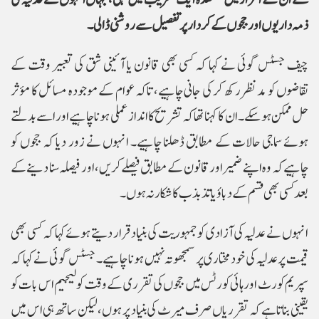
سے ان کے اعزاز میں منعقدہ ایک تقریب میں کہی، جہاں انہوں نے عدلیہ کی
ذمہ داریوں اور ججوں کے کردار پر تفصیل سے روشنی ڈالی۔
چیف جسٹس گوئی نے کہا کہ کسی بھی قانون یا آئینی شق کی تعبیر وقت کے
تقاضوں کو مدنظر رکھ کر کی جانی چاہیے، تاکہ عوام کے موجودہ مسائل کا مؤثر
حل ممکن ہو سکے۔ ان کا کہنا تھا کہ تشریح کا انداز عملی ہونا چاہیے اور اسے بدلتے
ہوئے سماجی حالات کے مطابق ڈھلنا چاہیے۔ انہوں نے زور دیا کہ ججوں کو
چاہیے کہ وہ اپنے ضمیر اور قانون کے مطابق فیصلے کریں، اور فیصلہ سنا دینے کے
بعد کسی بھی قسم کے دباؤ یا تذبذب کا شکار نہ ہوں۔
انہوں نے عدلیہ کی آزادی کو جمہوریت کی بنیاد قرار دیتے ہوئے کہا کہ کسی بھی
قیمت پر عدلیہ کی خودمختاری پر سمجھوتہ نہیں ہونا چاہیے۔ جسٹس گوئی نے کہا کہ
سپریم کورٹ اور ہائی کورٹس میں ججوں کی تقرری کے وقت کولیجیم اس بات کو
یقینی بناتا ہے کہ تقرریاں صرف میرٹ کی بنیاد پر ہوں، لیکن ساتھ ہی اس میں