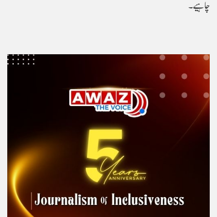
چاہیے۔