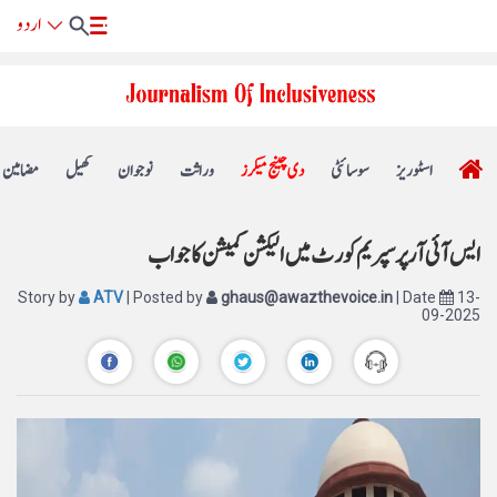
اسٹوریز
سوسائٹی
دی چینج میکرز
وراثت
نوجوان
کھیل
مضامین
ایس آئی آر پر سپریم کورٹ میں الیکشن کمیشن کا جواب
Story by
ATV
| Posted by
ghaus@awazthevoice.in
| Date
13-
09-2025