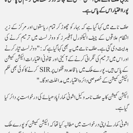
جوابی حلف نامے میں الیکشن کمیشن نے کہا کہ ووٹر لسٹ میں ترمیم کی پالیسی کا
پورا اختیار اس کے پاس ہے۔
حلف نامے میں کہا گیا ہے کہ بہار کو چھوڑ کر تمام ریاستوں اور مرکز کے زیر
انتظام علاقوں کے چیف الیکٹورل آفیسرز کو ووٹر لسٹ میں ترمیم کرنے کی
ہدایت دی گئی ہے۔ حلف نامے میں یہ بھی کہا گیا ہے کہ: "ووٹر لسٹ تیار کرنے
اور اس میں ترمیم کی نگرانی کرنے کے آئینی اور قانونی اختیارات الیکشن کمیشن
کے پاس ہیں۔ پورے ملک میں باقاعدہ وقفوں پر SIR کرنے کا کوئی بھی حکم
الیکشن کمیشن کے خصوصی دائرہ اختیار میں مداخلت ہوگا۔"
الیکشن کمیشن کا یہ حلف نامہ وکیل اشونی کمار اُپادھیائے کی درخواست پر دائر کیا
گیا ہے۔
اشونی کمار نے اپنی درخواست میں مطالبہ کیا تھا کہ الیکشن کمیشن کو پورے ملک