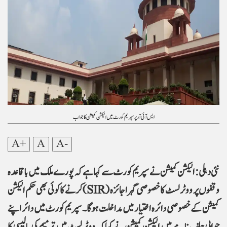
ایس آئی آر پر سپریم کورٹ میں الیکشن کمیشن کا جواب
A+
A
A-
نئی دہلی: الیکشن کمیشن نے سپریم کورٹ سے کہا ہے کہ پورے ملک میں باقاعدہ
وقفوں پر ووٹر لسٹ کا خصوصی گہرا جائزہ (SIR) کرنے کا کوئی بھی حکم الیکشن
کمیشن کے خصوصی دائرہ اختیار میں مداخلت ہوگا۔ سپریم کورٹ میں دائر اپنے