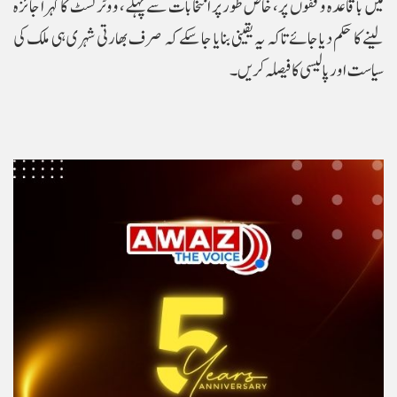
میں باقاعدہ وقفوں پر، خاص طور پر انتخابات سے پہلے، ووٹر لسٹ کا گہرا جائزہ
لینے کا حکم دیا جائے تاکہ یہ یقینی بنایا جا سکے کہ صرف بھارتی شہری ہی ملک کی
سیاست اور پالیسی کا فیصلہ کریں۔