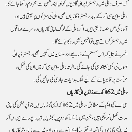
کہ صرف دہلی میں رجسٹرڈ پرانی گاڑیوں کو ہی ایندھن سے محروم رکھا جائے گا۔
دہلی-این سی آر کے باہر رجسٹرڈ گاڑیاں بھی دہلی کی سڑکوں پر چلتی ہیں اور
آلودگی میں حصہ ڈالتی ہیں۔ اگر دہلی کے لوگ اپنی گاڑیاں دوسرے علاقوں
میں رجسٹر کراتے ہیں تو اُنہیں بھی روکا جائے گا۔
افسر نے بتایا کہ اس سسٹم کے ذریعے ہندوستان میں کہیں بھی رجسٹرڈ پرانی
بسوں کی بھی نشاندہی کی جائے گی۔ البتہ دہلی-این سی آر میں ان کی نقل و
حرکت پر قابو پانے کے لیے الگ ہدایات جاری کی جائیں گی۔
دہلی میں 62 لاکھ سے زائد پرانی گاڑیاں
سی اے کیو ایم کے مطابق، دہلی میں 62 لاکھ ایسی گاڑیاں ہیں جو آپریشن کی اپنی
مدت مکمل کر چکی ہیں، جن میں 41 لاکھ دو پہیہ گاڑیاں ہیں۔ پورے این سی آر
میں ایسی گاڑیوں کی تعداد تقریباً 44 لاکھ ہے، اور ان میں سے زیادہ تر گاڑیاں