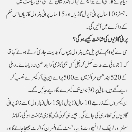
دیا جائے گا۔ سی اے کیو ایم نے کہا کہ ہندوستان کے کسی بھی ریاست میں
رجسٹرڈ 10 سال پرانی ڈیزل گاڑیاں اور 15 سال پرانی پٹرول گاڑیاں اس حکم
کے دائرے میں آئیں گی۔
پرانی گاڑیوں کی شناخت کیسے ہوگی؟
سی اے کیو ایم نے اپریل میں پٹرول پمپوں کو ہدایت جاری کرتے ہوئے کہا تھا
کہ 1 جولائی سے مدت مکمل کر چکی کسی بھی گاڑی کو ایندھن نہ دیا جائے۔ دہلی
کے 520 ایندھن مراکز میں سے 500 پر اے این پی آرکیمرے نصب کر
دیے گئے ہیں، باقی پر 30 جون تک کیمرے لگا دیے جائیں گے۔
ان کیمروں کے ذریعے 10 سال (ڈیزل) یا 15 سال (پٹرول) سے زائد پرانی
گاڑیوں کی نشاندہی کی جائے گی۔ جیسے ہی کوئی ایسی گاڑی شناخت ہوگی، کمانڈ
سینٹر اور ٹریفک و ٹرانسپورٹ ڈیپارٹمنٹ کے افسران کو الرٹ بھیجا جائے گا اور