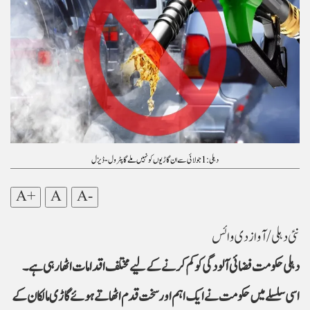
دہلی: 1 جولائی سے ان گاڑیوں کو نہیں ملے گا پٹرول- ڈیزل
A+
A
A-
نئی دہلی/ آواز دی وائس
دہلی حکومت فضائی آلودگی کو کم کرنے کے لیے مختلف اقدامات اٹھا رہی ہے۔
اسی سلسلے میں حکومت نے ایک اہم اور سخت قدم اٹھاتے ہوئے گاڑی مالکان کے