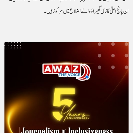
ان پانچ اعلیٰ گاڑی گھیراؤ والے اضلاع میں مرکوز ہیں۔