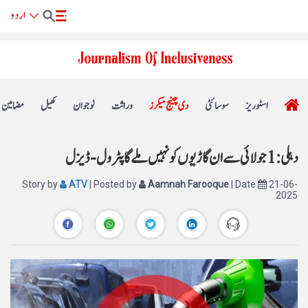
اسٹوریز
سوسائٹی
دی چینج میکرز
وراثت
نوجوان
کھیل
مضامین
دہلی: 1 جولائی سے ان گاڑیوں کو نہیں ملے گا پٹرول- ڈیزل
Story by
ATV
| Posted by
Aamnah Farooque
| Date
21-06-
2025