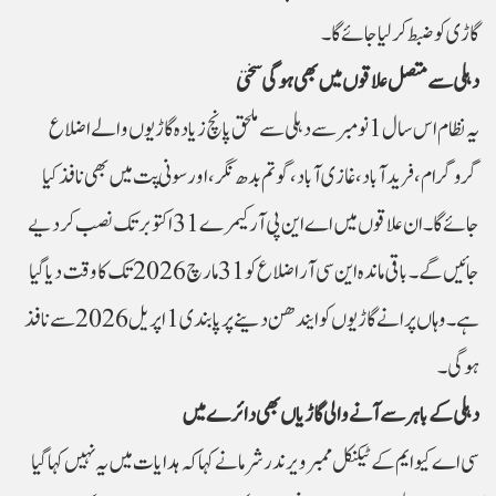
گاڑی کو ضبط کر لیا جائے گا۔
دہلی سے متصل علاقوں میں بھی ہوگی سختی
یہ نظام اس سال 1 نومبر سے دہلی سے ملحق پانچ زیادہ گاڑیوں والے اضلاع
گروگرام، فریدآباد، غازی آباد، گوتم بدھ نگر، اور سونی پت میں بھی نافذ کیا
جائے گا۔ ان علاقوں میں اے این پی آر کیمرے 31 اکتوبر تک نصب کر دیے
جائیں گے۔ باقی ماندہ این سی آر اضلاع کو 31 مارچ 2026 تک کا وقت دیا گیا
ہے۔ وہاں پرانے گاڑیوں کو ایندھن دینے پر پابندی 1 اپریل 2026 سے نافذ
ہوگی۔
دہلی کے باہر سے آنے والی گاڑیاں بھی دائرے میں
سی اے کیو ایم کے ٹیکنیکل ممبر ویرندر شرما نے کہا کہ ہدایات میں یہ نہیں کہا گیا