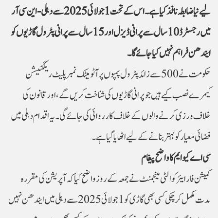
لیے نیا ضابطہ نافذ کیا ہے۔ اس کے تحت 1 جولائی 2025 سے دہلی-این سی آر
میں رجسٹرڈ 10 سال سے پرانی ڈیزل اور 15 سال سے پرانی پٹرول گاڑیوں کو
ایندھن فراہم نہیں کیا جائے گا۔
حکومت نے 500 سے زائد پٹرول پمپوں پر آٹومیٹک نمبر پلیٹ ریکگنیشن
کیمرے نصب کیے ہیں جو پرانی گاڑیوں کی شناخت کریں گے، اور قانون کی
خلاف ورزی کرنے والوں کے خلاف کارروائی کی جائے گی۔ یہ اقدام دہلی میں
فضائی معیار کو بہتر بنانے کے لیے اٹھایا گیا ہے۔
سی اے کیو ایم کا واضح پیغام
کمیشن فار ایئر کوالٹی مینجمنٹ نے جمعہ کے روز واضح کیا کہ آپریشن کی مقررہ
مدت مکمل کر چکی کسی بھی گاڑی کو 1 جولائی 2025 سے دہلی میں ایندھن نہیں