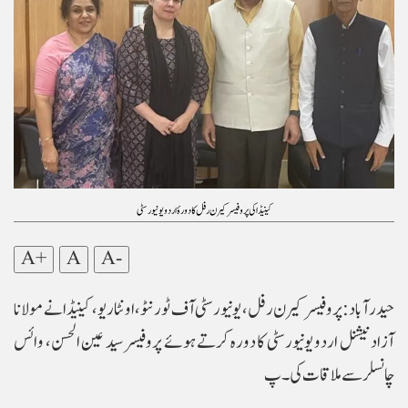
کینیڈا کی پروفیسر کیرن رفل کا دورۂ اردو یونیورسٹی
A+
A
A-
حیدرآباد: پروفیسر کیرن رفل، یونیورسٹی آف ٹورنٹو، اونٹاریو، کینیڈا نے مولانا
آزاد نیشنل اردو یونیورسٹی کا دورہ کرتے ہوئے پروفیسر سید عین الحسن، وائس
چانسلر سے ملاقات کی۔ پ