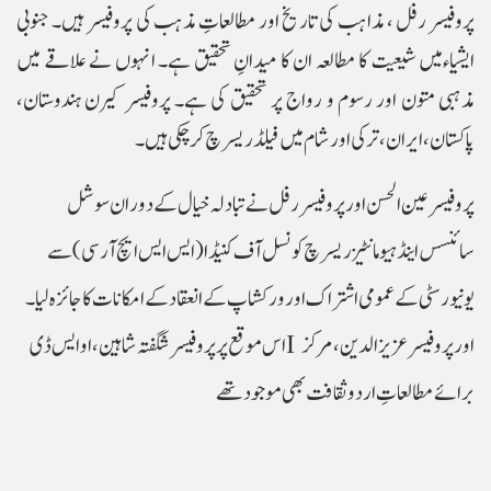
پروفیسر رفل ، مذاہب ک
ی تاریخ اور مطالعاتِ مذہب کی پروفیسر ہیں۔ جنوبی
ایشیاءمیں شیعیت کا مطالعہ ان کا میدانِ تحقیق ہے۔ انہوں نے علاقے میں
مذہبی متون اور رسوم و رواج پر تحقیق کی ہے۔ پروفیسر کیرن ہندوستان،
پاکستان، ایران، ترکی اور شام میں فیلڈ ریسرچ کرچکی ہیں۔
پروفیسر عین الحسن اور پروفیسر رفل نے تبادلہ خیال کے دوران سوشل
سائنسس اینڈ ہیومانٹیز ریسرچ کونسل آف کنیڈا (ایس ایس ایچ آر سی) سے
یونیورسٹی کے عمومی اشتراک اور ورکشاپ کے انعقاد کے امکانات کا جائزہ لیا۔
اس موقع پر پروفیسر شگفتہ شاہین، او ایس ڈی I اور پروفیسر عزیز الدین، مرکز
برائے مطالعاتِ اردو ثقافت بھی موجود تھے