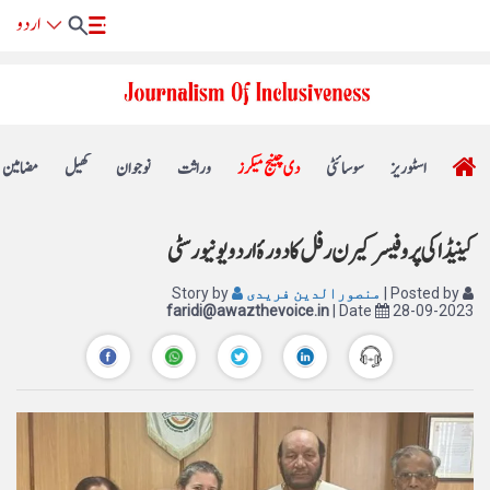
اسٹوریز
سوسائٹی
دی چینج میکرز
وراثت
نوجوان
کھیل
مضامین
کینیڈا کی پروفیسر کیرن رفل کا دورۂ اردو یونیورسٹی
| Posted by
منصورالدین فریدی
Story by
faridi@awazthevoice.in
| Date
28-09-2023