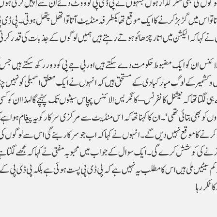
وگوں کی بھی شکر گذار ہوں جنہوں نے پی ڈی پی کو ووٹ دئے ان سے اپیل کرتی ہوں 
ا تو اس میں گڑ بڑ کرنے کا ایک موقع تھا یکطرفہ منڈیٹ آتا تو اتھل پتھل ہوتی۔ پی ڈی پی
 کہاکہ الیکشن میں اتار چڑھائو ہوتے رہتے ہیں ہمیں لوگوں کے جذبات کی قدر کرنی
س الائنس ان کو ایک مضبوط حکومت دے سکتے ہیں اور بی جے پی کو دور رکھ سکتے ہیں جس کی 
وں وکشمیر کے لوگ مبارکبادی کے مستحق ہیں کہ انہوں نے ایک معلق اسمبلی کو نہیں چ
ی لگتا تھا کہ نیشنل کانفرنس – کانگریس الائنس پچاس سیٹوں تک پہنچے گا لہذا ان کو کسی
 بھی بتائی تھی‘۔ ان کا کہنا تھا کہ اس منڈیٹ سے مرکزی سرکار کو یہ پیغام ہوا ہے
وڑ کرنے کا موقع نہیں دیں گے۔انہوں نے کہا کہ اب جو سرکار بنے گی اس سے لوگوں کی 
 اترنے کی کوشش کرے گی۔ ایک سوال کے جواب میں محبوبہ مفتی نے کہاکہ مجھے لگتا ہے
 کو کم سیٹیں ملی ہیں اس کا مطلب یہ نہیں ہے کہ پی ڈی پی پست ہوئی ہے بلکہ پی ڈی پی کے
 ٹکر رہا