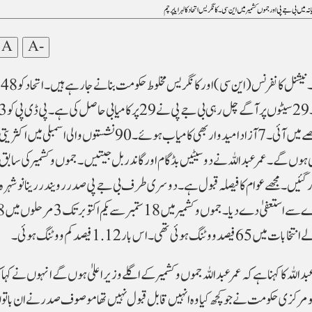
نہ میں بی جے پی اور جموں کشمیر میں این سی ۔ کانگریس اتحاد کا لہرایا پرچم
A
A-
نئی
ملیں۔ ایک ایک سیٹ عام آدمی پارٹی اور جے پی سی کے حصے میں آئی۔ 7 آزاد امیدوار بھی کامیاب ہوئے۔ 90 نشستوں والی اسمبلی میں اکثریت
یر اعلیٰ ہوں گے۔ عمر عبداللہ نے دو سیٹیں بڈگام اور گاندربل جیتیں۔جموں و کشمیر کی سابق 
سے ہار گئیں۔ مجھے عوام کا فیصلہ قبول ہے۔ دوسری طرف بی جے پی صدر رویندر رینا نوشہ
ہار گئے۔ شکست کے 
داللہ کا کہنا ہے کہ عمر عبداللہ جموں وکشمیر کے اگلے وزیر اعلیٰ ہوں گے انہوں نے کہا
 اپنا فیصلہ دکھا کر ثابت کر دیا ہے کہ 5 اگست 2019 کو مرکزی حکومت نے جو کچھ کیا وہ انہیں قابل قبول نہیں تھا موصوف صدر نے ان 