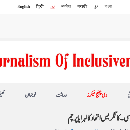
বাংলা
عربي
मराठी
অসমীয়া
اردو
हिंदी
English
ی
دی چینج میکرز
وراثت
نوجوان
کھی
 ۔ کانگریس اتحاد کا لہرایا پرچم