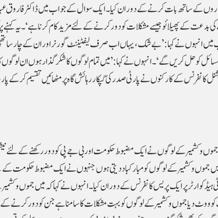
امہ نگاروں کے ساتھ بات کرنے کے دوران کیا۔ایک سوال کے جواب میں ڈاکٹر فاروق عب
ی بدعت کے پھیلائو جیسے مشکلات کو دور کرنے کے لئے مزید کام کرنا ہے‘۔ یہ کہنے پر ک
ب میں انہوں نے کہا: ’بے شک، یہاں اب صرف لیفٹیننٹ گورنر اور ان کے چار ساتھ
ل کو حل کریں گے‘۔ انہوں نے کہا:’میں تمام لوگوں کا شکر گذار ہوں ان لوگوں کا
نیشنل کانفرنس کے کارکنوں نے پارٹی صدر کی گپکار رہائش گاہ پر مٹھائیں تقسیم کرکے پار
ے کہ جموں وکشمیر کے لوگوں نے ایک مضبوط حکومت اور بی جے پی کو دور رکھنے کے لئے نی
میں جموں وکشمیر کے لوگوں کو مبارکباد دیتی ہوں جنہوں نے ایک مضبوط حکومت کے
رٹی ہیڈ کوارٹر پر ایک پریس کانفرنس کے دوران کیا۔ انہوں نے کہاکہ میں جموں وکشمیر
 کو ووٹ دیا جموں وکشمیر کے لوگوں کو بہت مشکلات کا سامنا ہے جن کو دور کرنے کے