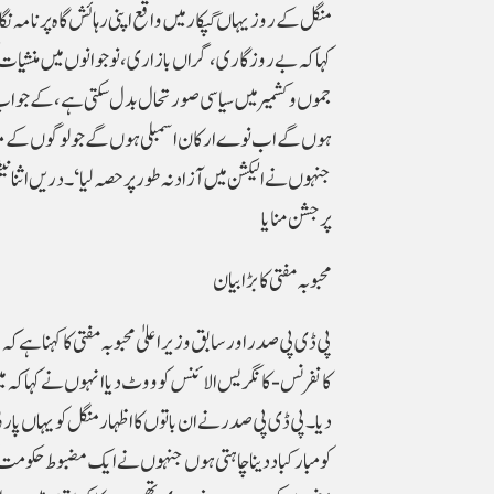
منگل کے روز یہاں گپکار میں واقع اپنی رہائش گاہ پر ن
کہا کہ بے روز گاری، گراں بازاری، نوجوانوں میں منشیات ک
جموں وکشمیر میں سیاسی صورتحال بدل سکتی ہے، کے جوا
ہوں گے اب نوے ارکان اسمبلی ہوں گے جو لوگوں کے مسائ
جنہوں نے الیکشن میں آزادنہ طور پر حصہ لیا‘۔ دریں اثنا 
پر جشن منایا
محبوبہ مفتی کا بڑا بیان
پی ڈی پی صدر اور سابق وزیر اعلیٰ محبوبہ مفتی کا کہنا ہ
کانفرنس- کانگریس الائنس کو ووٹ دیا انہوں نے کہاکہ 
دیا۔پی ڈی پی صدر نے ان باتوں کا اظہار منگل کو یہاں پا
کو مبارکباد دینا چاہتی ہوں جنہوں نے ایک مضبوط حکومت