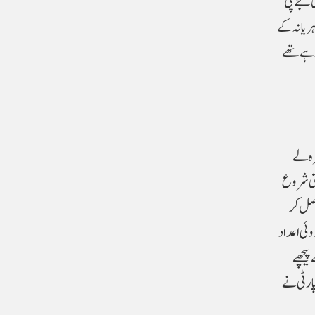
ی جے پی
ہریانہ کے
 رہے تھے
ہ لے
تی شروع
90 میں سے 70 سیٹوں پر برتری حاصل کر
وئی اعداد
پیچھے
کے جشن میں بدل گیا۔ ہریانہ میں 52 سال بعد کسی پارٹی نے