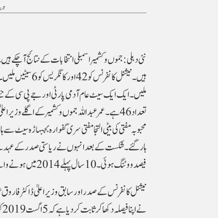
ہریا
تعداد 46 ہے۔ عمر عبداللہ جموں و کشمیر کے اگلے وز
محبوبہ مفتی کی بیٹی التجا مفتی سری گفوارہ بجبہاڑہ سیٹ 
فیصد ووٹنگ ہوئی۔ 10 سال پہلے 2014 میں ہونے والے انتخابات میں 65 فیصد ووٹنگ ہوئی تھی۔ اس بار 1.12 فیصد کم ووٹنگ ہوئی۔
نیشنل کانفرنس کے صدر اور سابق وزیر اعلیٰ ڈاکٹر فاروق عب
نے