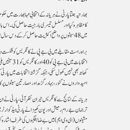
بھارتیہ جنتا پارٹی نے ہریانہ کے انتخابی مہابھارت میں 
میں 48 سیٹوں پر واضح اکثریت حاصل کرکے دس سال بعد اقتدار میں واپسی کے اہم اپوزیشن کانگریس کے منصوبوں کو خاک میں ملا دیا۔
انتخابات میں
امیدواروں نے گنور، بہادر گڑھ اور حصار تین سیٹوں پر 
ہریانہ کے نتائج سے کانگریس حیران نظر آئی، پارٹی نے ان 
ترجمان جے رام رمیش اور پون کھیڑا نے پارٹی ہیڈکوارٹر م
مشینوں (ای وی ایم) میں بے ضابطگیوں کی طرف اشارہ ک