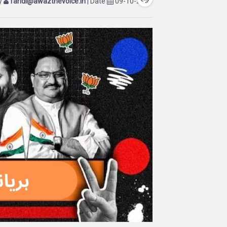
by
faridi@awazthevoice.in
| Date
09-10-2024