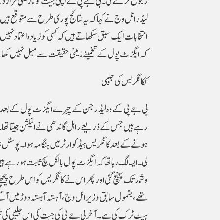
رجوع کرے گی۔ بی جے پی نے اپنی جیت کو تاریخی قرار دیت
لیڈر انل وج نے کہا کہ یہ نتائج پوری طرح سے متوقع ہیں۔ 
انتخابات ایک سبق سکھاتے ہیں کہ کسی کو زیادہ اعتماد نہیں
کہ ایگزٹ پول کے تخمینے زمینی حقیقت سے میل نہیں کھا
ککانگریس کی جلیبی
بی جے پی کے وہ لیڈر جن کے چہرے ایگزٹ پول کے بعد 
رہے ہیں جس کے ذریعے راہل گاندھی نے الیکشن جیتا تھا۔ 
لی۔ ایسا لگ رہا تھا کہ ایگزٹ پول بالکل سچ ثابت ہو رہے ہ
و شمار تک پہنچ گئی اور پھر اس نے کانگریس کو اس طرح پیچ
ہیٹ ٹرک کی ہے۔ آخر بی جے پی کی جیت کی اس جلیبی کی 