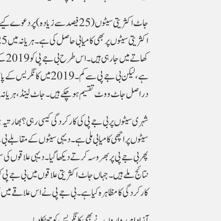
جاٹ اکثریتی سیٹوں (25 فیصد سے زیاد
دراصل جاٹ ووٹ تقسیم ہو چکے ہیں۔ جاٹ لینڈ، ہریانہ میں جے جے پی 7 سے گھٹ کر صفر ہوگئی ہے۔ آدھی جلیبی بی جے
شہری سیٹوں پر بی جے پی کی کارکردگی کیسی رہی؟ بھارتیہ جن
سیٹوں پر اچھی کامیابی ملی ہے۔ دیہی سیٹوں کے مقابلے بی
پھر بی جے پی پر بھروسہ کرتے دیکھا گیا۔ دیہی علاقوں کی 
نتائج ملے ہیں۔ جہاں جاٹ اکثریتی علاقوں میں بی جے پی ک
کارکردگی کا مظاہرہ کیا ہے۔ بی جے پی نے اس علاقے میں
آزاد امیدواروں نے بھی کانگریس کو جھٹکا دیا۔