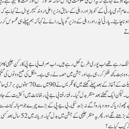
ے ہوئے کہا ہے کہ یہ اس کی حکومت کی دس سالہ گڈ گورننس اور محنت کا نتیجہ ہے۔ ب
عام آدمی پارٹی کے کنوینر اور دہلی کے سابق وزیر اعلی اروند کیجریوال نے کہا ہے کہ 
 ہونا چاہئے۔ پارٹی لیڈر اور دہلی کے وزیر گوپال رائے نے کہا کہ ہم پہلے ہی محسوس کر
تے
لٹک رہے تھے اب پوری طرح کھل رہے ہیں۔ اب صرف بی جے پی کارکن جلیبی کا مز
وہ بہت کچھ فلٹر کر رہی ہے اور جشن میں حصہ لے رہی ہے۔ منگل کی صبح ووٹوں کی گن
ہونے کے بعد کانگریس ہیڈکوارٹر میں ہنگامہ ہوا۔ پوسٹل بیلٹ کے آغاز کے بعد پہلے گھنٹے میں کانگریس نے 
یں۔ لیکن ایک گھنٹے بعد منظر بدل گیا۔ رفتہ رفتہ بی جے پی رجحانات میں اکثریت کے جاد
ھے چھوڑ دیا کہ وہ دوبارہ آگے نہ بڑھ سکی۔ بی جے پی کے بڑے چہرے جو امبالہ کینٹ سے 
تھے، بشمول سابق وزیر انل وج، آہستہ آہستہ دوڑ میں آگے بڑھنے لگے اور پھر یہ منظر جلیبی 
ترکیب کیا ہے؟