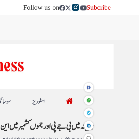
Follow us on
Subcribe
اسٹوریز
سوسائٹ
ہریانہ میں بی جے پی اور جموں کشمیر میں این سی