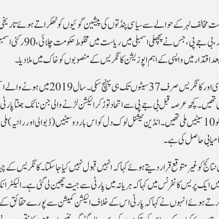
حکومت مخالف لہر کے حوالے سے سیاسی پنڈتوں کی پیشین گوئیوں کو ٹھکراتے ہوئے تاریخی
کا مظاہرہ کیا اور مسلسل تیسری بار جیت حاصل کی۔ اس بار، بی جے پی، جس نے پچھلی اسمبلی میں ریاست میں مخلوط حکو
براہ راست مقابلے میں بی جے پی نے کانگریس کو شکست دی اور کانگریس صرف 37 سیٹوں تک ہی پہنچ سکی۔ سال 19
 بی جے پی کو 40 اور کانگریس کو 31 سیٹیں ملی تھیں۔ کچھ عرصہ قبل بی جے پی سے اتحاد توڑ کر الیکشن لڑنے والی جن نائک جنتا پار
کھاتہ بھی نہیں کھول سکی، جبکہ گزشتہ انتخابات میں پارٹی کو 10 سیٹیں ملی تھیں۔ انڈین نیشنل لوک دل کو اس بار دو سیٹیں (ڈبوالی اور ران
کامیابی حاصل کی ہے۔
نتائج کو غیر متوقع قرار دیتے ہوئے کہا کہ انہیں قبول نہیں کیا جاسکتا۔ کانگریس کے 
یں ایک پریس کانفرنس میں کہا کہ ہریانہ میں پارٹی سے جیت چھین لی گئی ہے۔ الیکٹر
رتے ہوئے انہوں نے کہا کہ پارٹی اس کے خلاف الیکشن کمیشن سے پورے حقائق کے