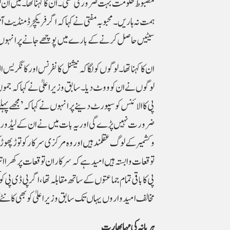
مضبوط حکومت بہت ضروری تھی۔ ان کا کہنا تھا۔میں ان ل
ہمت نہ ہاریں ۔محبوبہ مفتی نے کہاکہ اگر فریکچرڈ منڈیٹ آت
سیٹیں حاصل کرنے کے بارے میں پوچھے جانے پر انہوں نے
ان کا کہنا تھا۔لوگوں کو لگا کہ نیشنل کانفرنس اور کانگری
لوگوں نے ان کو ووٹ دیا۔ سابق وزیر اعلیٰ نے کہا کہ جم
پی کا الائنس کو سپورٹ دینے پر انہوں نے کہاکہ’مجھے پہلے ہ
ضرورت نہیں پڑے گی اور یہ بات میں نے ان کے لیڈوروں کو
وکشمیر کے لوگ عقلمند ہیں اور وہ مرکزی سرکار کو توڑ پھ
توقعات وابستہ ہیں امید ہے کہ سرکار ان توقعات پر کھرا
پی کا باقی تمام جماعتوں کے ساتھ مقابلہ تھا، اگر پی ڈی پی
مخالف امید واروں یہاں تک سابق وزیر اعلیٰ کو بھی کانٹے کا
ہریانہ کی مہابھارت