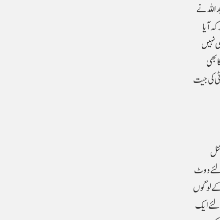
داللہ نے
ہ آیا
ی نہیں
 بھی
ٹی کی جیت
شنل
 لئے ووٹ
 کے لوگوں
 لئے ایک