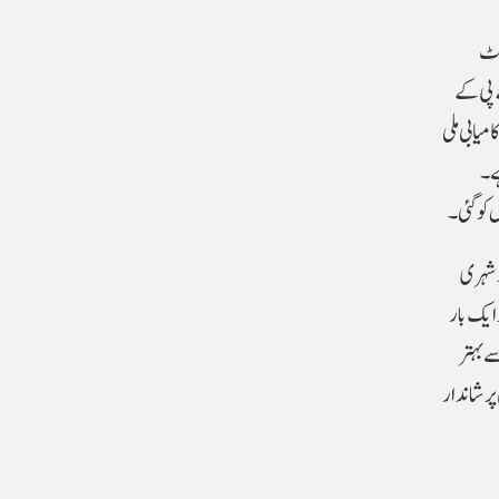
جاٹ
ساتھ 33 سیٹیں ہیں۔ ان میں سے 15 سیٹیں بی جے پی کے
ں پر کامیابی ملی
 میں ہے۔
و شہری
ایک بار
ے بہتر
ر شاندار