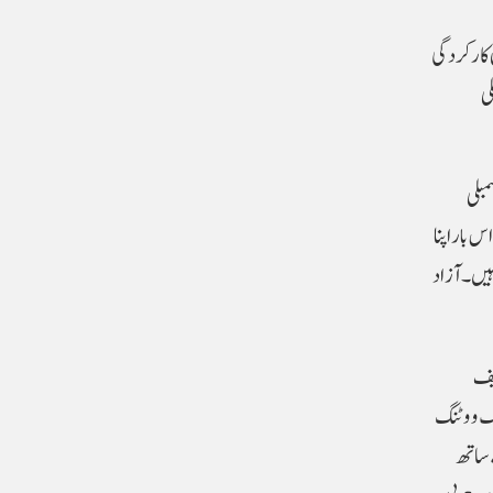
 کارکردگی
مت چلائی، 90 رکنی اسمبلی
20 میں ہونے والے اسمبلی
ٹی اس بار اپنا
یہ) ملی ہیں۔ آزاد
چیف
انک ووٹنگ
 ساتھ