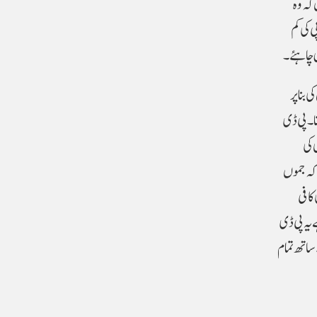
کہ وہ
 کی کم
 چاہئے۔
بنا پر
نا۔پی ڈی
 کی
 کہ جموں
کافی
 یہ پی ڈی
 ساتھ تمام