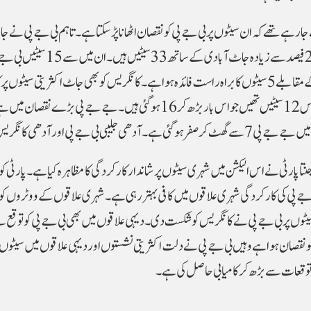
ہ) پر دعوے کیے جا رہے تھے کہ ان سیٹوں پر بی جے پی کو نقصان اٹھانا پڑ سکتا ہے۔ تاہم بی جے پی نے 
اکثریتی سیٹوں پر بھی کامیابی حاصل کی ہے۔ ہریانہ میں 25 فیصد سے زیادہ جاٹ آبادی کے 
کھاتے میں جا رہی ہیں۔ اس طرح بی جے پی کو 2019 کے مقابلے 5 سیٹوں کا براہ راست فائدہ ہوا ہے۔ کانگریس کو بھی جاٹ اکثریتی سیٹو
ہے، لیکن بی جے پی سے کم۔ 2019 میں کانگریس کے پاس 12 سیٹیں تھیں جو اس بار بڑھ کر 16 ہو گئی ہیں۔ جے جے پی بڑے نقصان
 پی اور آدھی کانگریس کو گئی۔
تا پارٹی نے اس الیکشن میں شہری سیٹوں پر شاندار کارکردگی کا مظاہرہ کیا ہے۔ پارٹی ک
 جے پی کی کارکردگی شہری علاقوں میں کافی بہتر رہی ہے۔ شہری علاقوں کے ووٹروں کو 
سیٹوں پر بی جے پی نے کانگریس کو شکست دی۔ دیہی علاقوں میں بھی بی جے پی کو توقع س
و نقصان ہوا ہے وہیں بی جے پی نے دلت اکثریتی نشستوں اور دیہی علاقوں میں سیٹوں پ
 توقعات سے بڑھ کر کامیابی حاصل کی ہے۔