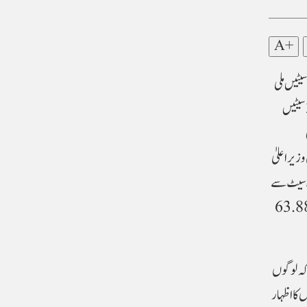
A+
 دہلی : جموں و کشمیر اسمبلی انتخابات کے نتائج آ چکے ہیں۔ نیشنل کانفرنس (این سی) اور کانگریس مخلوط حکومت بنانے جا رہے ہیں۔ اتحاد کو 48 سیٹیں ملی
ہیں۔ نیشنل کانفرنس کو 42 اور کانگریس کو 6 سیٹیں ملیں۔29 سیٹوں پر آگے چل رہی بی جے پی نے 29 پر کامیابی حاصل کی ہے۔ پی ڈی پی کو 3 سیٹیں
ی
وزیر اعلیٰ
رہ سیٹ سے
بعد انہوں نے ریاستی صدر کے عہدے سے استعفیٰ دے دیا۔جموں و کشمیر میں 18 ستمبر سے یکم اکتوبر تک 3 مرحلوں میں 63.88
 کہ لوگوں
باتوں کا اظہار