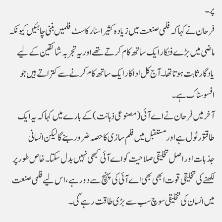
پر۔
فرحان نے کہا کہ فلمی صنعت میں زیادہ کثیر اسٹار کاسٹ فلمیں بننی چاہئیں کیونکہ
ماضی میں بڑے فنکار ایک ساتھ کام کرتے تھے اور یہ تجربہ شائقین کے لیے
یادگار ثابت ہوتا تھا۔ آج کل اداکار ایک ساتھ کام کرنے سے کتراتے ہیں جو
افسوسناک ہے۔
آخر میں فرحان نے اے آئی (مصنوعی ذہانت) کے بارے میں کہا کہ یہ ایک
طاقتور ٹول ہے اور مستقبل میں فلم سازی کا حصہ ضرور بنے گا لیکن انسانی
جذبات اور اصل تخلیقی صلاحیت کو اے آئی کبھی نہیں بدل سکتا۔ خاص طور پر
لکھنے کی تخلیقی قوت ابھی بھی اے آئی کی پہنچ سے دور ہے، اس لیے فلمی صنعت
میں انسان کی تخلیقی سوچ سب سے بڑی طاقت رہے گی۔