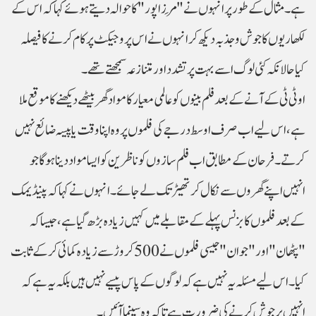
ہے۔ مثال کے طور پر انہوں نے "مِرزا پور" کا حوالہ دیتے ہوئے کہا کہ اس کے
لکھاریوں کا جوش و جذبہ دیکھ کر انہوں نے اس پروجیکٹ پر کام کرنے کا فیصلہ
کیا حالانکہ کئی لوگ اسے بہت پرتشدد اور متنازعہ سمجھتے تھے۔
او ٹی ٹی کے آنے کے بعد فلم بینوں کو عالمی معیار کا مواد گھر بیٹھے دیکھنے کا موقع ملا
ہے، اس لیے اب صرف اوسط درجے کی فلموں پر وہ اپنا وقت یا پیسہ ضائع نہیں
کرتے۔ فرحان کے مطابق اب فلم سازوں کو ناظرین کو ایسا مواد دینا ہوگا جو
انہیں اپنے گھروں سے نکال کر تھیٹر تک لے جائے۔ انہوں نے کہا کہ پینڈیمک
کے بعد فلموں کا بزنس پہلے کے مقابلے میں کہیں زیادہ بڑھ گیا ہے، جیسا کہ
"پٹھان" اور "جوان" جیسی فلموں نے 500 کروڑ سے زیادہ کمائی کر کے ثابت
کیا۔ اس لیے مسئلہ یہ نہیں ہے کہ لوگوں کے پاس پیسے نہیں ہیں بلکہ یہ ہے کہ
انہیں پرجوش کرنے کی ضرورت ہے تاکہ وہ سینما آئیں۔