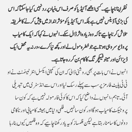
نظر اپنانا چاہیے۔ کسی اچھے آئیڈیا کو صرف اس بنیاد پر رد نہیں کیا جا سکتا کہ اس
کی بڑی آڈینس نہیں ہے بلکہ اس آئیڈیا کو مؤثر انداز میں پیش کرنے کا طریقہ
تلاش کرنا چاہیے تاکہ وہ زیادہ اثر ڈال سکے۔ انہوں نے کہا کہ ایک کامیاب
پروڈیوسر وہی ہوتا ہے جو خطرہ مول لے اور کچھ نیا کرے، ورنہ یہ محض ایک
ڈیزائن اور مینوفیکچرنگ کا کام بن کر رہ جاتا ہے۔
انہوں نے اس بات پر بھی روشنی ڈالی کہ ان کی کمپنی ایکسل انٹرٹینمنٹ نے او
ٹی ٹی پلیٹ فارمز پر سب سے پہلے رسک لیا اور اس سے انڈسٹری میں تبدیلی
آئی۔ تاہم، انہوں نے واضح کیا کہ اس کا کوئی فارمولہ نہیں ہے کہ کون سا
پروجیکٹ کامیاب ہوگا اور کون سا نہیں۔ فلمی دنیا میں ہمیشہ کامیابی اور ناکامی
دونوں کا سامنا رہتا ہے لیکن فلمساز کو یہ یاد رکھنا چاہیے کہ وہ فلمیں کیوں بنا رہا