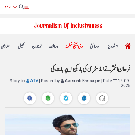
اسٹوریز
سوسائٹی
دی چینج میکرز
وراثت
نوجوان
کھیل
مضامین
فرحان اختر نے انڈسٹری کی باریکیوں پر بات کی
Story by
ATV
| Posted by
Aamnah Farooque
| Date
12-09-
2025