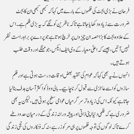
فرحان نے بڑی بجٹ کی فلموں کے بارے میں کہا کہ کبھی کبھی ان کا بجٹ
ضرورت سے زیادہ دکھایا جاتا ہے تاکہ ناظرین کو لگے کہ یہ بڑی فلم ہے۔ اس
کے علاوہ بجٹ کا بڑا حصہ ان چیزوں پر خرچ ہوتا ہے جو پردے پر براہِ راست نظر
نہیں آتیں، جیسے کہ اعلیٰ معیار کے وی ایف ایکس ، جو مہنگے اور وقت طلب
ہوتے ہیں۔
انہوں نے یہ بھی کہا کہ عوام کی تنقید بعض اوقات درست ہوتی ہے اور فلم
سازوں کو اسے عاجزی سے قبول کرنا چاہیے۔ بالی ووڈ کو اکثر آسان ہدف بنا لیا
جاتا ہے کیونکہ اس کی زیادہ تر سرگرمیاں عوامی سطح پر ہوتی ہیں، لیکن یہ بھی
ضروری ہے کہ فلمی دنیا اپنی ذاتی اور پیشہ ورانہ زندگی کے درمیان حدود طے
کرے تاکہ لوگوں کی توجہ فلموں پر ہی مرکوز رہے، نہ کہ فنکاروں کی نجی زندگی