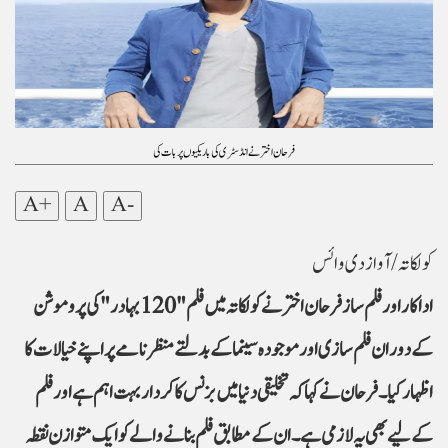
فرحان اختر نے انڈسٹری کی باریکیوں پر بات کی
A+
A
A-
کولکاتہ /آواز دی وائس
اداکار اور فلم ساز فرحان اختر نے کولکاتہ میں فلم "120 بہادر" کی پروموشن
کے دوران فلم سازی اور موجودہ سینما کے بدلتے منظرنامے پر اپنے خیالات کا
اظہار کیا۔ فرحان نے کہا کہ تخلیقی دنیا میں بزنس کا کردار بہت اہم ہے اور فلم
کے لیے بھی یہ لازمی ہے۔ ان کے مطابق فلم بنانے والے کو ایک متوازن نقطہ