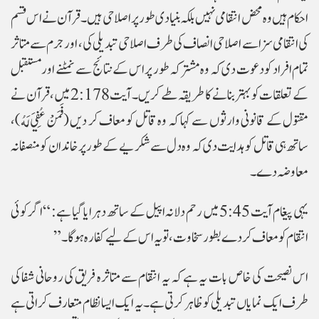
احکام ہیں وہ محض انتقامی نہیں بلکہ بنیادی طور پر اصلاحی ہیں۔قرآن نے اس قسم
کی انتقامی سزا سے اصلاحی انصاف کی طرف اصلاحی تبدیلی کی، اور جرم سے متاثر
تمام افراد کو دعوت دی کہ وہ مشترکہ طور پر اس کے نتائج سے نمٹنے اور مستقبل
کے تعلقات کو بہتر بنانے کا طریقہ طے کریں۔ آیت 2:178 میں، قرآن نے
مقتول کے قانونی وارثوں سے کہا کہ وہ قاتل کو معاف کر دیں (فَمَنْ عُفِيَ لَهُ)،
ساتھ ہی قاتل کو ہدایت دی کہ وہ دل سے شکریے کے طور پر خاندان کو منصفانہ
معاوضہ دے۔
یہی پیغام آیت 5:45 میں رحم دلانہ اپیل کے ساتھ دہرایا گیا ہے: “اگر کوئی
انتقام کو معاف کر دے بطور سخاوت، تو یہ اس کے لیے کفارہ ہوگا۔”
اس نصیحت کی خاص بات یہ ہے کہ یہ انتقام سے متاثرہ فریق کی روحانی شفا کی
طرف ایک نمایاں تبدیلی کو ظاہر کرتی ہے۔ یہ ایک ایسا نظام متعارف کراتی ہے