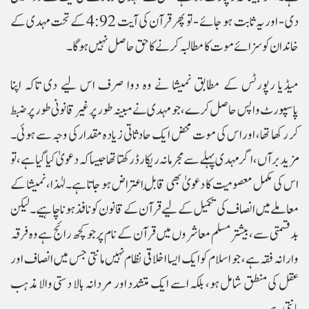
دی - اور یہ ثابت ہو جائے - تو پھر قرآن کی آیت 4:92 کے تحت مہدی کے
خاندان کو سزائے موت کا مطالبہ کرنے کا حق حاصل نہیں ہوگا۔
میڈیا رپورٹس کے مطابق نمیشا نے وہ دوا صرف اس لیے دی تاکہ اپنا
پاسپورٹ واپس حاصل کرے، جو مہدی نے مبینہ طور پر غیرقانونی طور پر ضبط
کر رکھا تھا، اور اس کی موت محض ایک حادثاتی زیادہ مقدار کی وجہ سے ہوئی۔
مزید برآں، اگر مہدی پہلے سے مجرمانہ ریکارڈ رکھتا تھا جیسا کہ دعویٰ کیا گیا ہے، تو
اس کی مکمل معصومیت کا دعویٰ بھی قابلِ اعتراض ہو جاتا ہے۔لہٰذا، نمیشا کے
معاملے میں انصاف کی تکمیل کے لیے قرآن کے قانون کو نافذ ہونا چاہیے۔ لیکن
بدقسمتی سے، بیشتر مسلم معاشروں میں قرآن کے نام پر جو کچھ رائج ہے وہ فرقہ
وارانہ فقہ ہے، جو اسلام کو ایک ایسا اخلاقی نظام نہیں مانتی جس میں انصاف اور
عقل کی منطق شامل ہو، بلکہ اسے ایک متشدد اور مردانہ بالا دستی والا مذہب