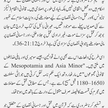
یہ تسلیم کرنا ضروری ہے کہ قرآن میں قتل اور جسمانی نقصان کے متعلق جو
احکام ہیں وہ محض انتقامی نہیں بلکہ بنیادی طور پر اصلاحی ہیں۔قانونی انتقام (لیکز
ٹالیونس) اور قتل و جسمانی نقصان کے لیے معاوضے کی روایات اسلام کے ظہور
سے کئی صدیوں پہلے سے موجود تھیں۔ عبرانی بائبل کی کتاب خروج میں جان
بوجھ کر قتل پر سزائے موت، غیر ارادی قتل پر جلا وطنی، اور جسمانی نقصان پر
مالی معاوضے یا جوابی نقصان کی سزا دی گئی ہے (خروج 21:12-36)۔
اسی طرح کی دفعات اس سے بھی پرانے قوانین، جیسے سومیری اور بابلی ضابطوں
میں ملتی ہیں۔ "Mesopotamia and Asia Minor کے
قانونی مجموعوں" میں مارٹھا روتھ ایک حکم نامہ نقل کرتی ہیں جو ہِتّی سلطنت
(1650–1180 قبل مسیح) سے ہے، جس کے مطابق قتل کے معاملات
میں مجرم کی قسمت کا فیصلہ صرف مقتول کے وارث کے ہاتھ میں ہوتا تھا۔
یہ تسلیم کرنا ضروری ہے کہ قرآن میں قتل اور جسمانی نقصان کے متعلق جو