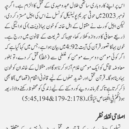
اس پر اپنے کاروباری ساتھی طلال عبدو مہدی کے قتل کا الزام ہے۔ اگرچہ
نومبر 2023 میں حوثی سپریم پولیٹیکل کونسل نے اس کی اپیل مسترد کر دی،
لیکن اپیل کورٹ نے مقتول کے اہل خانہ کو خون بہا (دِیَت) کی ادائیگی کے
ذریعے معافی کا دروازہ کھلا رکھا، جیسا کہ شریعت کے قانون میں درج ہے۔
خون بہا کا تصور قرآن کی آیت 4:92 میں بیان ہوا ہے، جس میں کہا گیا ہے کہ
اگر کوئی مومن دوسرے مومن کو غلطی سے (خطأً) قتل کر دے، تو بطور
معاوضہ قاتل کو ایک مومن غلام آزاد کرنا ہوگا اور مقتول کے خاندان کو خون
بہا دینا ہوگا۔ قرآن قتل اور شدید حملوں کے لیے قانونی انتقام (قصاص) کا بھی
ذکر کرتا ہے تاکہ مجرمانہ رویے کو روکنے کے لیے زندگی کو محفوظ رکھنے والا ذریعہ
ہو (لَكُمْ فِي الْقِصَاصِ حَيَاةٌ)۔ (2:178-179 & 194, 5:45)
اصلاحی نقطۂ نظر