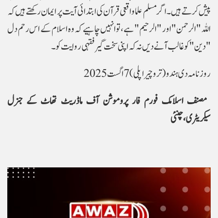
پیش کرتے ہیں۔اگر مسلم علما واقعی قرآن کی ابتدائی آیت پر ایمان رکھتے ہیں کہ
اللہ "الرحمن" اور "الرحیم" ہے، تو انہیں چاہیے کہ وہ اسلام کے اس رحم دل
"دین" کو غالب آنے دیں نہ کہ اپنی سخت گیر فقہی روایت کو۔
مصنف اسلامک فورم فار پروموشن آف ماڈریٹ تھاٹ کے
جنرل
سیکریٹری،
چنئی