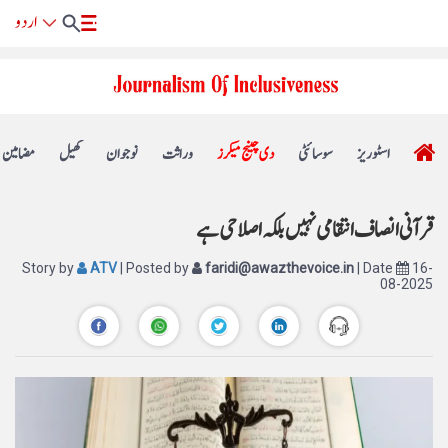
اسٹوریز
سوسائٹی
دی چینج میکرز
وراثت
نوجوان
کھیل
مضامین
قرآنی انصاف انتقامی نہیں بلکہ اصلاحی ہے
Story by
ATV
| Posted by
faridi@awazthevoice.in
| Date
16-
08-2025