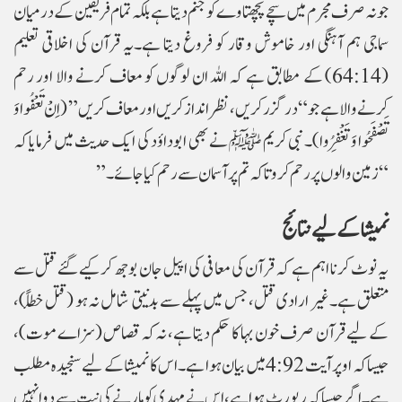
جو نہ صرف مجرم میں سچے پچھتاوے کو جنم دیتا ہے بلکہ تمام فریقین کے درمیان
سماجی ہم آہنگی اور خاموش وقار کو فروغ دیتا ہے۔یہ قرآن کی اخلاقی تعلیم
(64:14) کے مطابق ہے کہ اللہ ان لوگوں کو معاف کرنے والا اور رحم
کرنے والا ہے جو “درگزر کریں، نظر انداز کریں اور معاف کریں” (اِنْ تَعْفُوا وَ
تَصْفَحُوا وَ تَغْفِرُوا)۔ نبی کریم ﷺ نے بھی ابوداؤد کی ایک حدیث میں فرمایا کہ
“زمین والوں پر رحم کرو تاکہ تم پر آسمان سے رحم کیا جائے۔”
نمیشا کے لیے نتائج
یہ نوٹ کرنا اہم ہے کہ قرآن کی معافی کی اپیل جان بوجھ کر کیے گئے قتل سے
متعلق ہے۔غیر ارادی قتل، جس میں پہلے سے بدنیتی شامل نہ ہو (قتل خطأً)،
کے لیے قرآن صرف خون بہا کا حکم دیتا ہے، نہ کہ قصاص (سزاے موت)،
جیسا کہ اوپر آیت 4:92 میں بیان ہوا ہے۔اس کا نمیشا کے لیے سنجیدہ مطلب
ہے۔ اگر جیسا کہ رپورٹ ہوا ہے، اس نے مہدی کو مارنے کی نیت سے دوا نہیں