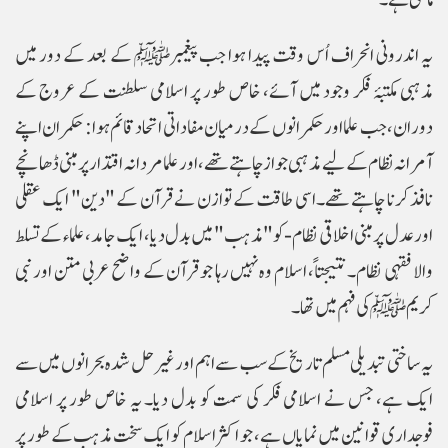
مانتی ہے۔
یہ اندرونی انحراف اُس وقت پیدا ہوا جب پیغمبرﷺ کے بعد کے دور میں
مذہبی مکتبۂ فکر وجود میں آئے، خاص طور پر اسلامی سلطنت کے عروج کے
دوران، جب علما اور حکمرانوں کے درمیان مفاداتی اتحاد قائم ہوا: حکمران اپنے
آمرانہ نظام کے لیے مذہبی جواز چاہتے تھے، اور علما مردانہ اقتدار پر مبنی ڈھانچے
نافذ کرنا چاہتے تھے۔اسی طاقت کے توازن نے قرآن کے "دین" ایک عقلی
اور عدل پر مبنی اخلاقی نظام - کو "مذہب" میں بدل دیا، ایک جامد، علماء کے تسلط
والا فقہی نظام۔ نتیجتاً، اسلام وہ نہیں رہا جو قرآن کے واضح عربی متن اور نبی
کریم ﷺ کی فہم میں تھا۔
یہ ساختی تبدیلی مسلم تاریخ کے سب سے اہم اور غیر حل شدہ بحرانوں میں سے
ایک ہے، جس نے اسلامی فکر کی سمت کو بدل دیا۔ یہ خاص طور پر اسلامی
فوجداری قوانین میں نمایاں ہے، جو اکثر اسلام کو ایک سخت مذہب کے طور پر