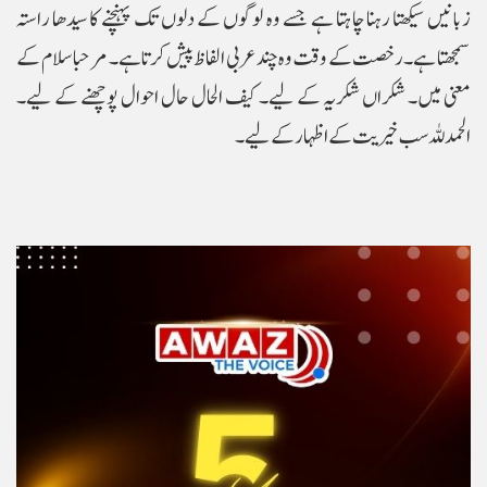
زبانیں سیکھتا رہنا چاہتا ہے جسے وہ لوگوں کے دلوں تک پہنچنے کا سیدھا راستہ
سمجھتا ہے۔رخصت کے وقت وہ چند عربی الفاظ پیش کرتا ہے۔ مرحبا سلام کے
معنی میں۔ شکراں شکریہ کے لیے۔ کیف الحال حال احوال پوچھنے کے لیے۔
الحمدللہ سب خیریت کے اظہار کے لیے۔