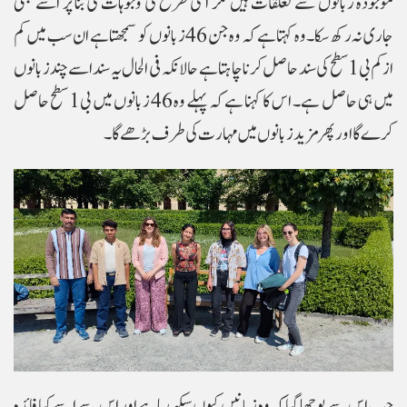
موجودہ زبانوں سے تعلقات ہیں مگر اسی طرح کی وجوہات کی بنا پر اسے بھی
جاری نہ رکھ سکا۔وہ کہتا ہے کہ وہ جن 46 زبانوں کو سمجھتا ہے ان سب میں کم
از کم بی1 سطح کی سند حاصل کرنا چاہتا ہے حالانکہ فی الحال یہ سند اسے چند زبانوں
میں ہی حاصل ہے۔ اس کا کہنا ہے کہ پہلے وہ 46 زبانوں میں بی1 سطح حاصل
کرے گا اور پھر مزید زبانوں میں مہارت کی طرف بڑھے گا۔
جب اس سے پوچھا گیا کہ وہ زبانیں کیوں سیکھ رہا ہے اور اس سے اسے کیا فائدہ