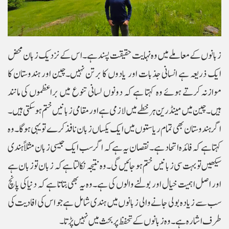
زبانوں کے معاملے میں وہ نہایت حقیقت پسند ہے۔ اس کے نزدیک زبان محض
ایک ذریعہ ہے انسانی جذبات اور یادوں کا برتن نہیں۔چین اور ہندوستان کا
موازنہ کرتے ہوئے وہ کہتا ہے کہ دونوں لسانی تنوع میں براعظموں کی مانند
ہیں۔ چین میں مینڈرین ہر خطے میں لازمی ہے اور مقامی زبانیں ختم ہو سکتی ہیں۔
اگر ہندوستان بھی تمام ریاستوں میں ایک یکساں زبان نافذ کرے تو یہی ہوگا۔وہ
کہتا ہے کہ فائدہ اتحاد ہے۔ نقصان یہ ہے کہ اگر سب ایک جیسی زبان مثلاً ہندی
سیکھیں تو بہت سی زبانیں ختم ہو جائیں گی۔وہ نتیجہ نکالتا ہے کہ زبان تو زبان ہے
اور اصل اہمیت خیال اور بولنے والوں کی ہے۔ وہ یہ بھی بتاتا ہے کہ دنیا کی پانچ
سب سے زیادہ بولی جانے والی زبانوں میں ہندی شامل ہے جو اس کی افادیت کی
طرف اشارہ ہے۔ وہ زبانوں کے تحفظ پر بحث میں نہیں پڑتا۔