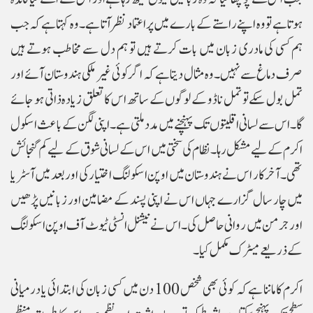
ہوتا ہے تو وہ اپنے راستے کے بارے میں پراعتماد نظر آتا ہے۔ وہ کہتا ہے کہ جب
ہم کسی کی مادری زبان میں بات کرتے ہیں تو ہم دل سے مخاطب ہوتے ہیں
صرف دماغ سے نہیں۔وہ مثال دیتا ہے کہ اگر کوئی غیر ملکی ہندوستان آئے اور
تمل بول سکے تو تمل ناڈو کے لوگوں کے ساتھ اس کا تعلق زیادہ ذاتی ہو جائے
گا۔ اس سے لسانی اقلیتوں تک پہنچنے میں مدد ملتی ہے۔اپنی لگن کے باعث اسکول
اکرم کے لیے مشکل رہا۔ نظام کی سختی میں اس کے لسانی شوق کے لیے کم گنجائش
تھی۔ آخرکار اس نے ہندوستان میں اوپن اسکولنگ اختیار کی اور بعد میں آسٹریا
میں چار سال گزارے جہاں اس نے اپنی پسند کے مضامین اور زبانیں پڑھیں
اور جرمن میں روانی حاصل کی۔ اس نے نیشنل انسٹی ٹیوٹ آف اوپن اسکولنگ
کے ذریعے میٹرک مکمل کیا۔
اکرم کا ماننا ہے کہ کوئی بھی شخص 100 دن میں کسی زبان کی ابتدائی یا درمیانی