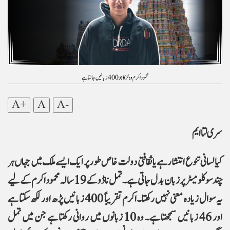
محمود اکرم وہ لڑکا جو 400 زبانیں جانتا ہے
A+
A
A-
سری لتا ایم
کیا لسانی تنوع انتشار ہے یا ثقافتی دولت خاص طور پر ایک ایسے ملک میں جہاں ہر
چند سو کلومیٹر پر زبان بدل جاتی ہے۔ تمل ناڈو کے 19 سالہ محمود اکرم کے لیے
یہ سوال زیادہ معنی نہیں رکھتا۔اکرم تقریباً 400 زبانیں پڑھ اور لکھ سکتا ہے
اور 46 زبانیں سمجھتا ہے۔ وہ 10 زبانوں میں روانی رکھتا ہے جن میں تمل