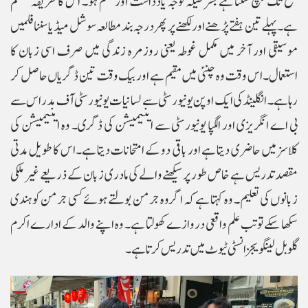
سطح تک پہنچ سکتا ہے بشرطیکہ توجہ یادداشت اور نظم ہو۔ اس کا طریقہ منظم
ہے۔ پہلے تین ہفتے پڑھنے اور لکھنے پر پھر درجہ بند مطالعہ سوشل میڈیا سننا فلمیں
موسیقی اور آخر میں مکمل غوطہ یعنی روزمرہ زندگی میں صرف اسی زبان کا
استعمال۔اس وقت وہ چنئی میں مقیم ہے اور بیک وقت تین ڈگریاں حاصل کر
رہا ہے۔ انگلینڈ کی ایک اوپن یونیورسٹی سے لسانیات یونیورسٹی آف مدراس سے
بی اے انگریزی اور الگپا یونیورسٹی سے اینیمیشن کی ڈگری۔ وہ اینیمیشن کی
کلاسز میں حاضری دیتا ہے اور باقی دو کے امتحانات دیتا ہے۔اس کا طویل مدتی
مقصد تدریس ہے خاص طور پر سیکھنے والے کی مادری زبان کے ذریعے غیر ملکی
زبانوں کی تعلیم۔ وہ کہتا ہے کہ اگر وہ جرمن بولتے ہوئے کسی جرمن کو ہندی
سکھا سکے تو تب علم واقعی دروازے کھولتا ہے۔ وہ اپنے والد کے ادارے اکرم
گلوبل لینگویجز انسٹی ٹیوٹ میں تدریس کرتا ہے۔