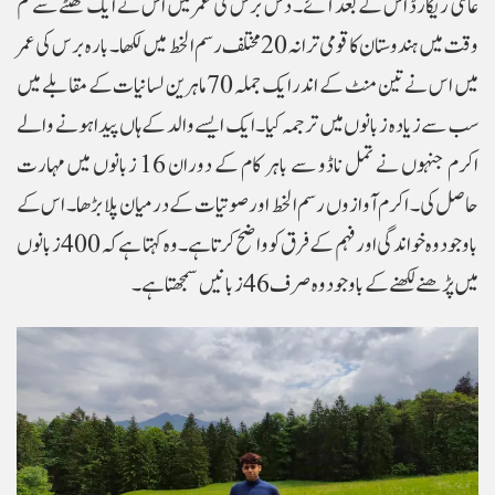
عالمی ریکارڈ اس کے بعد آئے۔ دس برس کی عمر میں اس نے ایک گھنٹے سے کم
وقت میں ہندوستان کا قومی ترانہ 20 مختلف رسم الخط میں لکھا۔ بارہ برس کی عمر
میں اس نے تین منٹ کے اندر ایک جملہ 70 ماہرین لسانیات کے مقابلے میں
سب سے زیادہ زبانوں میں ترجمہ کیا۔ایک ایسے والد کے ہاں پیدا ہونے والے
اکرم جنہوں نے تمل ناڈو سے باہر کام کے دوران 16 زبانوں میں مہارت
حاصل کی۔ اکرم آوازوں رسم الخط اور صوتیات کے درمیان پلا بڑھا۔ اس کے
باوجود وہ خواندگی اور فہم کے فرق کو واضح کرتا ہے۔ وہ کہتا ہے کہ 400 زبانوں
میں پڑھنے لکھنے کے باوجود وہ صرف 46 زبانیں سمجھتا ہے۔