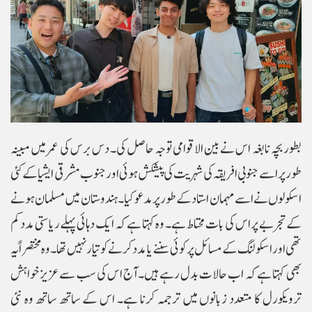
بطور بچہ نابغہ اس نے بین الاقوامی توجہ حاصل کی۔ دس برس کی عمر میں مبینہ
طور پر اسے جنوبی افریقہ کی شہریت کی پیشکش ہوئی اور جنوب مشرقی ایشیا کے کئی
اسکولوں نے اسے مہمان استاد کے طور پر مدعو کیا۔ہندوستان میں مسلمان ہونے
کے تجربے پر اس کی بات محتاط ہے۔ وہ کہتا ہے کہ ایک دہائی پہلے ریاستی مدد کم
تھی اور اسکولنگ کے مسائل پر کوئی سننے یا مدد کرنے کو تیار نہیں تھا۔ وہ مختصراً یہ
بھی کہتا ہے کہ اب حالات بدل رہے ہیں۔آج اس کی سب سے عزیز خواہش
ترویکورل کا متعدد زبانوں میں ترجمہ کرنا ہے۔ اس کے ساتھ ساتھ وہ نئی