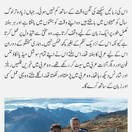
اس کی زبانیں سیکھنے کی لگن وقت کے ساتھ کم نہیں ہوئی۔ جہاں زیادہ تر لوگ
سال کو مہینوں میں بانٹتے ہیں وہ اپنے وقت کو ہفتوں میں بانٹتا ہے اور ہر ہفتہ
مکمل طور پر ایک زبان کے لیے وقف کرتا ہے۔ وہ سختی سے شیڈول پر عمل کرتا
ہے کیونکہ اس کے نزدیک نظم کے بغیر کچھ ممکن نہیں۔ ہماری گفتگو کے دوران
اس کے لیے عربی کا ہفتہ تھا۔اس ہفتے اس نے اپنے تمام سوشل میڈیا اکاؤنٹس
فون اور دیگر آلات عربی میں سیٹ کر رکھے تھے۔ وہ عربی میں خبریں فلمیں ریلز
اور شارٹس دیکھ رہا تھا۔ وہ عربی میں پڑھتا اور لکھتا تھا۔اگلے ہفتے وہ یہی عمل کسی
اور زبان کے ساتھ کرے گا۔