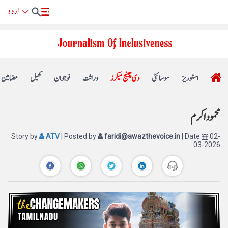
اسٹوریز
سوسائٹی
دی چینج میکرز
وراثت
نوجوان
کھیل
مضامین
محمود اکرم
Story by
ATV
| Posted by
faridi@awazthevoice.in
| Date
02-
03-2026