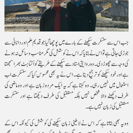
جب اس سے سنسکرت سیکھنے کے بارے میں پوچھا گیا جو قدیم علم اور دانائی سے
جوڑی جاتی ہے تو اس نے بتایا کہ اس نے کوشش کی مگر مناسب وسائل نہ ہونے
کی وجہ سے چھوڑ دی۔ وہ روایتی استاد سے سیکھنے کے طریقے کو اکتاہٹ بھرا سمجھتا
ہے اور خود سیکھنے کو ترجیح دیتا ہے۔ اس نے یہ بھی محسوس کیا کہ سنسکرت اب
استعمال میں نہیں رہی۔ وہ کہتا ہے کہ یہ ایک مردہ زبان ہے اور وہ ماضی کی
طرف دیکھنے والا شخص نہیں بلکہ مستقبل کی طرف دیکھتا ہے اور سنسکرت
مستقبل کی زبان نہیں ہے۔
وہ یہ بھی بتاتا ہے کہ اس نے لاطینی زبان سیکھنے کی کوشش کی کیونکہ اس کے