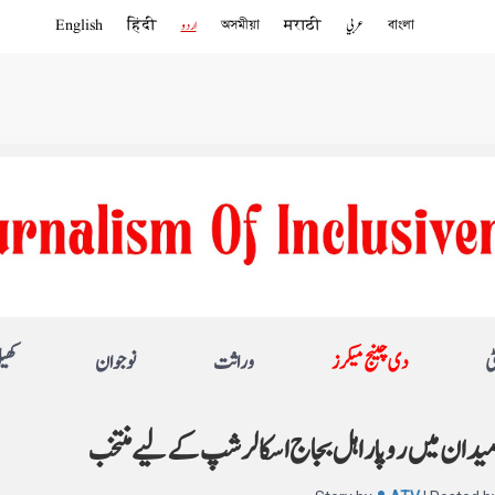
বাংলা
عربي
मराठी
অসমীয়া
اردو
हिंदी
English
ی
دی چینج میکرز
وراثت
نوجوان
کھی
ے میدا ن میں روپا راہل بجاج اسکالرشپ کے لیے منتخب