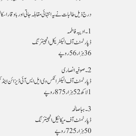
درج ذیل طالبات نے یہ انتہائی مقابلہ جاتی اور باوقار 
1۔ ادیبہ فاطمہ
ڈپارٹمنٹ آف الیکٹریکل انجینئرنگ
36 ہزار 56 روپے
2۔ صوفیہ انصاری
ڈپارٹمنٹ آف الیکٹرانکس وی ایل ایس آئی ڈیزائن اینڈ ٹک
1 لاکھ 52 ہزار 875 روپے
3۔ ہبا صالحہ
ڈپارٹمنٹ آف میکانیکل انجینئرنگ
50 ہزار 725 روپے