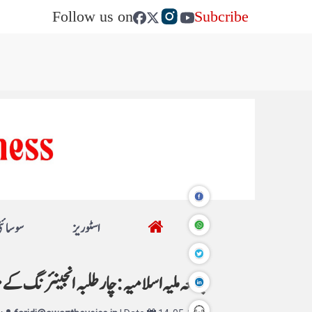
Follow us on
Subcribe
اسٹوریز
سوسائٹ
جامعہ ملیہ اسلامیہ: چار طلبہ ا نجینئرنگ ک