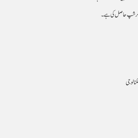
اسکالرشپ حاصل کی ہے۔
نالوجی