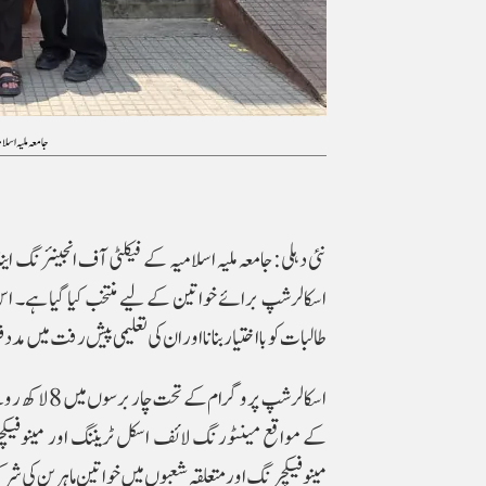
جامعہ ملیہ اسل
نئی دہلی:جامعہ ملیہ اسلامیہ کے فیکلٹی آف انجینئرنگ این
اسکالرشپ برائے خواتین کے لیے منتخب کیا گیا ہے۔ اس
طالبات کو بااختیار بنانا اور ان کی تعلیمی پیش رفت میں مدد
اسکالرشپ پرو
کے مواقع مینٹورنگ لائف اسکل ٹریننگ اور مینوفیکچ
مینوفیکچرنگ اور متعلقہ شعبوں میں خواتین ماہرین کی شرک