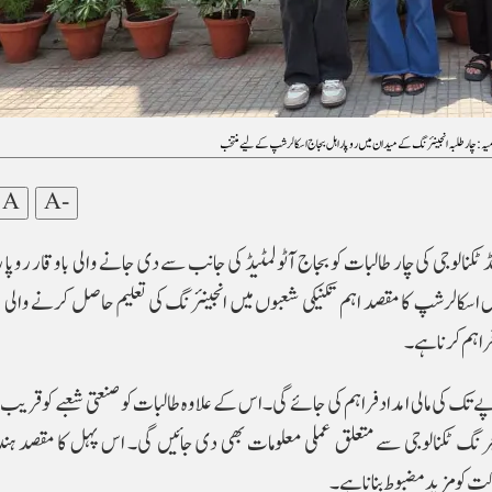
امیہ: چار طلبہ ا نجینئرنگ کے میدا ن میں روپا راہل بجاج اسکالرشپ کے لیے منتخب
A
A-
ڈ ٹکنالوجی کی چار طالبات کو بجاج آٹو لمٹیڈ کی جانب سے دی جانے والی باوقار روپا 
 اسکالرشپ کا مقصد اہم تکنیکی شعبوں میں انجینئرنگ کی تعلیم حاصل کرنے والی
 فراہم کرنا ہے۔
گرام کے تحت چار برسوں میں 8 لاکھ روپے تک کی مالی امداد فراہم کی جائے گی۔ اس کے علاوہ طالبات کو صنعتی شعبے کو ق
رنگ ٹکنالوجی سے متعلق عملی معلومات بھی دی جائیں گی۔ اس پہل کا مقصد ہن
ت کو مزید مضبوط بنانا ہے۔