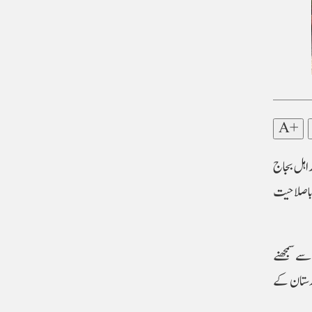
A+
راہل بجاج
 باصلاحیت
ریب سے سمجھنے
دستان کے