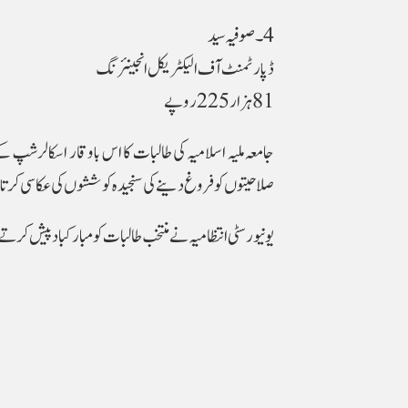
4۔ صوفیہ سید
ڈپارٹمنٹ آف الیکٹریکل انجینئرنگ
81 ہزار 225 روپے
جامعہ ملیہ اسلامیہ کی طالبات کا اس باوقار اسکالرشپ کے 
صلاحیتوں کو فروغ دینے کی سنجیدہ کوششوں کی عکاسی کرت
یونیورسٹی انتظامیہ نے منتخب طالبات کو مبارکباد پیش کرت