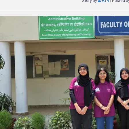
Story by
ATV
| Posted 