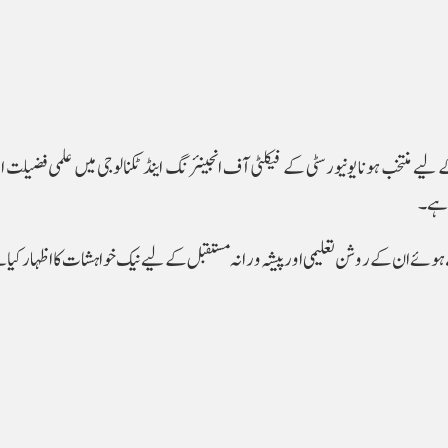
لیے منتخب ہونا یونیورسٹی کے فیکلٹی آف انجینئرنگ اینڈ ٹکنالوجی میں علمی فضیلت او
ا ہے۔
ے ہوئے ان کے روشن تعلیمی اور پیشہ ورانہ مستقبل کے لیے نیک خواہشات کا اظہار کیا