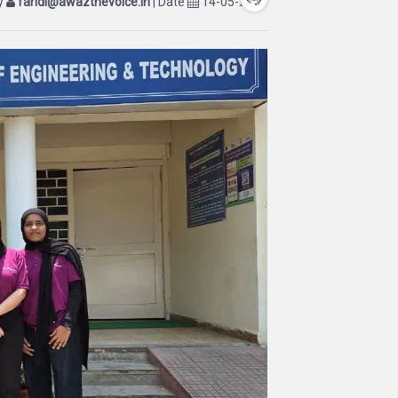
by
faridi@awazthevoice.in
| Date
14-05-2026