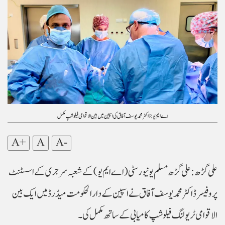
اے ایم یو :ڈاکٹر محمد یوسف آفاق کی اسپین میں بین الاقوامی فیلوشپ مکمل
A+
A
A-
علی گڑھ: علی گڑھ مسلم یونیورسٹی (اے ایم یو) کے شعبہ سرجری کے اسسٹنٹ
پروفیسر ڈاکٹر محمد یوسف آفاق نے اسپین کے دارالحکومت میڈرڈ میں ایک بین
الاقوامی ٹریولنگ فیلوشپ کامیابی کے ساتھ مکمل کی۔