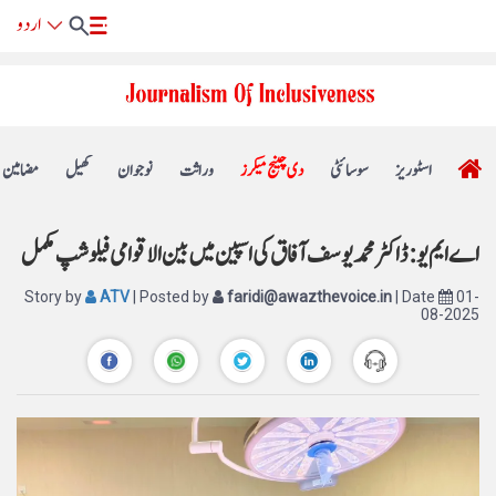
اسٹوریز
سوسائٹی
دی چینج میکرز
وراثت
نوجوان
کھیل
مضامین
اے ایم یو :ڈاکٹر محمد یوسف آفاق کی اسپین میں بین الاقوامی فیلوشپ مکمل
Story by
ATV
| Posted by
faridi@awazthevoice.in
| Date
01-
08-2025