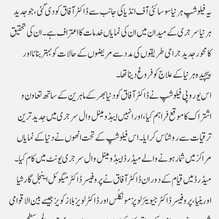
ہرنیا سرجری کے میدان میں ان کی نمایاں خدمات کا اعتراف ہے۔ ان کی تحقیق
کا محور جدید جراحی طریقوں کی مدد سے مریضوں کے حالات کو بہتر بنانا اور
پیچیدہ ہرنیا کے علاج کو فروغ دینا تھا۔
اشتراک کا موقع فراہم کیا، اور انہیں ایبڈومینل وال سرجری میں جدید ترین
ترقیات سے روشناس کرایا۔ اس فیلوشپ کے تحت انھوں نے دنیا کے نمایاں
مراکز میں شمار ہونے والے میڈرڈ ایبڈومینل وال سرجری یونٹ میں کام کیا۔
میڈرڈ میں قیام کے دوران ڈاکٹر آفاق نے پروفیسر ڈاکٹر میگوئل اینجل گارشیا
اورینیا، پروفیسر ڈاکٹر جیویئر لوپز مونکلُس اور ڈاکٹر لویز بلازکویز جیسے بین الاقوامی