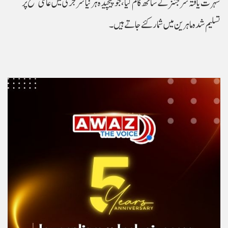
شہرت یافتہ سرجنز کے ساتھ کام کیا، جو پیچیدہ ہرنیا سرجری میں عالمی سطح پر
تسلیم شدہ ماہرین میں شمار کئے جاتے ہیں۔