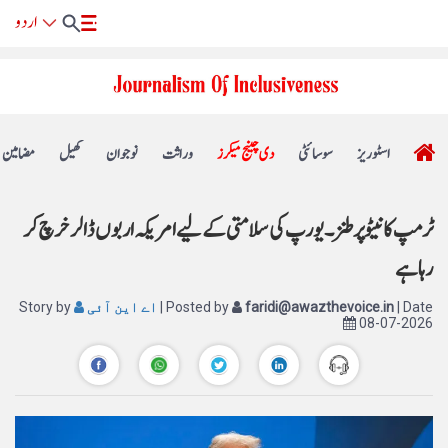
اسٹوریز
سوسائٹی
دی چینج میکرز
وراثت
نوجوان
کھیل
مضامین
ٹرمپ کا نیٹو پر طنز۔ یورپ کی سلامتی کے لیے امریکہ اربوں ڈالر خرچ کر
رہا ہے
| Date
faridi@awazthevoice.in
| Posted by
اے این آئی
Story by
08-07-2026