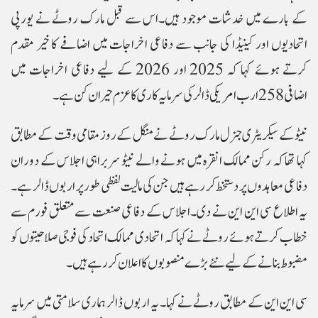
کے بارے میں خدشات موجود ہیں۔اس سے قبل مارک روٹے نے یورپی
اتحادیوں اور کینیڈا کی جانب سے دفاعی اخراجات میں اضافے کا خیر مقدم
کرتے ہوئے کہا کہ 2025 اور 2026 کے لیے دفاعی اخراجات میں
اضافی 258 ارب امریکی ڈالر کی سرمایہ کاری کا عزم حیران کن ہے۔
نیٹو کے سیکریٹری جنرل مارک روٹے نے منگل کے روز مقامی وقت کے مطابق
کہا تھا کہ رکن ممالک انقرہ میں ہونے والے نیٹو سربراہی اجلاس کے دوران
دفاعی معاہدوں پر دستخط کر رہے ہیں جن کی مالیت لفظی طور پر اربوں ڈالر ہے۔
یہ اطلاع سی این این نے دی۔اجلاس کے دفاعی صنعت سے متعلق فورم سے
خطاب کرتے ہوئے روٹے نے کہا کہ اتحادی ممالک اتحاد کی فوجی صلاحیتوں کو
مضبوط بنانے کے لیے نئے بڑے منصوبوں کا اعلان کر رہے ہیں۔
سی این این کے مطابق روٹے نے کہا۔ یہ اربوں ڈالر ہماری سلامتی میں سرمایہ