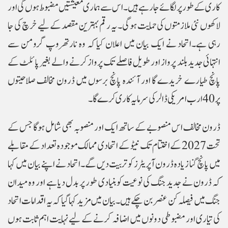
کاری کے طور پر لگائے جا رہے ہیں۔ اس سے ہماری معیشتیں مضبوط ہوں گی اور
لاکھوں نئی ملازمتوں کی حمایت ہوگی۔ یہ رقم بہترین مقصد کے لیے خرچ کی جا
رہی ہے۔اتحاد نے ایک بیان میں اعلان کیا کہ وہ نارتھروپ گرومن سے
انتہائی جدید بلند پرواز اور طویل فاصلے تک پرواز کرنے والے بغیر پائلٹ کے
پانچ طیارے خریدے گا اور آئندہ پانچ برسوں میں ڈرون مخالف صلاحیتوں
پر 40 ارب امریکی ڈالر کی سرمایہ کاری کرے گا۔
ڈرون مخالف اس منصوبے کے ساتھ ایک اور منصوبہ بھی شامل ہوگا جس کے
تحت 2027 کے اختتام تک نیٹو کے اتحادی ممالک موجودہ تعداد کے مقابلے
میں پانچ گنا زیادہ ڈرون آپریٹرز کو تربیت دیں گے۔اتحاد نے اپنے بیان میں کہا
کہ ڈرون نے جدید جنگ کی نوعیت کو بنیادی طور پر بدل دیا ہے اور وہ میدان
جنگ میں فیصلہ کن عنصر بن چکے ہیں۔بیان میں مزید کہا گیا کہ یہ اقدامات اتحاد
کی تیاری اور مضبوطی دونوں میں اضافہ کرنے کے لیے نہایت اہم ثابت ہوں