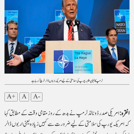
ٹرمپ کا نیٹو پر طنز۔ یورپ کی سلامتی کے لیے امریکہ اربوں ڈالر خرچ کر رہا ہے
A+
A
A-
انقرہ:
امریکی صدر ڈونالڈ ٹرمپ نے بدھ کے روز مقامی وقت کے مطابق کہا
کہ امریکہ یورپ کی سلامتی کے لیے ضرورت سے کہیں زیادہ یعنی اربوں ڈالر