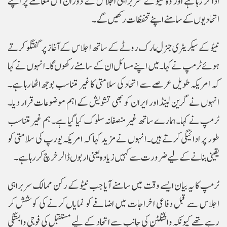
ادا کر رہا ہے اور وہ نیٹو کے سربراہی اجلاس کے دوران اس معاملے پر اپنے
اتحادیوں کے سامنے اپنے تحفظات رکھیں گے۔
نیٹو کے سیکریٹری جنرل مارک روٹے کے ساتھ اجلاس کے آغاز پر گفتگو کرتے
ہوئے ٹرمپ نے کہا۔ میں اپنے مسائل ان کے سامنے رکھوں گا۔انہوں نے کہا
کہ امریکہ طویل عرصے سے اتحاد کی سلامتی کا غیر متناسب بوجھ اٹھا رہا ہے۔
انہوں نے گرین لینڈ اور ایران کو بھی تشویش کے اہم موضوعات قرار دیا۔
ٹرمپ نے کہا۔ہمارے ساتھ غیر منصفانہ سلوک کیا گیا ہے۔ ہم غیر متناسب
طور پر ادائیگی کرتے ہیں۔انہوں نے مزید کہا کہ امریکہ یورپ کی سلامتی کو
یقینی بنانے کے لیے ضرورت سے کہیں زیادہ یعنی اربوں ڈالر خرچ کر رہا ہے۔
ٹرمپ کا یہ بیان ایسے وقت میں سامنے آیا جب نیٹو کے رکن ممالک سربراہی
اجلاس سے قبل دفاعی اخراجات میں اضافے کو نمایاں کرنے کی کوشش کر
رہے تھے کیونکہ واشنگٹن کی جانب سے اتحاد کے لیے مستقبل کی فوجی وابستگی