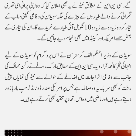
گے۔سی این این کے مطابق نیٹو نے یہ بھی اعلان کیا کہ وہ اپنی پرانی ای تھری
نگرانی کرنے والے طیاروں کے بیڑے کی جگہ سویڈن کی دفاعی کمپنی ساب کے
تیار کردہ زیادہ سے زیادہ 10 گلوبل آئی طیارے خریدے گا۔ ان کی تیاری کے
بعض حصے امریکہ اور کینیڈا میں بھی انجام دیے جائیں گے۔
سویڈن کے وزیر اعظم الف کرسٹرسن نے اس پروگرام کو سویڈن کے لیے
انتہائی فخر کا لمحہ قرار دیا۔سی این این کے مطابق مارک روٹے نے رکن ممالک کی
جانب سے دفاعی اخراجات میں اضافے کے حوالے سے نیٹو کی نمایاں پیش
رفت کو بھی سراہا۔ یہ وہ معاملہ ہے جس پر امریکی صدر ڈونالڈ ٹرمپ بارہا زور
دیتے رہے ہیں اور ماضی میں وہ اس اتحاد پر تنقید بھی کرتے رہے ہیں۔