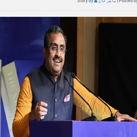
| Posted 
عاطر خان
Story by