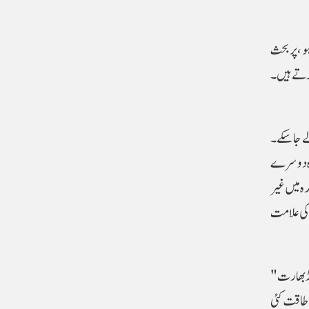
 ، پر بحث
 کرتے ہیں۔
ے جا سکے۔
 وہ دوسرے
ہ میں غیر
 کی علامت
نڈ بھارت"
 طاقت کئی