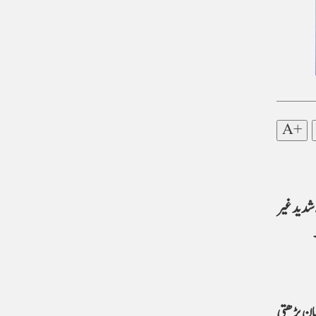
A+
 شدید غیر
یان بڑھتی