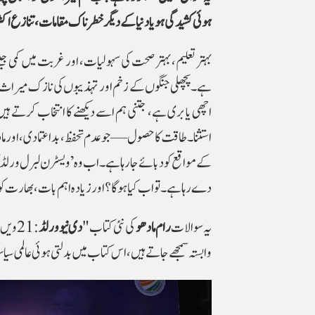
ہوئی کشیدگی ہو یا دنیا کے دیگر خطرناک مقامات، تنازع اکث
بہتر تعلیم، بہتر صحت کی سہولیات، اور غربت میں کمی جی
ہے۔ پچھلی جنگوں کے زخم اور تہذیبوں کی نازک میراث ہمیں 
اچھی یا بری ہے، جتنی ہم اسے دیکھنے کا انتخاب کرتے ہ
استثنا۔ طاقت کا حصول — جو عدم تحفظ، بداعتمادی، اور ما
کے مواقع کو دبائے جا رہا ہے۔اب وہ ’ویسٹرن لبرل ورلڈ آ
دے رہا ہے۔ تو اب کیا ہوگا؟ اور زیادہ اہم بات، بھارت کو
یہ سوالات
رام
مادھو
کی نئی کتاب "
دی
نیو
ورلڈ
: 21و
وابستہ سمجھے جاتے ہیں، اس کتاب میں بدلتی ہوئی عالمی 