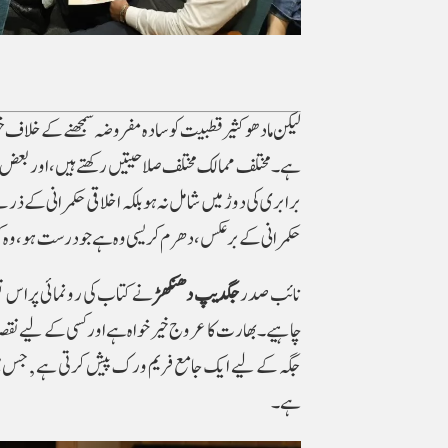
لیکن مادھو کثیر قطبیت کو سادہ مفروضہ سمجھنے کے خلاف
ہے۔ مختلف ممالک مختلف صلاحیتیں رکھتے ہیں، اور بعض اوق
برابری کی دوڑ میں شامل نہ ہو بلکہ اخلاقی حکمرانی کے ذ
حکمرانی کے برعکس، دھرم کریسی وہ ہے جو درست ہو، وہ
نائب صدر
جگدیپ دھنکھڑ
نے کتاب کی رونمائی پر اس ن
جگہ کے لیے ایک جامع فریم ورک پیش کرتی ہے , جس میں
ہے۔