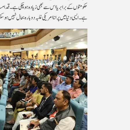
حکومتوں کے برابر یا اس سے بھی زیادہ ہو چکی ہے۔ قدامت پ
ہے۔ ایسی دنیا میں پرانا امریکی غلبہ دوبارہ بحال نہیں ہو سکت