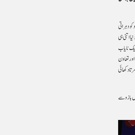
کو دہراتی
ا اتنی ہی
ایک نایاب
اور تعاون
تا دکھائی
یں بازو سے