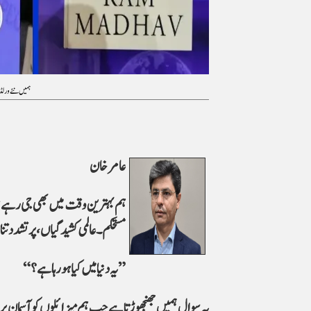
ہمیں نئے ورلڈ 
عامر خان
ہم بہترین وقت میں بھی جی رہے ہی
مستحکم۔ عالمی کشیدگیاں، پرتشدد ت
”یہ دنیا میں کیا ہو رہا ہے؟“
یہ سوال ہمیں جھنجھوڑتا ہے جب ہم میزائلوں کو آسمان پر 