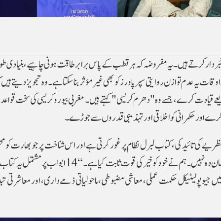
 خبردار کرتے ہیں۔یہ مفروضہ کہ ہر قطب کے پاس برابر طاقت ہونی چاہیے، بنیادی طو
ات یہ عدم توازن روایتی سپر پاورز کو بھی غیر مؤثر بنا سکتا ہے۔وہ تجویز دیتے ہیں
ریعے قیادت کرے،جسے وہ "دھرم کریسی" کہتے ہیں۔ مغربی بیوروکریسی کی سخت قواعد پر 
 کرےاور حکمرانی کو اخلاقی اور تہذیبی قدروں سے جوڑے۔
ظریے کی تائید کی،کتاب لبرل نظام پر غور کرتی ہے اور اس شناخت پر جو بھارت کومح
چاہیے۔ بھارت کا عروج خیرخواہ ہے اور کسی کے لیے نقصان دہ نہیں۔ ہم نے خود کو خیر کی قوت ثابت کیا
 جیوپولیٹیکل حکمت عملی، معاشی مضبوطی، ماحولیاتی ذمے داری، اور معاشرتی تب