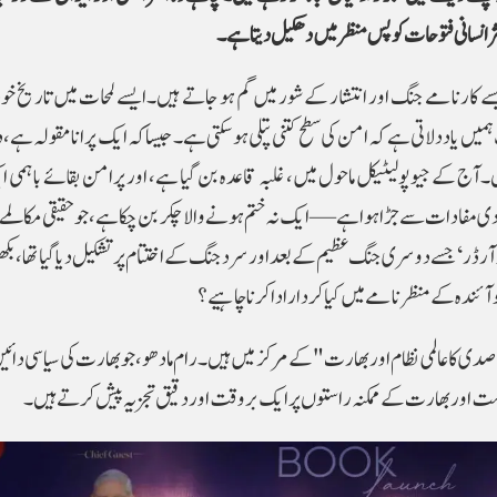
ر انسانی فتوحات کو پس منظر میں دھکیل دیتا ہے۔
سے کارنامے جنگ اور انتشار کے شور میں گم ہو جاتے ہیں۔ایسے لمحات میں تاریخ خود 
یاد دلاتی ہے کہ امن کی سطح کتنی پتلی ہو سکتی ہے۔ جیسا کہ ایک پرانا مقولہ ہے، دنی
یں۔آج کے جیوپولیٹیکل ماحول میں، غلبہ قاعدہ بن گیا ہے، اور پرامن بقائے باہمی 
دی مفادات سے جڑا ہوا ہے — ایک نہ ختم ہونے والا چکر بن چکا ہے، جو حقیقی مکالمے 
رڈر‘ جسے دوسری جنگ عظیم کے بعد اور سرد جنگ کے اختتام پر تشکیل دیا گیا تھا، بکھر
 آئندہ کے منظرنامے میں کیا کردار ادا کرنا چاہیے؟
یں صدی کا عالمی نظام اور بھارت" کے مرکز میں ہیں۔ رام مادھو، جو بھارت کی سیاسی دائ
سیاست اور بھارت کے ممکنہ راستوں پر ایک بروقت اور دقیق تجزیہ پیش کرتے ہیں۔