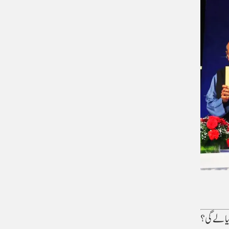
یا لے گی؟