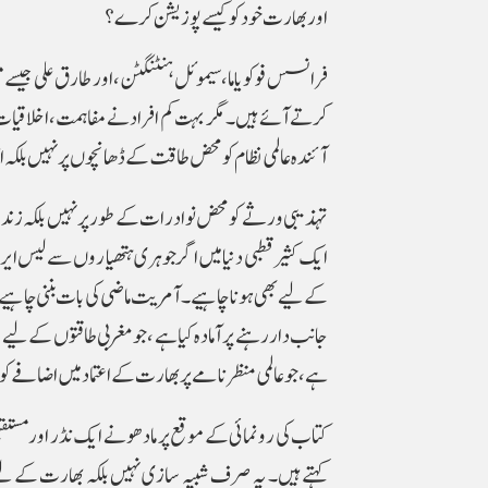
اور بھارت خود کو کیسے پوزیشن کرے؟
فرانسس فوکویاما، سیموئل ہنٹنگٹن، اور طارق علی جیسے 
کرتے آئے ہیں۔ مگر بہت کم افراد نے مفاہمت، اخلاقیات اور
آئندہ عالمی نظام کو محض طاقت کے ڈھانچوں پر نہیں بلکہ ان
تہذیبی ورثے کو محض نوادرات کے طور پر نہیں بلکہ زندہ رو
ایک کثیر قطبی دنیا میں اگر جوہری ہتھیاروں سے لیس ای
کے لیے بھی ہونا چاہیے۔ آمریت ماضی کی بات بننی چاہیے۔
جانب دار رہنے پر آمادہ کیا ہے ، جو مغربی طاقتوں کے لی
ہے، جو عالمی منظرنامے پر بھارت کے اعتماد میں اضافے کو 
کتاب کی رونمائی کے موقع پر مادھو نے ایک نڈر اور مستق
کہتے ہیں۔ یہ صرف شبیہ سازی نہیں بلکہ بھارت کے لیے 