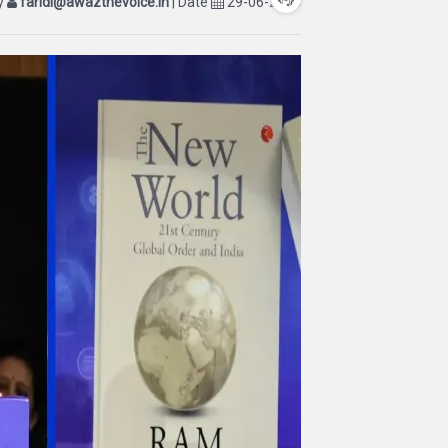
by
faridi@awazthevoice.in
| Date
29-06-2025