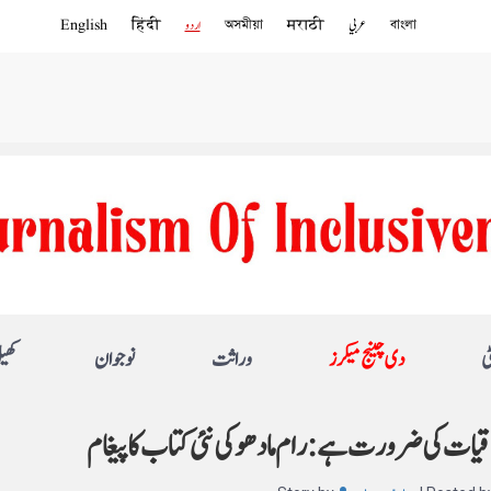
বাংলা
عربي
मराठी
অসমীয়া
اردو
हिंदी
English
ی
دی چینج میکرز
وراثت
نوجوان
کھی
لاقیات کی ضرورت ہے: رام مادھو کی نئی کتاب کا پیغام