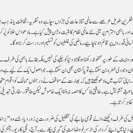
مفکرین طویل عرصے سے عالمی تنازعات کی جڑوں ، چاہے وہ نظریہ، ثقافت یا مذہب ہو
 باہمی احترام پر مبنی نئے عالمی نظام کا مثبت وژن پیش کیا ہے۔ مادھو اس خلا کو پُر
سانی قدروں پر قائم ہونا چاہیے۔ ماضی کی غلطیوں کو تسلیم اور درست کرنا ہوگا۔
ایت کے طور پر محفوظ رکھنا ہوگا جو دنیا کو غلبے کی نہیں بلکہ بقائے باہمی کی طرف ل
ران وجودی خطرہ بن سکتا ہے تو پاکستان بھی بن سکتا ہے۔ جو اصول ایک کے لیے ہے
اپنی کتاب میں مادھو لکھتے ہیں کہ بھارت کے مؤقف نے درجنوں ممالک کو اقوام متحد
ے باعثِ تشویش ہے۔طاقتی بلاکس کا حصہ نہ بننا ایک خاموش لیکن طاقتور سفارتی تبدیلی
ظاہر کرتا ہے۔
بل کی طرف دیکھنے والے قومی بیانیے کی تشکیل کی ضرورت پر زور دیا ، جسے وہ "برا
دنیا میں اپنے کردار کی ازسرنو وضاحت کی گہری پکار ہے۔آج، نجی کارپوریشنز کی