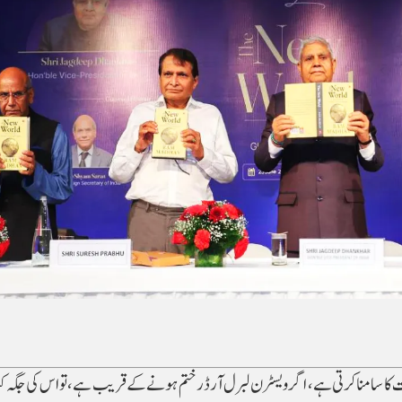
لات کا سامنا کرتی ہے، اگر ویسٹرن لبرل آرڈر ختم ہونے کے قریب ہے، تو اس کی جگہ ک