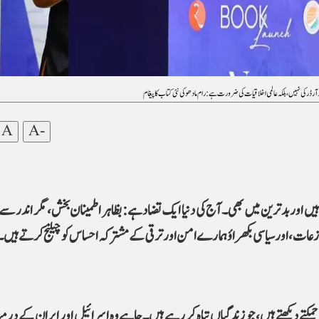
آرڈر کی نہیں، بلکہ عالمی اخلاقیات کی ضرورت ہے: رام مادھو کی نئی کتاب کا پیغام
A
A-
ں اور بدترین میں بھی۔ آج کی دنیا ایک تضاد ہے: بظاہر اطمینان بخش، مگر اندر سے
نازعات، اور سیاسی بکھراؤ ہمارے امن اور ترقی کے مشترکہ احساس کو چیلنج کرتے ہیں۔
چمکتے دیکھتے ہیں، جو زندگیاں تباہ کر رہے ہیں۔ چاہے وہ اسرائیل اور ایران کے درم