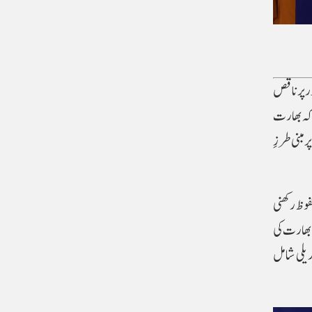
ر پر ناقص
 کہ بھارت
مبنی طرزِ
فوظ رکھنی
 ہے۔“14 ابواب پر مشتمل یہ کتاب بھارت کی
دیلی شامل