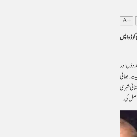
A+
 کوڈ واپس
ندوؤں اور
یت۔ بھائی
تانی شہری