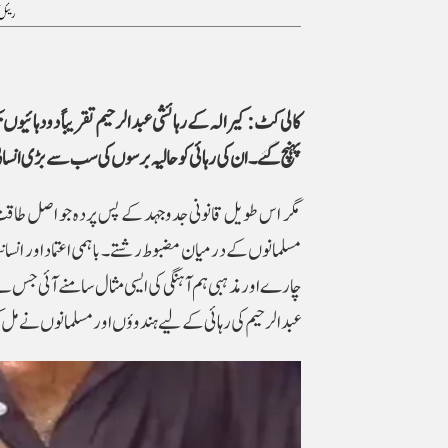
ریئل 
کالی کٹ: کیرالہ کے رہائشی عبد الرحیم تقریباً دو دہائ
پہنچ گئے۔ ان کی رہائی کو حالیہ برسوں کی سب سے بڑی انسان
مگر اس طویل قانونی جدوجہد کے پس پردہ جو اصل طاقت کا
مسلمانوں کے درمیان مضبوط رشتے۔ باہمی اعتماد اور انسا
چارے اور مذہبی ہم آہنگی کی ایسی مثال سامنے آئی جس نے
عبد الرحیم کی رہائی کے لیے ہندوؤں اور مسلمانوں نے مل کر 34 کروڑ روپے سے زائد کی رقم جمع کی اور آخرکار ان کی زندگی بچانے میں کامیابی حاص