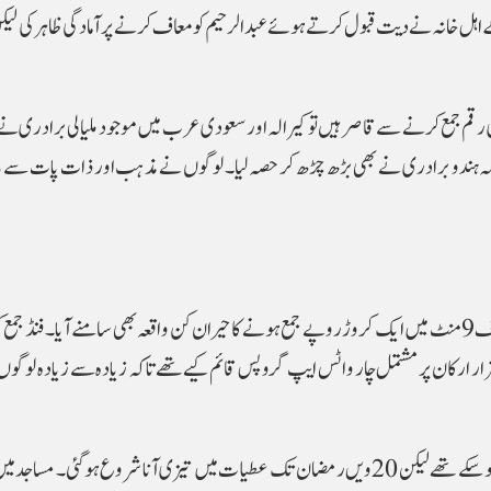
اہل خانہ نے دیت قبول کرتے ہوئے عبد الرحیم کو معاف کرنے پر آمادگی ظاہر کی ل
ڑی رقم جمع کرنے سے قاصر ہیں تو کیرالہ اور سعودی عرب میں موجود ملیالی برادری نے
ہ ہندو برادری نے بھی بڑھ چڑھ کر حصہ لیا۔ لوگوں نے مذہب اور ذات پات سے بال
عبد الرحیم کی رہائی کے لیے چلائی گئی مہم کے دوران صرف 9 منٹ میں ایک کروڑ روپے جمع ہونے کا حیران کن واقعہ بھی سامنے آیا۔فن
زار ارکان پر مشتمل چار واٹس ایپ گروپس قائم کیے تھے تاکہ زیادہ سے زیادہ لوگوں
رمضان کے پانچویں دن تک صرف 5 کروڑ روپے جمع ہو سکے تھے لیکن 20ویں رمضان تک عطیات میں تیزی آنا شروع ہوگئی