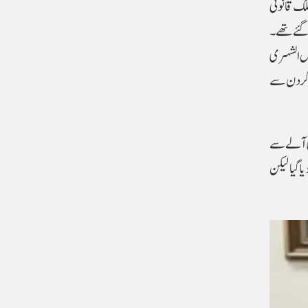
ملک قانونی
ش میں سعودی عرب گئے تھے۔
نس الشہری
 گردن سے
دی آلے سے
 گیا لیکن