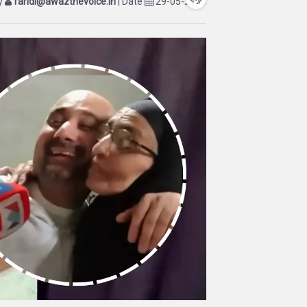
by
faridi@awazthevoice.in
| Date
29-05-2026