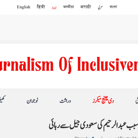
বাংলা
عربي
मराठी
অসমীয়া
اردو
हिंदी
English
ی
دی چینج میکرز
وراثت
نوجوان
کھی
 سبب عبد الرحیم کی سعودی جیل سے رہائی