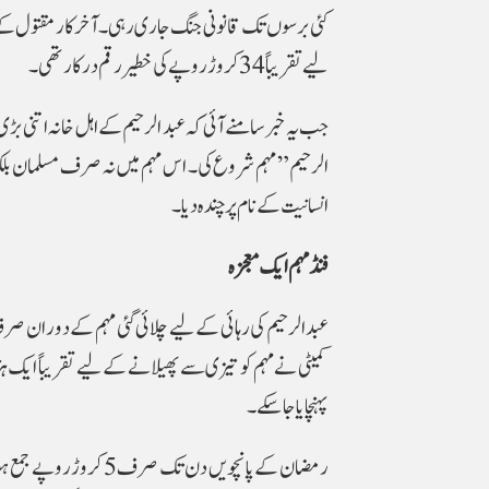
کئی برسوں تک قانونی جنگ جاری رہی۔ آخرکار مقتول کے 
لیے تقریباً 34 کروڑ روپے کی خطیر رقم درکار تھی۔
جب یہ خبر سامنے آئی کہ عبد الرحیم کے اہل خانہ اتنی ب
الرحیم” مہم شروع کی۔ اس مہم میں نہ صرف مسلمان بلک
انسانیت کے نام پر چندہ دیا۔
فنڈ مہم ایک معجزہ
کمیٹی نے مہم کو تیزی سے پھیلانے کے لیے تقریباً ایک ہ
پہنچایا جا سکے۔