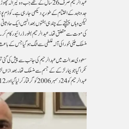
عبد الرحیم صرف 26 سال کے تھے جب وہ 
لیکن وہاں پہنچنے کے چند ہی ہفتوں بعد انہیں ایک حادثاتی
کی موت سے متعلق تھا۔ عبد الرحیم بطور ڈرائیور کام
منسلک طبی خوراکی آلہ غلطی سے الگ ہوگیا جس کے باعث اس ک
سعودی عدالت میں عبد الرحیم کی جانب سے پیش کی گئی 
ٹکرا گیا جو بیمار لڑکے کے جسم سے منسلک تھا۔ بعد ازاں ل
عبد الرحیم کو 24 دسمبر 2006 کو گرفتار کر لیا گیا اور 2012 میں انہیں سزائے موت سنائی گئی۔