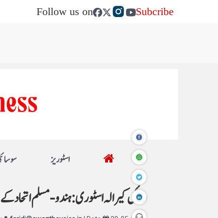
Follow us on
Subcribe
اسٹوریز
سوسائٹ
ریئل کیرالہ اسٹوری: ہندو - مسلم اتحاد کے