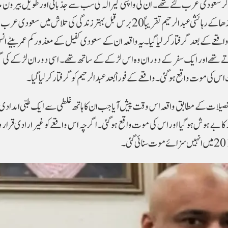
کیرالہ چھوڑ کر سعودی عرب گئے تھے۔ ان کی واپسی کیرالہ کی سب سے جذباتی اور طویل بیرون 
جدوجہد کے اختتام کے طور پر دیکھی جا رہی ہے۔کوڈم پوزھا کے رہائشی عبد الرحیم تقریباً 20 برس قبل بہتر زندگی کی تلا
 واقعے کے بعد گرفتار کر لیا گیا۔یہ واقعہ ان کے سعودی کفیل کے معذور کم عمر بیٹے ا
 کرتے تھے اور ایک سفر کے دوران وہ اس لڑکے کے ساتھ تھے۔ اسی دوران لڑکے کی
ی موت واقع ہوگئی۔ واقعے کے فوراً بعد عبد الرحیم کو گرفتار کر لیا گیا۔
تفصیلات کے مطابق واقعہ اس وقت پیش آیا جب ان کا ہاتھ غلطی سے ایک طبی امدا
ڑکا بے ہوش ہوگیا اور اس کی موت واقع ہوگئی۔ اگرچہ اس واقعے کو غیر ارادی قرار دیا