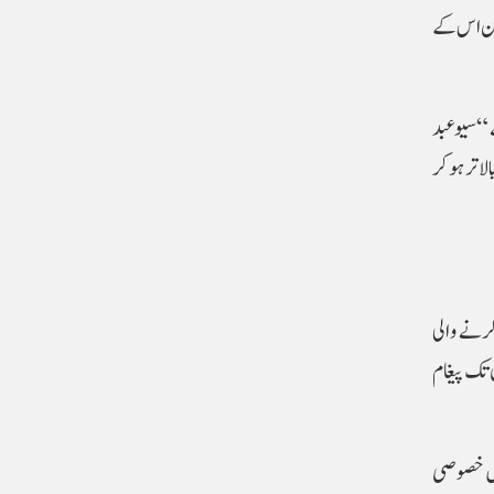
یکن اس کے
 “سیو عبد
اتر ہو کر
ڈ جمع کرنے والی
 تک پیغام
۔ مساجد میں خصوصی