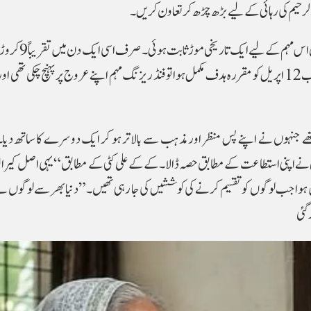
بد الرحیم کی رہائی کے لیے بڑھ چڑھ کر تعاون کریں۔
رمضان کی 27ویں شب جسے مسلمان شب قدر مانتے ہ
ھے جنہوں نے اپنے پس منظر اور مذہب سے بالاتر ہو کر ایک دوسرے کا ساتھ دیا۔
 اپنی استطاعت کے مطابق حصہ ڈالا۔کے کے علی کٹی کے مطابق “یہی اصل کیرال
ا جب لوگوں کو تقسیم کرنے کی کوششیں کی جا رہی تھیں۔” دنیا بھر سے لوگوں ن