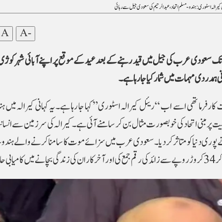
کیرالہ اسٹوری: ہندو - مسلم اتحاد ،عبد الرحیم کی سعودی جیل سے رہائی
A
A-
یوں تک سعودی عرب کی جیل میں قید رہنے کے بعد عید کے موقع پر اپنے آبائی شہر کوژی
ی ہمدردی مہمات میں شمار کیا جا رہا ہے۔
رفرما تھی اسے اب “ریئل کیرالہ اسٹوری” کہا جا رہا ہے۔ یہ کہانی کیرالہ میں ہ
نیت پر مبنی اتحاد کی خوبصورت مثال بن کر سامنے آئی ہے۔کیرالہ کی سرزمین سے انسان
 پوری دنیا کو متاثر کر دیا۔ سعودی عرب میں سزائے موت کا سامنا کرنے والے ہندوس
ل کی۔