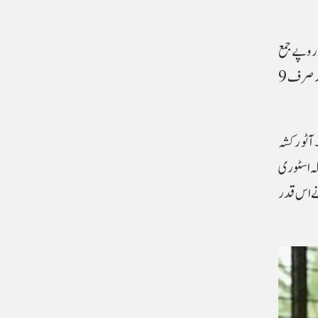
یں اس مہم کے لیے ایک تاریخی موڑ ثابت ہوئی۔ صرف اسی ایک دن میں تقریباً 9 کروڑ روپے جمع
ہوئے۔ فنڈ کمیٹی کے کنوینر کے کے علی کٹی نے بتایا کہ جب 12 اپریل کو مقررہ ہدف مکمل ہوا تو فنڈ ریزنگ مہم اپنے عروج پر پہنچ چکی تھی اور صرف 9
 آٹو رکشہ
ہ اسٹوری
ے اس قدر