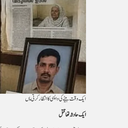
ایک وقت بیٹے کی واپسی کا انتظار کرتی ماں
ایک حادثہ تھا قتل