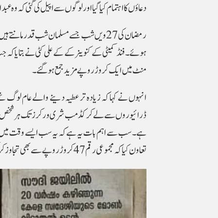
دعاؤں کا اہتمام کیا گیا اور لوگوں سے اپیل کی گئی کہ وہ ع
منٹ میں ایک کروڑ روپے مزید جمع ہوگئے۔
انہوں نے کہا کہ زیادہ تر عطیہ دینے والے عام لوگ ت
ڈرائیوروں سے لے کر کڈمب شری ورکرز تک ہر شخص نے
ہے۔ سب سے اہم بات یہ ہے کہ یہ سب ایسے وقت میں ہو
تعاون کیا کہ مجموعی رقم 47 کروڑ روپے سے بھی تجاوز کر گئی