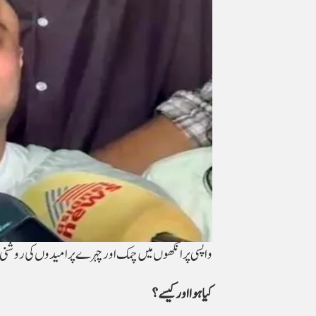
واپسی پر انکھوں میں چمک اور چہرے پر امیدوں کی روشنی
کیا ہوا اور کیسے؟